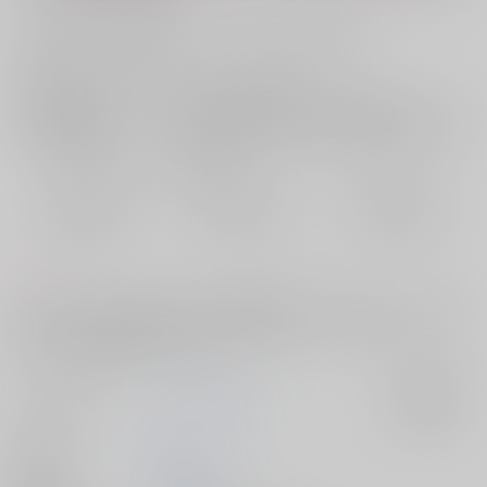
お支払い金額：
787円
+
送料+サービス料・手数料
?
お支払時期についてはこちらをご覧ください
?
店舗在庫
欲しいものリストに追加
おまとめ目安と発送目安
?
毎度便
定期便（週1)
定期便（月2)
2026/08/08から
2026/08/12から
2026/08/20から
5日以内に発送
10日以内に発送
14日以内に発送
コメント
メインストーリー7章後、以前よりも感情を出しやすくなったマレウスが
不満そうな表情をすることに悩んだ監督生がリリアに相談し、二人のた
めにリリアが頑張る(？)話です。
サークル名
おしゃぶり太郎
入荷アラート
作家
E原
発行日
2026/03/20