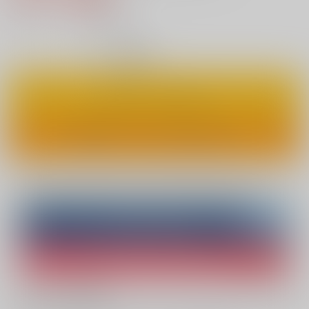
7
通販ポイント：
pt獲得
？
◯
：在庫あり
カートに入れる
ワンクリックで今すぐ買う
Overseas customers can also purchase from here
Purchase on ZenMarket
Ship internationally via RAKUFUN
What is ZenMarket
?
What is RAKUFUN
?