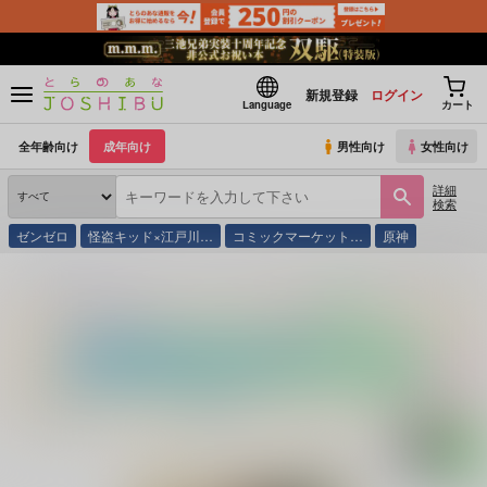
新規登録
ログイン
Language
カート
全年齢向け
成年向け
男性向け
女性向け
詳細
検索
ゼンゼロ
怪盗キッド×江戸川…
コミックマーケット…
原神
とらのあな通販
同人誌
おしゃぶり太郎
ぜ～んぶ！！このわしにおまかせあれ！