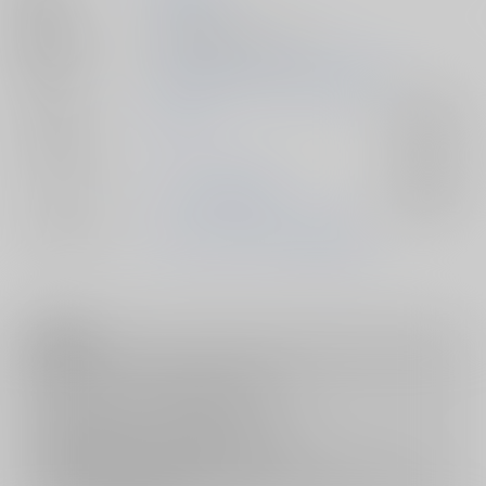
種別/サイズ
同人誌 - 漫画/ Ｂ５ 42p
初出イベント
2026/03/20 Beckon of the Mirror 38
ジャンル/
その他
入荷アラート
サブジャンル
カップリング
マレウス×男監督生
入荷アラート
メインキャラ
マレウス・ドラコニア
男監督生
注意事項
キャンセルについては
こちら
をご覧下さい。
返品については
こちら
をご覧下さい。
おまとめ配送については
こちら
をご覧下さい。
再販投票については
こちら
をご覧下さい。
イベント応募券付商品などをご購入の際は毎度便をご利用ください。