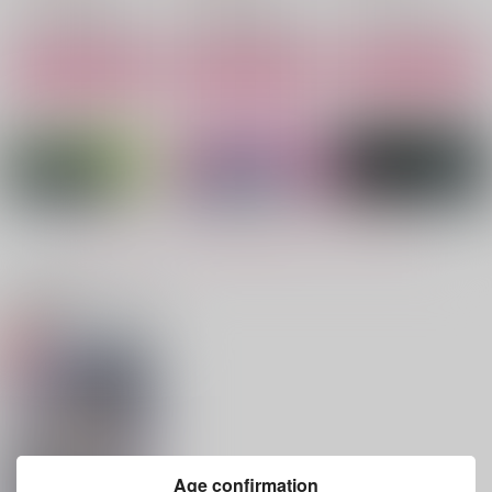
サンプル
サンプル
サンプル
作品詳細
作品詳細
作品詳細
もっと見る！
関連商品(サークル)
Look at me!
IらぶKOEBI
×監督生♂
ガロン_DECO
osiri
ラムレット
550
787
1,100
円
円
円
（税込）
（税込）
（税込）
マレウス×監督生
フロイド×男監督生
フロイド×男監督生
Age confirmation
サンプル
サンプル
サンプル