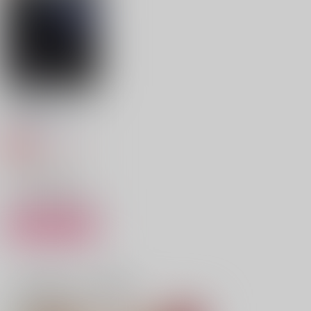
作品詳細
作品詳細
作品詳細
なにものでないあなた
の特別にして
あの部屋のすみっこ
2,576
円
専売
（税込）
その他
マレウス×男監督生
嵐の夜の日に
フロイディベイビーぱ
サキュ監！-総受けル
サンプル
んぱーゆー
ート-
地獄耳
リコルド
さ部
カート
440
円
（税込）
629
1,430
円
円
（税込）
男監督生
（税込）
フロイド×男監督生
マレウス×女監督生
一緒に買われている商品
サンプル
サンプル
サンプル
作品詳細
作品詳細
作品詳細