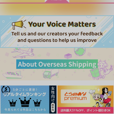
カートに入れる
ワンクリック購入
ローズアダージオ
Night of embrace
VANITAS
ファンデルワールス
乳酸菌そーだー
INANE
550
787
572
円
円
円
（税込）
（税込）
（税込）
イデア・シュラウド
マレウス×女監督生
マレウス×女監督生
サンプル
サンプル
サンプル
作品詳細
作品詳細
作品詳細