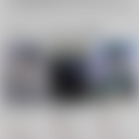
詳細は
こちら
をご覧ください。
一緒に買われている同人作品または類似商品
WORKLIFEBALANC
なにものでないあなた
イエス
E
の特別にして
山海そば屋
おしゃぶり太郎
あの部屋のすみっこ
787
円
（税込）
1,100
2,576
円
円
（税込）
（税込）
男監督生×マレウス
アズール×男監督生
マレウス×男監督生