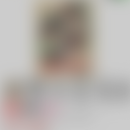
専売
18禁
女性向け
ぜ～んぶ！！このわしにおまかせあれ！！
787円（税込）