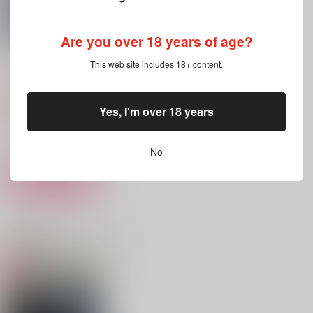
作品詳細
作品詳細
作品詳細
Are you over 18 years of age?
WORKLIFEBALANC
E
This web site includes 18+ content.
おしゃぶり太郎
1,100
円
専売
（税込）
Yes, I'm over 18 years
その他
アズール×男監督生
No
サンプル
カート
ハッピーエンドなんか
Leisureliness
Green-eyed Monster
じゃない ～
KABAN ROCKET
まさぴっぷる
NEVER FOUND ARC
INANE
関連商品(カップリング)
ADIA
787
787
円
円
（税込）
（税込）
858
円
（税込）
丹恒×穹
マレウス×女監督生
イデア×監督生
サンプル
サンプル
サンプル