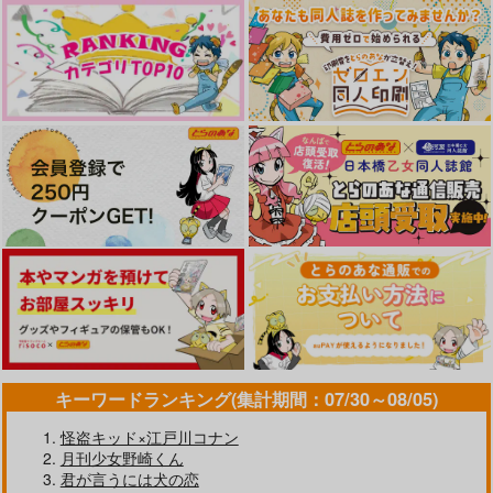
らぶバ部
晶くんのこいびと
菜花ばたけ
１１０４
787
1,572
円
円
（税込）
（税込）
NRC生徒×女監督生
×真木晶♂
サンプル
サンプル
作品詳細
作品詳細
キーワードランキング(集計期間：07/30～08/05)
怪盗キッド×江戸川コナン
月刊少女野崎くん
君が言うには犬の恋