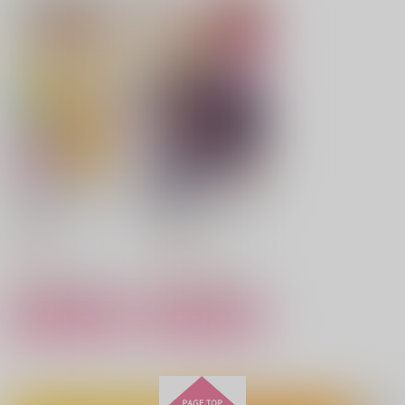
そんな子に育てた覚え
宰相様の全てはこの王
はありません!
国最強騎士である私が
守りましょう!
幻冬舎コミックス
KADOKAWA
碧のリコルド
崖下の海は治外法権１
監督生イオス・ステフ
924
1,705
ァンの日常
円
円
（税込）
（税込）
リコルド
ｚｍ
ファンデルワールス
1,572
787
円
円
サンプル
サンプル
（税込）
（税込）
660
円
（税込）
フロイド×男監督生
男監督生×イデア
作品詳細
作品詳細
マレウス×女監督生
サンプル
サンプル
サンプル
作品詳細
作品詳細
作品詳細