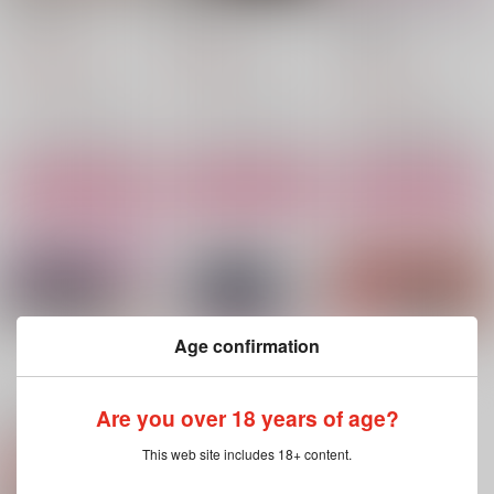
lmmoral
融点
大公様とナイトがXXX
する話
ビオトープ
初心者ノ酒場
ビオトープ
1,298
472
円
円
（税込）
（税込）
1,180
円
（税込）
ジョシュア×クライヴ
ジョシュア×クライヴ
ジョシュア×クライヴ
サンプル
サンプル
サンプル
作品詳細
作品詳細
作品詳細
Age confirmation
もっと見る！
Are you over 18 years of age?
関連商品(サークル)
This web site includes 18+ content.
酔った兄さんはガマン
夜更けの悪戯
Summon My Love