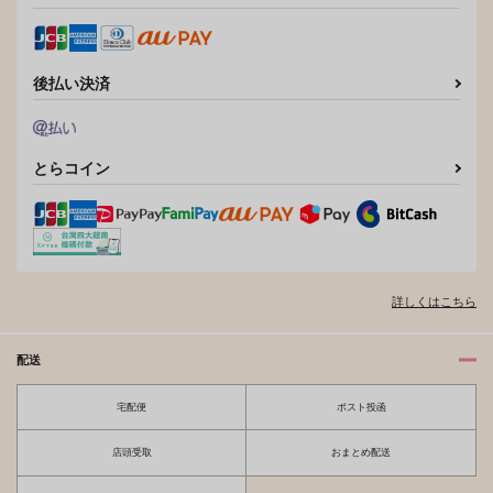
作品詳細
作品詳細
後払い決済
とらコイン
詳しくはこちら
配送
宅配便
ポスト投函
店頭受取
おまとめ配送