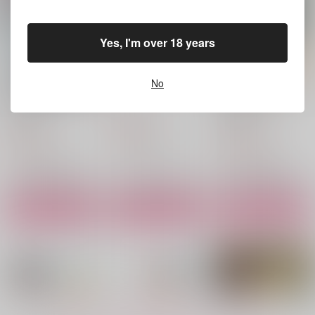
Yes, I'm over 18 years
No
あなたと何度も出会い
あなたってひとは
せかいでいちばんいと
ましょう
しいあなたへ
くつずれ
花嵐星雲
天堂再見
629
円
（税込）
787
1,572
円
円
（税込）
（税込）
オクジー×バデーニ
オクジー×バデーニ
オクジー×バデーニ
サンプル
サンプル
サンプル
作品詳細
作品詳細
作品詳細