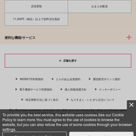
ああ、星々よ。
ノスタルジアの重力
店頭受取
おまとめ配送
チャルニの手記
白亜紀層
1,729
975
11,000円（税込）以上で送料当社負担
円
円
（税込）
（税込）
オクジー×バデーニ
オクジー×バデーニ
サンプル
サンプル
便利な機能/サービス
作品詳細
作品詳細
店舗を探す
WEBSITE利用規約
とらのあな会員規約
通信販売ポイント規約
電子書籍サービス利用規約
個人情報保護方針
クッキーポリシー
特定商取引法に基づく表示
なりすまし・いたずら注文について
For Overseas customer, now you can ship your purchases by using purchases agent
services “AOCS”! Click {more…} for more information …
more
To provide you the best service, this website uses cookies.See our Cookie
Policy to learn more.You must agree to the use of cookies to browse the
website, but you can also refuse the use of some cookies through your browser
settings.
c TORANOANA Inc, All Rights Reserved.