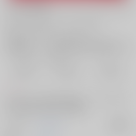
What is ZenMarket
?
What is RAKUFUN
?
お支払い金額：
418円
+
送料+サービス料・手数料
?
お支払時期についてはこちらをご覧ください
?
店舗在庫
欲しいものリストに追加
おまとめ目安と発送目安
?
毎度便
定期便（週1)
定期便（月2)
2026/08/10から
2026/08/12から
2026/08/20から
5日以内に発送
10日以内に発送
14日以内に発送
コメント
オクジーが育てている謎の植物(?)に襲われるバデーニの話。最後はオク
ジーが助けに来てくれます。サンプル詳細は
Pixiv→https://www.pixiv.net/artworks/140209218
サークル名
空っぽの鳥籠
入荷アラート