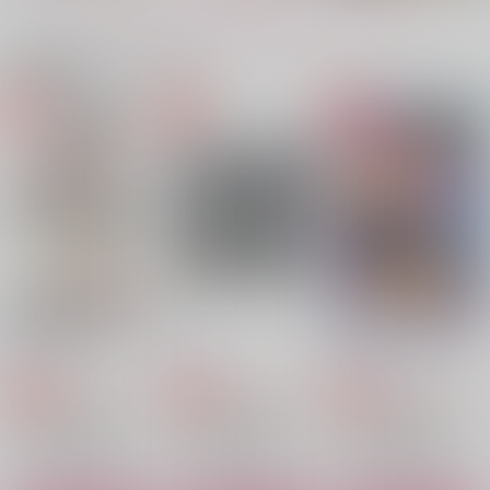
もっと見る！
関連商品(カップリング)
あなたのとなりに
あなたのとなりにこれ
あなたの好きな宇宙の
からも
はなし
Wisteria
Wisteria
prismic
787
円
（税込）
787
1,494
円
円
（税込）
（税込）
オクジー×バデーニ
オクジー×バデーニ
オクジー×バデーニ
サンプル
サンプル
サンプル
作品詳細
作品詳細
作品詳細
press the switch
48
星のパレードVOl.2
宵空
Full 10
わたぼこり猫
629
1,337
1,100
円
円
専売
専売
円
専売
（税込）
（税込）
（税込）
チ。-地球の運動について-
チ。-地球の運動について-
チ。-地球の運動について-
オクジー×バデーニ
オクジー×バデーニ
オクジー×バデーニ
サンプル
サンプル
サンプル