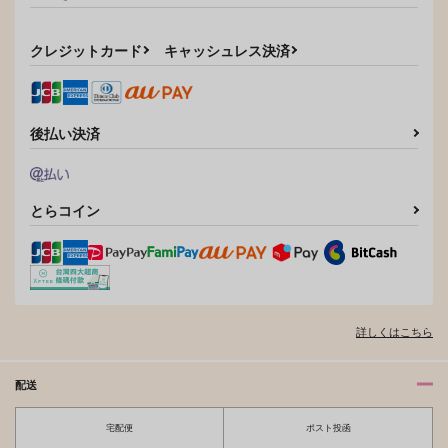
サンプル
サンプル
Pathfinder
エウダイモニア
PIECE
クレジットカード
キャッシュレス決済
カート
カート
ちかちかカーヴ
夜行性
おくちチャック。
550
787
770
円
円
円
（税込）
（税込）
（税込）
オクジー×バデーニ
オクジー×バデーニ
オクジー×バデーニ
後払い決済
サンプル
サンプル
サンプル
作品詳細
作品詳細
作品詳細
とらコイン
詳しくはこちら
配送
宅配便
ポスト投函