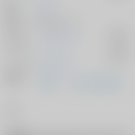
作家
ぷる
発行日
2026/01/25
種別/サイズ
同人誌 - 漫画/ Ａ５ 20p
ジャンル/
チ。-地球の運動について-
入荷アラート
サブジャンル
カップリング
オクジー×バデーニ
入荷アラート
メインキャラ
オクジー
バデーニ
関連特集
#
触手