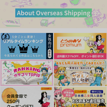
サンプル
サンプル
サンプル
カート
カート
カート
何度でもあなたに恋を
share
無名の星天
する
窮地
ALOTBSOL
みの
487
2,982
円
円
（税込）
（税込）
440
円
（税込）
オクジー×バデーニ
オクジー×バデーニ
オクジー×バデーニ
サンプル
サンプル
サンプル
作品詳細
作品詳細
作品詳細
SAY YOU WANT ME.
わからせないと【再
月のない夜のこと。
1
版】
おやすみ５分本舗
よだかの星
よだかの星
787
円
専売
（税込）
787
629
円
円
専売
専売
（税込）
（税込）
チ。-地球の運動について-
チ。-地球の運動について-
チ。-地球の運動について-
オクジー×バデーニ
オクジー×バデーニ
オクジー×バデーニ