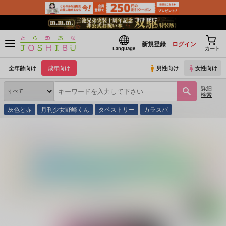
新規登録
ログイン
Language
カート
全年齢向け
成年向け
男性向け
女性向け
詳細
検索
灰色と赤
月刊少女野崎くん
タペストリー
カラスバ
とらのあな通販
同人誌
空っぽの鳥籠
あなたに害なすものすべて