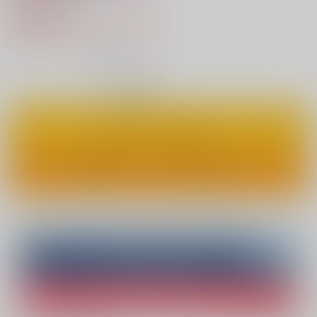
504円
（税込）
418円
（税込）
17%OFF
3
通販ポイント：
pt獲得
？
◯
：在庫あり
カートに入れる
ワンクリックで今すぐ買う
Overseas customers can also purchase from here
Purchase on ZenMarket
Ship internationally via RAKUFUN