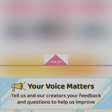
カート
カート
カート
幽明のあなたへ -断章-
瞳の奥、あなたの言葉
あなたの衛星
で
爆裂いちご
ほかほかのとうふ
禾メ
157
944
円
円
（税込）
（税込）
1,100
円
（税込）
オクジー×バデーニ
オクジー×バデーニ
もっと見る！
オクジー×バデーニ
サンプル
サンプル
サンプル
作品詳細
作品詳細
作品詳細
カートに入れる
ワンクリック購入
ベテルギウスの彼方よ
此処が星の住処
春待つ星の在処
り
センチメンタル流星
センチメンタル流星
センチメンタル流星
群
群
群
787
787
円
円
（税込）
（税込）
1,572
円
（税込）
チ。-地球の運動について-
チ。-地球の運動について-
チ。-地球の運動について-
オクジー×バデーニ
オクジー×バデーニ
オクジー×バデーニ