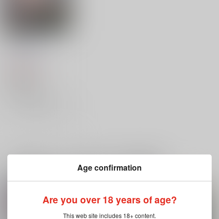
Eat me up!
空っぽの鳥籠
3,772
円
（税込）
BANANA FISH
×アッシュ
再販希望
一緒に買われている同人作品または類似商品
Age confirmation
Are you over 18 years of age?
This web site includes 18+ content.