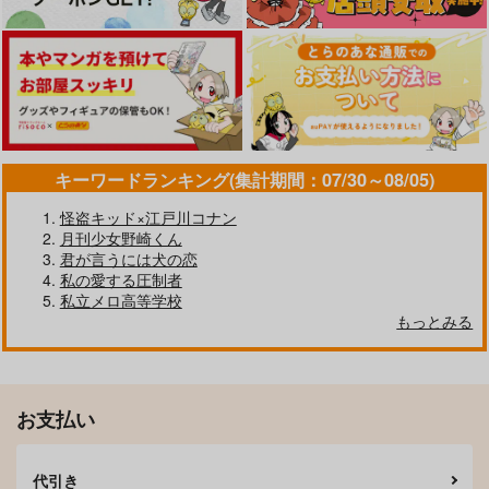
サンプル
サンプル
サンプル
カート
カート
カート
君が増えたから3P記
adal beraht
航路は星を行く
念日
Abyss Base
オフィーリアの水葬
足立
1,887
1,729
円
円
（税込）
（税込）
787
円
（税込）
オクジー×バデーニ
オクジー×バデーニ
オクジー×バデーニ
キーワードランキング(集計期間：07/30～08/05)
サンプル
サンプル
サンプル
怪盗キッド×江戸川コナン
月刊少女野崎くん
作品詳細
作品詳細
作品詳細
君が言うには犬の恋
私の愛する圧制者
私立メロ高等学校
もっとみる
君と、あてなき夢を見
マホウノヨル
た
G BOWL
ハーロビート
550
円
専売
（税込）
お支払い
1,100
円
専売
（税込）
チ。-地球の運動について-
チ。-地球の運動について-
オクジー×バデーニ
オクジー×バデーニ
代引き