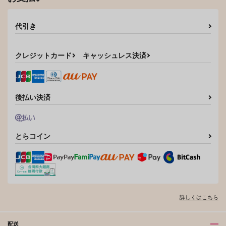
五条悟×虎杖悠仁
作品詳細
作品詳細
サンプル
サンプル
サンプル
代引き
カート
カート
カート
クレジットカード
キャッシュレス決済
後払い決済
とらコイン
詳しくはこちら
配送