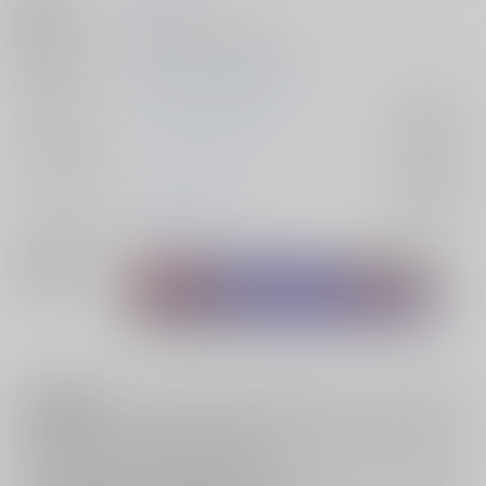
種別/サイズ
同人誌 - 漫画/ Ｂ５ 38p
初出イベント
2025/11/16 刻印の誇り 25
ジャンル/
ファイアーエムブレム
入荷アラート
サブジャンル
カップリング
ユーリス×ベレト
入荷アラート
メインキャラ
ユーリス
ベレト
関連特集
注意事項
キャンセルについては
こちら
をご覧下さい。
返品については
こちら
をご覧下さい。