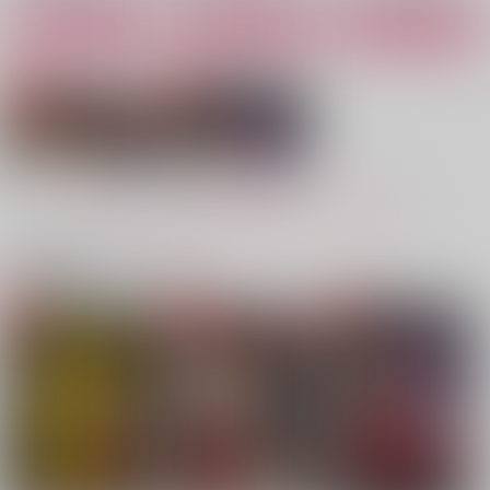
カート
カート
カート
GIVE ME ×××！
ゴー・トゥ・ＶＥＥＳ
囚われ人たち
そらいろ。
マドロミオ
地獄のソフトクリーム
屋さん
550
858
円
円
（税込）
（税込）
1,100
アラスター×チャーリー
アラスター×チャーリー
円
（税込）
ヴォックス×アラスター
もっと見る！
サンプル
サンプル
サンプル
作品詳細
作品詳細
作品詳細
関連商品(カップリング)
Memories of a blood
Possessive Love
y scene
SBYROS
SBYROS
787
円
専売
（税込）
1,100
円
専売
（税込）
HAZBIN HOTEL
HAZBIN HOTEL
アラスター×チャーリー
アラスター×チャーリー
サンプル
サンプル