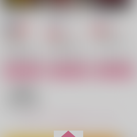
カート
カート
思春期暴発アムネジア
Then,it's a quid pro
Is this a fever dream
Charlastor Talot
Memories of a blood
Possessive Love
quo？
or reality?
y scene
どん底ブルーハワイ
SBYROS
SBYROS
ゴートテイル
にゃんこ酒造
SBYROS
787
787
円
（税込）
セール中
専売
円
専売
（税込）
1,257
1,650
1,100
円
円
（税込）
円
専売
（税込）
770
（税込）
チャーリー×ヴァギー
円
HAZBIN HOTEL
（税込）
アラスター
木吉鉄平×日向順平
HAZBIN HOTEL
アラスター×チャーリー
HAZBIN HOTEL
アラスター×チャーリー
アラスター×チャーリー
サンプル
サンプル
サンプル
サンプル
サンプル
サンプル
作品詳細
作品詳細
作品詳細
カート
カート
カート
もっと見る！