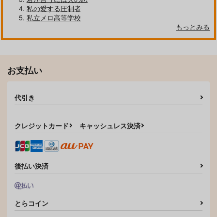
たべたい
で。
私の愛する圧制者
リーナッツ
濃厚レアバンビ
私立メロ高等学校
330
1,572
もっとみる
円
円
（税込）
（税込）
ヴォックス×アラスター
ヴォックス×アラスター
サンプル
サンプル
お支払い
作品詳細
作品詳細
代引き
クレジットカード
キャッシュレス決済
後払い決済
とらコイン