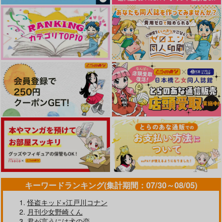
壊しても死なない玩具
マリオネットの君を愛
ぬくぬくごようきき
箱
す
デッカイデコイ
無糖度°
リーナッツ
787
円
（税込）
787
550
円
円
（税込）
（税込）
アラスター×ヴォックス
ヴォックス×アラスター
ヴォックス×アラスター
サンプル
サンプル
サンプル
作品詳細
作品詳細
作品詳細
キーワードランキング(集計期間：07/30～08/05)
怪盗キッド×江戸川コナン
月刊少女野崎くん
君のソフトクリームを
25時、ナイトプール
君が言うには犬の恋