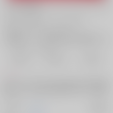
What is ZenMarket
?
What is RAKUFUN
?
お支払い金額：
550円
+
送料+サービス料・手数料
?
お支払時期についてはこちらをご覧ください
?
店舗在庫
欲しいものリストに追加
おまとめ目安と発送目安
?
毎度便
定期便（週1)
定期便（月2)
2026/08/10から
2026/08/12から
2026/08/20から
5日以内に発送
10日以内に発送
14日以内に発送
コメント
【分岐ルートあり】“貴女はどちらのアラスターを選ぶ？”近頃殺される夢
に悩まされていたチャーリーは巷で話題の精神科医:アラスターの診察を
受ける。アラスターは初対面のはずが何故かやたらと親しげに距離を詰
めてきてーー
サークル名
SBYROS
入荷アラート