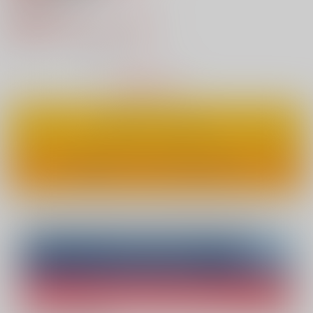
787円
（税込）
550円
（税込）
30%OFF
5
通販ポイント：
pt獲得
？
△
：在庫残りわずか
カートに入れる
ワンクリックで今すぐ買う
Overseas customers can also purchase from here
Purchase on ZenMarket
Ship internationally via RAKUFUN