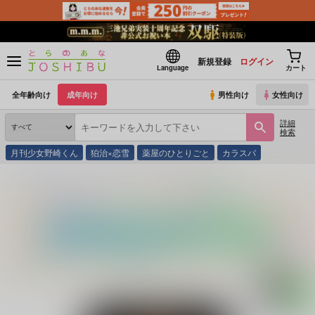
新規登録
ログイン
Language
カート
全年齢向け
成年向け
男性向け
女性向け
詳細
検索
月刊少女野崎くん
狛治×恋雪
薬屋のひとりごと
カラスバ
とらのあな通販
同人誌
SBYROS
Fantasy or Reality?