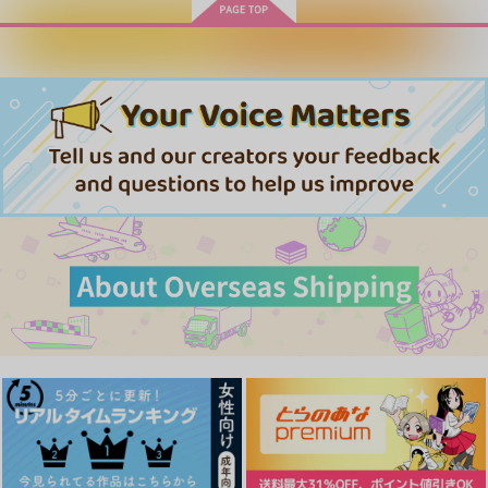
ヴォクアラブライダル
ESCAPE or LOST
プロタゴニスト
カートに入れる
ワンクリック購入
カー ステッカー
カコハコ
マドロミオ
ランダムドット
1,729
787
円
円
（税込）
（税込）
121
円
（税込）
チャーリー
斎藤一×ぐだ子
ヴォックス×アラスター
サンプル
サンプル
サンプル
作品詳細
作品詳細
作品詳細