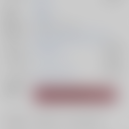
作家
DEER
発行日
2025/05/03
種別/サイズ
同人誌 - 小説/ Ｂ６ 118p
初出イベント
2025/05/03 SUPER COMIC CITY 32 -day1-
ジャンル/
HAZBIN HOTEL
入荷アラート
サブジャンル
カップリング
アラスター×チャーリー
入荷アラート
メインキャラ
アラスター
チャーリー
関連特集
#
#
#
寝取られ
カニバリズム
メリーバッドエンド