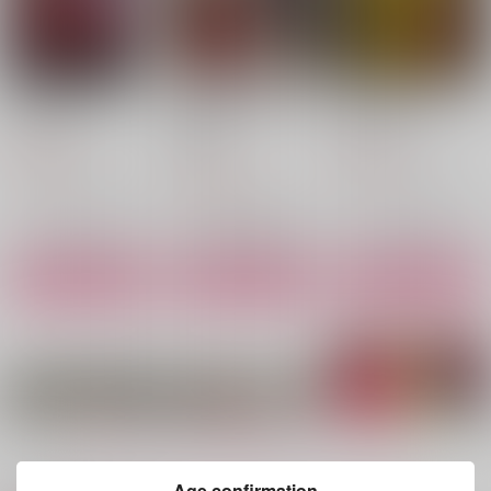
Possessive Love
Memories of a blood
Charlastor Talot
y scene
SBYROS
SBYROS
SBYROS
787
770
円
円
（税込）
（税込）
1,100
円
（税込）
アラスター×チャーリー
アラスター×チャーリー
アラスター×チャーリー
サンプル
サンプル
サンプル
作品詳細
作品詳細
作品詳細
もっと見る！
Age confirmation