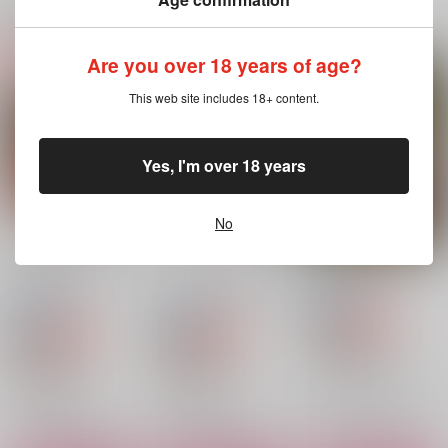
関連商品(サークル)
Are you over 18 years of age?
どっちも！ラジオデー
香水師デーモンアクリ
You will be a dad!
モンアクリルキーホル
ルキーホルダー
This web site includes 18+ content.
マドロミオ
ダ
SBYROS
SBYROS
1,144
円
（税込）
660
660
円
円
（税込）
（税込）
アラスター×チャーリー
Yes, I'm over 18 years
アラスター
アラスター
サンプル
サンプル
サンプル
No
作品詳細
作品詳細
作品詳細
香水師デーモンアクリ
どっちも！ラジオデー
Charlastor Talot
ルキーホルダー
モンアクリルキーホル
SBYROS
ダ
SBYROS
SBYROS
セール中
専売
セール中
専売
セール中
専売
770
円
（税込）
660
660
円
円
（税込）
（税込）
HAZBIN HOTEL
HAZBIN HOTEL
HAZBIN HOTEL
アラスター×チャーリー
アラスター
アラスター
サンプル
サンプル
サンプル