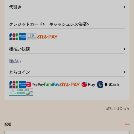
代引き
サンプル
サンプル
サンプル
カート
カート
カート
クレジットカード
キャッシュレス決済
後払い決済
とらコイン
the victors write the
history
詳しくはこちら
kakuroza
1,300
円
専売
（税込）
配送
ユーリ!!! on ICE
ヴィクトル×勝生勇利