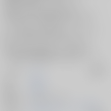
1990年現代パロで描かれたシリアス＆ラブストーリー
「薄明シリーズ」1作目となる既刊『薄明の時を生きる』に始まり
その後日談を収録した『薄明の時が明ける』では、
イチャラブ＆ギャグテイストなお話がメインでお届けした1冊。
そして上記2冊の更に後日談+完結編を収録した『この空の下で』まで！
既刊シリーズ3作品分の他、描きおろしも含め
計370ページの大ボリュームとなるファン必見の再録集です！！
胸が締め付けられる切ない雰囲気から、じわじわと変化していく
二人の雰囲気や距離感を綿密に描いた極上のヴィク勇ラブストーリー！
じっくりと味わいたい素敵な物語をどうぞお見逃しなく！！
サークル名
とむぽん
入荷アラート
作家
GAZERU
発行日
2025/06/15
種別/サイズ
同人誌 - 漫画/ Ａ５ 370p
初出イベント
2025/06/15 僕らのキスアンドクライ 星願2025