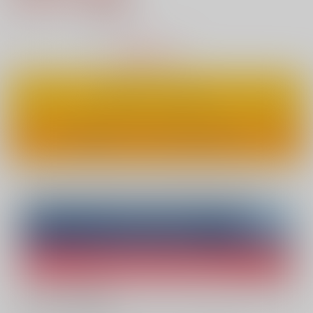
35
通販ポイント：
pt獲得
？
△
：在庫残りわずか
カートに入れる
ワンクリックで今すぐ買う
Overseas customers can also purchase from here
Purchase on ZenMarket
Ship internationally via RAKUFUN
What is ZenMarket
?
What is RAKUFUN
?