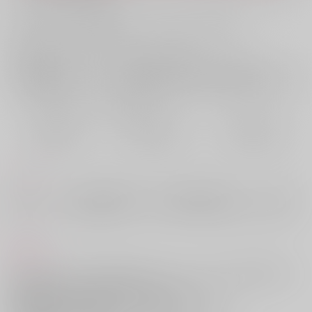
お支払い金額：
3,850円
+
送料+サービス料・手数料
?
お支払時期についてはこちらをご覧ください
?
店舗在庫
欲しいものリストに追加
おまとめ目安と発送目安
?
毎度便
定期便（週1)
定期便（月2)
2026/08/09から
2026/08/12から
2026/08/20から
5日以内に発送
10日以内に発送
14日以内に発送
コメント
薄明シリーズ（「薄明の時を生きる」「薄明の時が明ける」「この空の
下で」）をまとめた再録本です。40ｐの小冊子つき描き下ろしは40ｐほ
ど
商品紹介
サークル【とむぽん】が贈る‟僕らのキスアンドクライ 星願2025”新刊は
GAZERU先生がこれまでお届けしてきたヴィク勇本
「薄明シリーズ」を1冊にまとめた再録集！
『薄明の時を生きる全集』
がとらのあなにお目見えです！