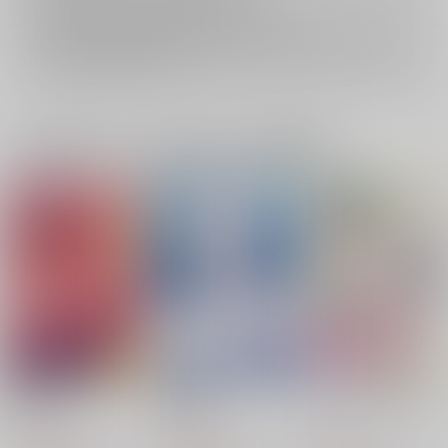
再販投票については
こちら
をご覧下さい。
イベント応募券付商品などをご購入の際は毎度便をご利用ください。
詳細は
こちら
をご覧ください。
一緒に買われている同人作品または類似商品
薄明の空
僕の神様
もっと２人で恋をしよ
う
とむぽん
とむぽん
とむぽん
1,540
2,970