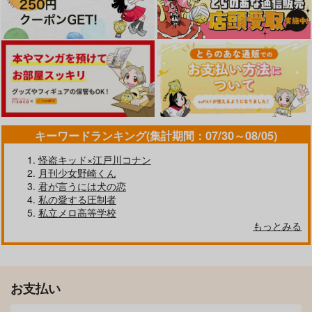
作品詳細
作品詳細
作品詳細
サンプル
サンプル
サンプル
カート
カート
カート
キーワードランキング(集計期間：07/30～08/05)
怪盗キッド×江戸川コナン
月刊少女野崎くん
君が言うには犬の恋
HUG×KISS
睡眠学習-総まとめ-
私の愛する圧制者
D.T.
Abyss
私立メロ高等学校
もっとみる
315
1,429
Nightmare Over
Between Kisses and
colorful box
円
円
（税込）
（税込）
Cries
WhiteRozarian
わた
ヴィクトル×勝生勇利
ヴィクトル×勝生勇利
Meteor
1,100
787
円
専売
円
専売
（税込）
（税込）
サンプル
サンプル
1,540
円
専売
（税込）
ユーリ!!! on ICE
ユーリ!!! on ICE
お支払い
ユーリ!!! on ICE
作品詳細
作品詳細
ヴィクトル×勝生勇利
ヴィクトル×勝生勇利
ヴィクトル×勝生勇利