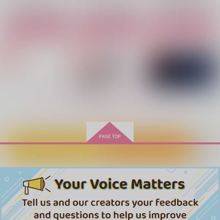
サンプル
サンプル
サンプル
サンプル
サンプル
サンプル
作品詳細
作品詳細
作品詳細
カート
カート
カート
もっと見る！
カートに入れる
ワンクリック購入
ダーリン、もういっか
すれちがいのセカンド
Eternal
初恋白書
彼（フォロフ）のシャ
星に願いを
い！
サプライズ・２
white*lily
ツで一晩中
King's Treasure Box
Maison de Lune
郵便馬車
ナツメ-natsume-
2,750
D.T.
円
（税込）
715
715
3,266
1,078
円
専売
円
専売
（税込）
円
円
（税込）
（税込）
（税込）
787
ヴィクトル×勝生勇利
円
専売
（税込）
ユーリ!!! on ICE
ユーリ!!! on ICE
ヴィクトル×勝生勇利
ヴィクトル×勝生勇利
ユーリ!!! on ICE
ヴィクトル×勝生勇利
ヴィクトル×勝生勇利
ヴィクトル×勝生勇利
サンプル
サンプル
サンプル