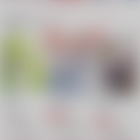
もっと見る！
サンプル
サンプル
サンプル
作品詳細
作品詳細
作品詳細
関連商品(カップリング)
きっと僕らは恋をした
薄明の空
僕の神様
い
とむぽん
とむぽん
とむぽん
1,540
2,970
円
円
（税込）
（税込）
781
円
（税込）
ユーリ!!! on ICE
ユーリ!!! on ICE
ユーリ!!! on ICE
ヴィクトル×勝生勇利
ヴィクトル×勝生勇利
ヴィクトル×勝生勇利
サンプル
サンプル
サンプル
カート
カート
カート
昼も夜も
肩ごしの花火
はじめて×はじめてじ
ヱルの神様
アンコール！2
再演 戯曲フィラメン
ゃない 下
46rosseana
HAPPA64
ト
郵便馬車
hospital
hina ara re
hospital
1,887
629
円
円
専売
（税込）
（税込）
944
3,410
円
円
（税込）
（税込）
787
円
専売
（税込）
3,850
ユーリ!!! on ICE
ユーリ!!! on ICE
円
（税込）
ヴィクトル×勝生勇利
ヴィクトル×勝生勇利
ユーリ!!! on ICE
ヴィクトル×勝生勇利
ヴィクトル×勝生勇利
ヴィクトル×勝生勇利
ヴィクトル×勝生勇利