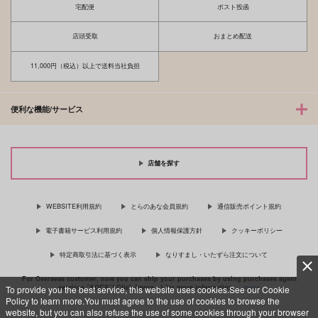
宅配便
ポスト投函
サンプル
店頭受取
おまとめ配送
カート
11,000円（税込）以上で送料当社負担
便利な機能/サービス
店舗を探す
WEBSITE利用規約
とらのあな会員規約
通信販売ポイント規約
電子書籍サービス利用規約
個人情報保護方針
クッキーポリシー
特定商取引法に基づく表示
なりすまし・いたずら注文について
For Overseas customer, now you can ship your purchases by using purchases agent
services “AOCS”! Click {more…} for more information …
more
To provide you the best service, this website uses cookies.See our Cookie
Policy to learn more.You must agree to the use of cookies to browse the
website, but you can also refuse the use of some cookies through your browser