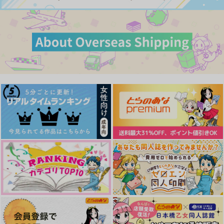
サンプル
サンプル
サンプル
作品詳細
作品詳細
作品詳細
カート
カート
カート
なきむしツァーリ（通
Lost something
オレの弟子が酒に飲ま
常版）
れて
イチジク
ぼくの推しは世界一
マッカチンとゆうえん
まんがつめ 2022-
郵便馬車
SWEET BITTER
ち
2026
787
円
イチジク
（税込）
1,179
1,150
円
コトノハ
円
とむぽん
（税込）
（税込）
ヴィクトル×勝生勇利
787
円
専売
（税込）
ヴィクトル×勝生勇利
勝生勇利×ヴィクトル
629
2,200
円
専売
円
（税込）
（税込）
ユーリ!!! on ICE
ユーリ!!! on ICE
ユーリ!!! on ICE
ヴィクトル×勝生勇利
サンプル
サンプル
サンプル
ヴィクトル×勝生勇利
ヴィクトル×勝生勇利