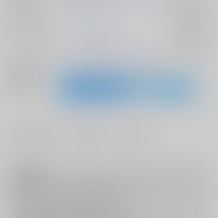
ジャンル/
ユーリ!!! on ICE
入荷アラート
サブジャンル
カップリング
ヴィクトル×勝生勇利
入荷アラート
メインキャラ
ヴィクトル・ニキフォロフ
勝生勇利
関連特集
#
#
#
ラブストーリー
パロディ
シリアス
注意事項
キャンセルについては
こちら
をご覧下さい。
返品については
こちら
をご覧下さい。
おまとめ配送については
こちら
をご覧下さい。