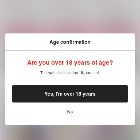
円
円
（税込）
（税込）
1,540
円
（税込）
ヴィクトル×勝生勇利
ヴィクトル×勝生勇利
ヴィクトル×勝生勇利
サンプル
サンプル
サンプル
作品詳細
作品詳細
作品詳細
Age confirmation
Are you over 18 years of age?
This web site includes 18+ content.
もっと見る！
Yes, I'm over 18 years
関連商品(サークル)
No
まんがつめ 2022-
きっと僕らは恋をした
たぶん僕らは恋してる
2026
い
とむぽん
とむぽん
とむぽん
1,540
円
（税込）
2,200
781