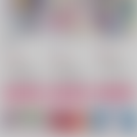
円
円
（税込）
（税込）
ヴィクトル×勝生勇利
ヴィクトル×勝生勇利
ヴィクトル×勝生勇利
サンプル
サンプル
サンプル
作品詳細
作品詳細
作品詳細
まんがつめ 2022-
もっと２人で恋をしよ
たぶん僕らは恋してる
2026
う
とむぽん
とむぽん
とむぽん
1,540
円
（税込）
2,200
1,540
円
円
（税込）
（税込）
ユーリ!!! on ICE
ユーリ!!! on ICE
ユーリ!!! on ICE
ヴィクトル×勝生勇利
ヴィクトル×勝生勇利
ヴィクトル×勝生勇利
サンプル
サンプル
サンプル
カート
カート
カート
星に願いを
八ヶ月の自覚
closet
Maison de Lune
EA
hospital
715
1,642
629
円
円
円
（税込）
（税込）
（税込）
ヴィクトル×勝生勇利
ヴィクトル×勝生勇利
ヴィクトル×勝生勇利