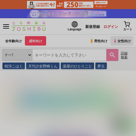
新規登録
ログイン
Language
カート
全年齢向け
成年向け
男性向け
女性向け
詳細
検索
桜河こはく
月刊少女野崎くん
薬屋のひとりごと
夢主
とらのあな通販
同人誌
とむぽん
薄明の時を生きる全集