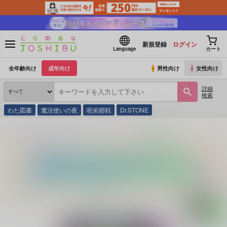
新規登録
ログイン
Language
カート
全年齢向け
成年向け
男性向け
女性向け
詳細
検索
わた図書
魔法使いの夜
呪術廻戦
Dr.STONE
とらのあな通販
同人誌
零天直撃
イニシアティブバトルラブ