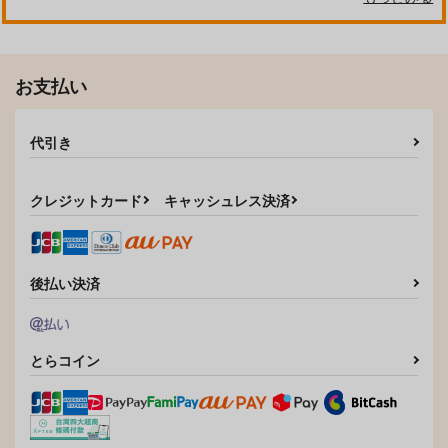
テスカトリポカ×デイビット
テスカトリポカ×デイビット
豆助の部屋
ヒトボシゴロ
サンプル
サンプル
629
715
円
円
専売
（税込）
（税込）
Fate/Grand Order
Fate/Grand Order
作品詳細
作品詳細
お支払い
テスカトリポカ×デイビット
テスカトリポカ×デイビット
サンプル
サンプル
代引き
カート
カート
クレジットカード
キャッシュレス決済
後払い決済
とらコイン