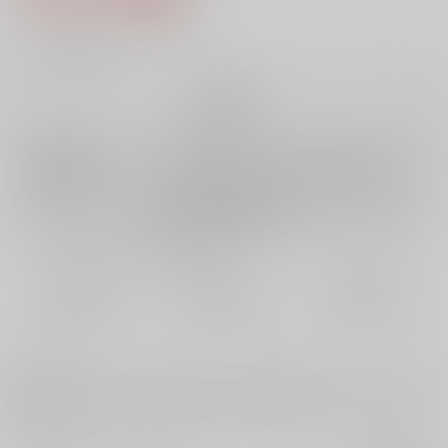
10
通販ポイント：
pt獲得
？
╳
：在庫なし
再販希望
店舗在庫
欲しいものリストに追加
再入荷を通知する
おまとめ目安と発送目安
?
毎度便
定期便（週1)
定期便（月2)
未定から
未定から
未定から
5日以内に発送
10日以内に発送
14日以内に発送
コメント
LB7後ハッピーミクトランパ時空、お互いに譲れないセックスバトルする
テスデイ漫画です。ばちばちにいじっぱりバトルのちハッピーエンドラ
ブ話。