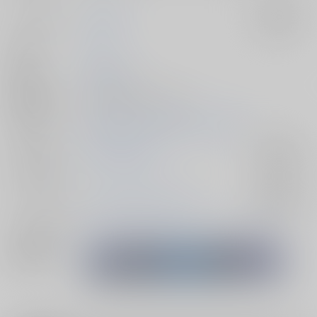
サークル名
零天直撃
入荷アラート
作家
入谷
発行日
2025/05/04
種別/サイズ
同人誌 - 漫画/ Ｂ５ 52p
初出イベント
2025/05/04 Super ROOT 4 to 5 2025
ジャンル/
Fate/Grand Order
入荷アラート
サブジャンル
カップリング
テスカトリポカ×デイビット
入荷アラート
メインキャラ
テスカトリポカ
デイビット・ゼム・ヴォイド
関連特集