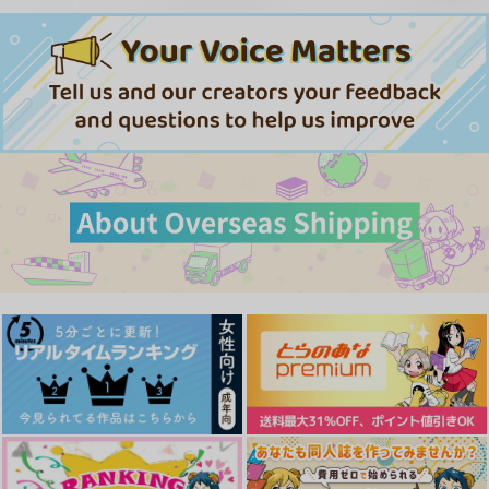
tlilli
YOU
1,572
472
茘枝農園
フルーツ
円
円
（税込）
（税込）
865
フルーツ
円
（税込）
1,100
テスカトリポカ×デイビット
1,572
テスカトリポカ×デイビット
円
専売
円
専売
（税込）
（税込）
1,572
テスカトリポカ×デイビット
円
専売
（税込）
Fate/Grand Order
Fate/Grand Order
Fate/Grand Order
テスカトリポカ×デイビット
テスカトリポカ×デイビット
サンプル
サンプル
サンプル
テスカトリポカ×デイビット
作品詳細
作品詳細
作品詳細
サンプル
サンプル
サンプル
カート
カート
カート
樹海のメリークリスマ
GALAXY Panic
とろけるまでの５日間
ス
colon3
黄昏ボックス
うまみ200%
スーパーヒーローみた
明日、また明日へ
楽園にて