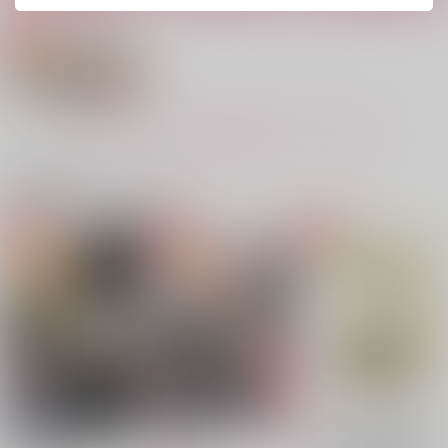
Missing Link
真夜中の太陽
独占欲
ヒトボシゴロ
豆助の部屋
ヒトボシゴロ
715
629
715
円
円
円
（税込）
（税込）
（税込）
テスカトリポカ×デイビット
テスカトリポカ×デイビット
テスカトリポカ×デイビット
サンプル
サンプル
サンプル
もっと見る！
作品詳細
作品詳細
作品詳細
関連商品(カップリング)
明日の話をしよう。
零天直撃
1,430
円
専売
（税込）
Fate/Grand Order
テスカトリポカ×デイビット
サンプル
カート
Yollotl
ラブラブですがそれが
PLEASED TO MEET
MyBuddy!!-零天直撃
独占欲
Breakfast at Mictlam
なにか？