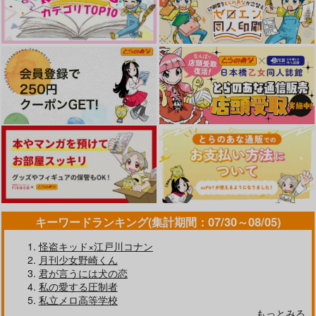
1,100
865
円
円
（税込）
（税込）
いに
787
円
零天直撃
緑にそそぐ
（税込）
デイビット×テスカトリポカ
デイビット×テスカトリポカ
tlilli
デイビット×テスカトリポカ
944
472
円
専売
円
専売
（税込）
（税込）
865
円
専売
（税込）
Fate/Grand Order
Fate/Grand Order
サンプル
サンプル
サンプル
Fate/Grand Order
テスカトリポカ×デイビット
テスカトリポカ×デイビット
テスカトリポカ×デイビット
作品詳細
作品詳細
作品詳細
サンプル
サンプル
サンプル
カート
カート
カート
キーワードランキング(集計期間：07/30～08/05)
怪盗キッド×江戸川コナン
月刊少女野崎くん
さよならマ[イ]スター
デイビットレポート２
君が言うには犬の恋
tlilli
tlilli
私の愛する圧制者
私立メロ高等学校
865
3,144
円
円
（税込）
（税込）
もっとみる
真夜中の太陽
Missing Link