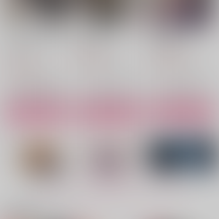
イートアップ・アグレ
明日、また明日へ
明日の話をしよう。
ッション・ビースト
零天直撃
零天直撃
零天直撃
944
1,430
円
円
（税込）
（税込）
1,257
円
（税込）
テスカトリポカ×デイビット
テスカトリポカ×デイビット
テスカトリポカ×デイビット
サンプル
サンプル
サンプル
作品詳細
作品詳細
作品詳細
もっと見る！
関連商品(サークル)