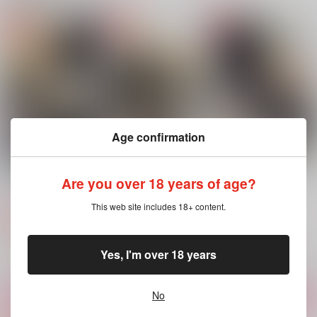
テスデイレポート
テレ顔差分が見たい
TRAIL BLOOD
tlilli
深海にいます
首夏
2,987
787
1,257
円
円
円
（税込）
（税込）
（税込）
テスカトリポカ×デイビット
テスカトリポカ×デイビット
デイビット×テスカトリポカ
サンプル
サンプル
サンプル
Age confirmation
作品詳細
作品詳細
作品詳細
MyBuddy!!-零天直撃
明日、また明日へ
イートアップ・アグレ
Are you over 18 years of age?
webログ再録集-
ッション・ビースト
零天直撃
零天直撃
零天直撃
944
This web site includes 18+ content.
円
専売
（税込）
1,729
1,257
円
専売
円
専売
（税込）
（税込）
Fate/Grand Order
Fate/Grand Order
Fate/Grand Order
テスカトリポカ×デイビット
テスカトリポカ×デイビット
テスカトリポカ×デイビット
Yes, I'm over 18 years
サンプル
サンプル
サンプル
No
カート
カート
カート