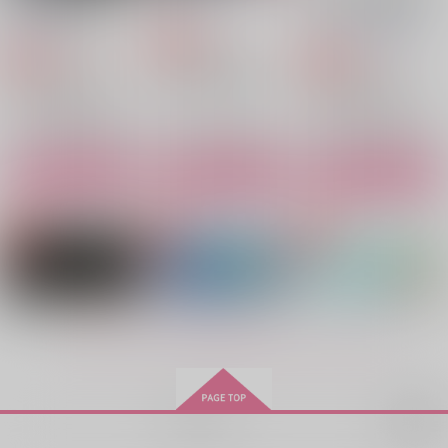
YOU
webログ再録集-
茘枝農園
pa【オマケ電子版】
ヒトボシゴロ
GUITTO
フルーツ
零天直撃
にゃんたま倶楽部
1,100
円
715
（税込）
円
専売
（税込）
629
1,572
円
円
1,729
（税込）
800
（税込）
テスカトリポカ×デイビット
円
専売
円
専売
（税込）
（税込）
Fate/Grand Order
デイビット×テスカトリポカ
テスカトリポカ×デイビット
Fate/Grand Order
Fate/Grand Order
テスカトリポカ×デイビット
テスカトリポカ×デイビット
テスカトリポカ×デイビット
サンプル
サンプル
サンプル
サンプル
サンプル
サンプル
作品詳細
作品詳細
作品詳細
カート
カート
カート
もっと見る！
Souvenir
スーパーヒーローみた
楽園にて
再販希望
いに
フルーツ
緑にそそぐ
Yollotl
PLEASED TO MEET
Souvenir