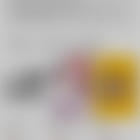
再販投票については
こちら
をご覧下さい。
イベント応募券付商品などをご購入の際は毎度便をご利用ください。
詳細は
こちら
をご覧ください。
一緒に買われている同人作品または類似商品
つきあってない？！！
お姫様は待ちきれない
MUCHI
pasteel
大トロ
あれとそれ
347
944
472
円
円
円
（税込）
（税込）