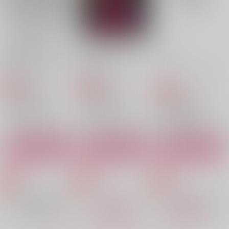
サンプル
サンプル
サンプル
作品詳細
作品詳細
作品詳細
夏の屋上でるはなす
終生1110赤ユニアク
Tシャツ
る！
キー
大ジョッキが、お好き
HADAGIMEN100%
BEAT ZOOM
でしょ
157
629
円
円
専売
専売
（税込）
（税込）
2,357
円
専売
（税込）
スラムダンク
スラムダンク
スラムダンク
流川楓×桜木花道
流川楓×桜木花道
流川楓×桜木花道
サンプル
サンプル
サンプル
カート
カート
カート
Kisstart
RH
IF
WANWAN
今日はゴミの日
SWING MUSHROOM
787
1,257
550
円
円
円
（税込）
（税込）
（税込）
流川楓×桜木花道
流川楓×桜木花道
流川楓×桜木花道
サンプル
サンプル
サンプル