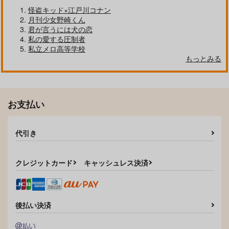
怪盗キッド×江戸川コナン
月刊少女野崎くん
君が言うには犬の恋
私の愛する圧制者
私立メロ高等学校
もっとみる
お支払い
あけぼし
スカイブルー
来年もまた君と
rodeo
SWING MUSHROOM
pasteel
代引き
1,572
1,320
944
円
円
円
（税込）
（税込）
（税込）
流川楓×桜木花道
流川楓×桜木花道
流川楓×桜木花道
クレジットカード
キャッシュレス決済
サンプル
サンプル
サンプル
作品詳細
作品詳細
作品詳細
後払い決済