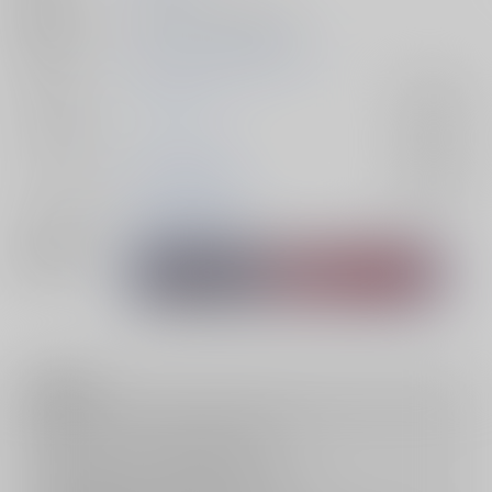
種別/サイズ
同人誌 - 小説/ 文庫 156p
初出イベント
2024/10/27 BURST OUT 9
ジャンル/
スラムダンク
入荷アラート
サブジャンル
カップリング
流川楓×桜木花道
入荷アラート
メインキャラ
流川楓
桜木花道
関連特集
注意事項
キャンセルについては
こちら
をご覧下さい。
返品については
こちら
をご覧下さい。
おまとめ配送については
こちら
をご覧下さい。