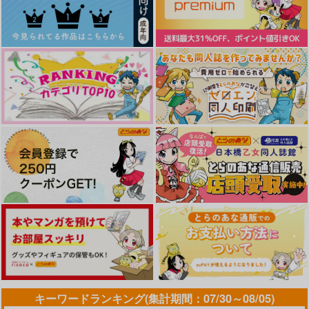
流花のアクリルヘアク
Marry Fighting Bull
眩光
リップ
世紀末牧場
泥沼分室
ちいこい ようせい
944
315
円
専売
円
専売
（税込）
（税込）
787
円
専売
（税込）
スラムダンク
スラムダンク
スラムダンク
流川楓×桜木花道
流川楓×桜木花道
流川楓×桜木花道
みわくのふわふわ
百戦錬磨
サンプル
サンプル
サンプル
年下の男の子
鷹の目
Grab
PINK
カート
カート
カート
629
440
472
円
円
円
（税込）
（税込）
（税込）
流川楓×桜木花道
流川楓×桜木花道
桜木花道×流川楓
サンプル
サンプル
サンプル
作品詳細
作品詳細
作品詳細
キーワードランキング(集計期間：07/30～08/05)