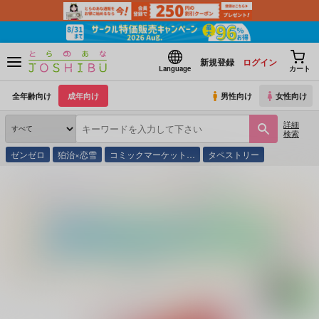
新規登録
ログイン
Language
カート
全年齢向け
成年向け
男性向け
女性向け
詳細
検索
ゼンゼロ
狛治×恋雪
コミックマーケット…
タペストリー
とらのあな通販
同人誌
Petrichor
こんな夢絶対許さねえ！