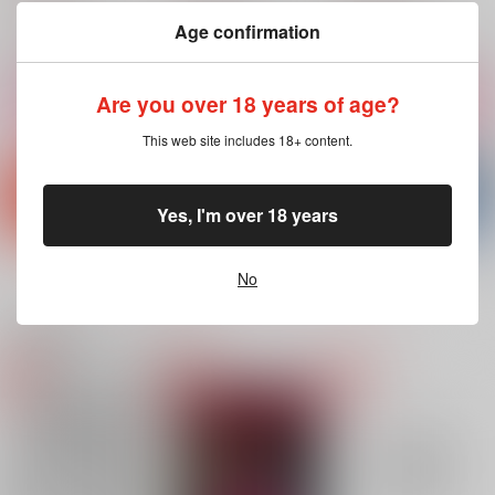
（税込）
流川楓×桜木花道
流川楓×桜木花道
流川楓×桜木花道
Age confirmation
サンプル
サンプル
サンプル
Are you over 18 years of age?
作品詳細
作品詳細
作品詳細
This web site includes 18+ content.
Yes, I'm over 18 years
もっと見る！
No
関連商品(カップリング)
LEMONADE
ワンナイト
ルハログ！
アイロンワークス
蝶よ花よ
Battery
2,357
572
990
円
円
円
（税込）
（税込）
（税込）
流川楓×桜木花道
流川楓×桜木花道
流川楓×桜木花道