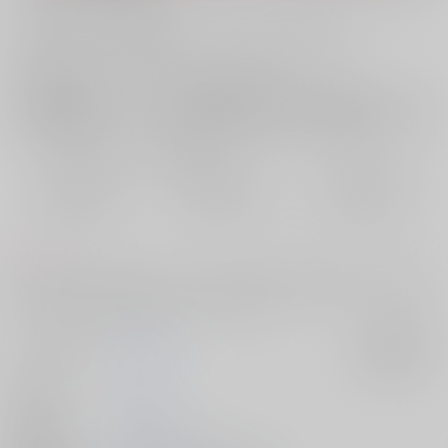
お支払い金額：
1,415円
+
送料+サービス料・手数料
?
お支払時期についてはこちらをご覧ください
?
店舗在庫
欲しいものリストに追加
おまとめ目安と発送目安
?
毎度便
定期便（週1)
定期便（月2)
2026/08/10から
2026/08/12から
2026/08/20から
5日以内に発送
10日以内に発送
14日以内に発送
コメント
付き合ってない2人がえっちしないと出られない部屋に閉じ込められる話
です。ぬるいけどほぼすけべしかしてません。
サークル名
Petrichor
入荷アラート
作家
馨
発行日
2024/10/27