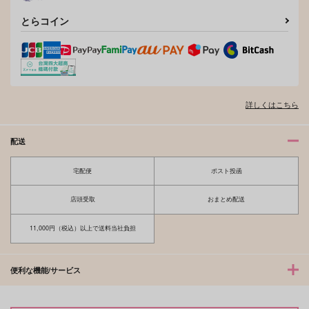
とらコイン
詳しくはこちら
きらきらと、日々
往生際
配送
Grab
むるいも
572
2,859
宅配便
ポスト投函
円
円
（税込）
（税込）
流川楓×桜木花道
流川楓×桜木花道
店頭受取
おまとめ配送
サンプル
サンプル
11,000円（税込）以上で送料当社負担
作品詳細
作品詳細
便利な機能/サービス