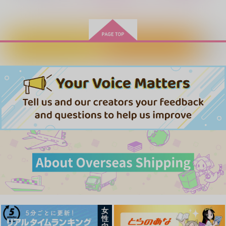
もっと見る！
作品詳細
作品詳細
作品詳細
カートに入れる
ワンクリック購入
終生トレカホルダー
終生トレカホルダー
終生トレカホルダー
(白)11番
(赤)11番
(赤)10番
小鳥遊び
小鳥遊び
小鳥遊び
1,210
1,210
1,210
円
円
専売
専売
円
専売
（税込）
（税込）
（税込）
スラムダンク
スラムダンク
スラムダンク
流川楓×桜木花道
流川楓×桜木花道
流川楓×桜木花道
サンプル
サンプル
サンプル
２７×１５
★は１つだけ
彼と彼の事情
カート
カート
カート
おいしい野草
SWING MUSHROOM
蝶よ花よ
472
880
472
円
円
円
（税込）
（税込）
（税込）
流川楓×桜木花道
流川楓×桜木花道
流川楓×桜木花道
サンプル
サンプル
サンプル
作品詳細
作品詳細
作品詳細