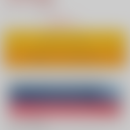
12
通販ポイント：
pt獲得
？
△
：在庫残りわずか
カートに入れる
ワンクリックで今すぐ買う
Overseas customers can also purchase from here
Purchase on ZenMarket
Ship internationally via RAKUFUN
What is ZenMarket
?
What is RAKUFUN
?