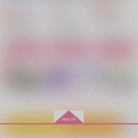
100日後に結婚するラ
それでも君が笑うなら
ABCを教えてくださ
が
onekill
ンドト フルスロット
い！
ソロジー企画本部
787
non x 3
円
専売
（税込）
ル
770
青春シロウト
む印
円
2,357
（税込）
円
専売
472
マッシュル-MASHLE-
（税込）
円
（税込）
マッシュル-MASHLE-
820
1,100
円
ランス×マッシュ
円
マッシュル-MASHLE-
（税込）
（税込）
レイン×マッシュ
ランス×マッシュ
ランス×マッシュ
ランス×ドット
マッシュ×レイン
サンプル
サンプル
サンプル
サンプル
サンプル
サンプル
カート
カート
カート
作品詳細
作品詳細
作品詳細
もっと見る！
カートに入れる
ワンクリック購入
重力にキス、拳に花束
意地悪な彼氏と煽りの
眷恋とベイビーブルー
きら、星の如く
カスタードクリームよ
Sweet Dreams
天才