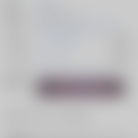
発行日
2024/05/04
種別/サイズ
同人誌 - 漫画/ Ｂ５ 76p
初出イベント
2024/05/04 SUPER COMIC CITY 31 -day1-
ジャンル/
マッシュル-MASHLE-
入荷アラート
サブジャンル
カップリング
ランス×マッシュ
入荷アラート
メインキャラ
マッシュ・バーンデッド
ランス・クラウン
関連特集
#
#
#
断面図
中出し
ラブラブ・和姦