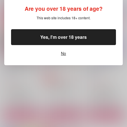
Are you over 18 years of age?
重力にキス、拳に花束
下心はないなんて建前
Melting Magic
に決まっているだろう
onekill
めたりかな
This web site includes 18+ content.
が
onekill
1,144
897
円
円
（税込）
（税込）
770
円
（税込）
ランス×マッシュ
レイン×マッシュ
ランス×マッシュ
Yes, I'm over 18 years
サンプル
サンプル
サンプル
No
作品詳細
作品詳細
作品詳細
下心はないなんて建前
重力にキス、拳に花束
意地悪な彼氏と煽りの
に決まっているだろう
天才
onekill
が
onekill
onekill
1,144
円
専売
（税込）
770
1,375
円
円
（税込）
（税込）
マッシュル-MASHLE-
マッシュル-MASHLE-
マッシュル-MASHLE-
ランス×マッシュ
ランス×マッシュ
ランス×マッシュ
サンプル
サンプル
サンプル
カート
カート
カート