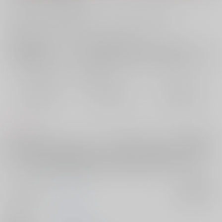
お支払い金額：
1,415円
+
送料+サービス料・手数料
?
お支払時期についてはこちらをご覧ください
?
店舗在庫
欲しいものリストに追加
おまとめ目安と発送目安
?
毎度便
定期便（週1)
定期便（月2)
2026/08/08から
2026/08/12から
2026/08/20から
5日以内に発送
10日以内に発送
14日以内に発送
コメント
2年生に進級したランスとマッシュ。神覚者となったランスが1週間の出
張になり会えない日々を過ごすマッシュ。久々に再開し、朝まで体を重
ねる。（耳責め、乳首責め、正常位、対面座位、後背位、立ちバック、
寝バック。結腸責め、断面図があるので苦手な方はご注意ください）
サークル名
onekill
入荷アラート
作家
リリ