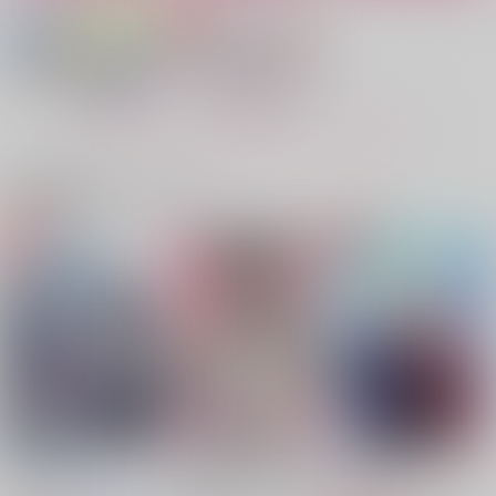
恋の花束
Bittersweet Roomma
星月夜のツンデレラ
te
ランマシュ花言葉アン
雨虹
ぴあにっしも
ソロジー企画本部
787
円
（税込）
715
円
2,357
（税込）
円
ランス×マッシュ
（税込）
フィン×マッシュ
ランス×マッシュ
もっと見る！
サンプル
サンプル
サンプル
関連商品(カップリング)
作品詳細
作品詳細
作品詳細
眷恋とベイビーブルー
ランスくんと僕のいろ
んなおはなし
onekill
onekill
1,888
円
（税込）
2,987
円
専売
（税込）
マッシュル-MASHLE-
マッシュル-MASHLE-
ランス×マッシュ
ランス×マッシュ
サンプル
サンプル
カート
カート
恋の花束
下心はないなんて建前
星月夜のツンデレラ
に決まっているだろう
ランマシュ花言葉アン
雨虹