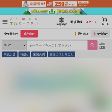
新規登録
ログイン
Language
カート
全年齢向け
成年向け
男性向け
女性向け
詳細
検索
灰色と赤
特級α
鬼滅の刃
薬屋のひとりごと
とらのあな通販
同人誌
onekill
消灯後の待ち合わせ