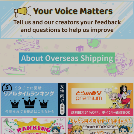
り甘いもの
onekill
onekill
下町工房
むぎちょこ畑
onekill
めたりかな
1,144
1,888
660
944
円
専売
円
円
（税込）
円
（税込）
（税込）
（税込）
1,375
739
円
円
（税込）
（税込）
マッシュル-MASHLE-
マッシュル-MASHLE-
レイン×マッシュ
フロイド×リドル
マッシュル-MASHLE-
レイン×マッシュ
ランス×マッシュ
ランス×マッシュ
ランス×マッシュ
サンプル
サンプル
サンプル
サンプル
サンプル
サンプル
作品詳細
作品詳細
作品詳細
カート
カート
カート
催眠姦
今夜純愛
抱かれる。
ランスくんと僕のいろ
COME
はっぴ～マインド
ナナイロ