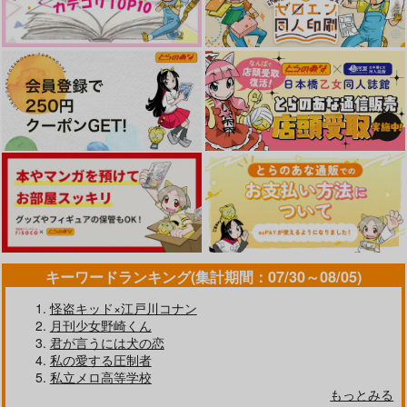
んなおはなし
1,100
2,515
1,572
円
円
円
onekill
（税込）
（税込）
（税込）
ゲゲ郎×水木
刀剣男士×女審神者
ゲゲ郎×水木
2,987
円
専売
（税込）
マッシュル-MASHLE-
サンプル
サンプル
サンプル
ランス×マッシュ
作品詳細
作品詳細
作品詳細
サンプル
カート
キーワードランキング(集計期間：07/30～08/05)
怪盗キッド×江戸川コナン
月刊少女野崎くん
君が言うには犬の恋
地獄に落ちる
快楽地獄へようこそ
私の愛する圧制者
ナナイロ
ハッピーショップ
私立メロ高等学校
758
787
もっとみる
円
円
（税込）
（税込）