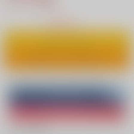
12
通販ポイント：
pt獲得
？
△
：在庫残りわずか
カートに入れる
ワンクリックで今すぐ買う
Overseas customers can also purchase from here
Purchase on ZenMarket
Ship internationally via RAKUFUN
What is ZenMarket
?
What is RAKUFUN
?