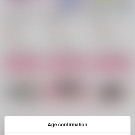
ランスくんと僕のいろ
意地悪な彼氏と煽りの
眷恋とベイビーブルー
んなおはなし
天才
onekill
onekill
onekill
1,888
円
（税込）
2,987
1,375
円
円
（税込）
（税込）
ランス×マッシュ
ランス×マッシュ
ランス×マッシュ
サンプル
サンプル
サンプル
作品詳細
作品詳細
作品詳細
もっと見る！
Age confirmation
関連商品(サークル)