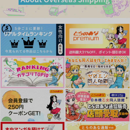
場地圭介×羽宮一虎
場地圭介×羽宮一虎
1,257
円
（税込）
羽宮一虎×松野千冬
サンプル
サンプル
サンプル
作品詳細
作品詳細
作品詳細
A Time to Love you
願いを叶えて
ばぶ！ばぶ！ばぶ！～
とーまんにばぶがやっ
714号室
Gottani
てきた！？～
TSUBUKKO
787
860
円
円
（税込）
（税込）