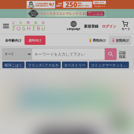
新規登録
ログイン
Language
カート
全年齢向け
成年向け
男性向け
女性向け
詳細
検索
桜河こはく
フリンズ×ファルカ
タペストリー
コミックマーケット…
とらのあな通販
同人誌
ルリボシ堂
虎と黒猫