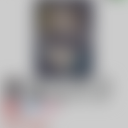
専売
全年齢
女性向け
虎と黒猫
308円（税込）