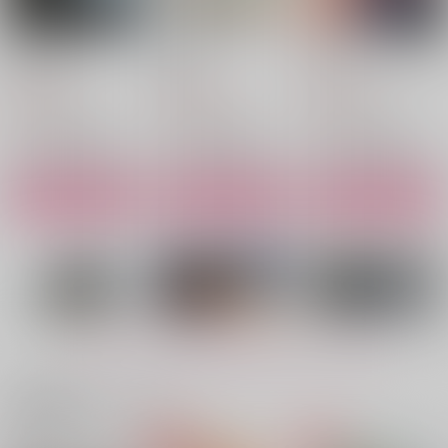
キャンプ行こ
1/365(+1)
スカートとジェラシー
睡眠大事
懺悔場
UshiMof
787
1,415
944
円
円
円
（税込）
（税込）
（税込）
羽宮一虎×松野千冬
松野千冬×羽宮一虎
羽宮一虎×松野千冬
サンプル
サンプル
サンプル
作品詳細
作品詳細
作品詳細
もっと見る！
関連商品(カップリング)