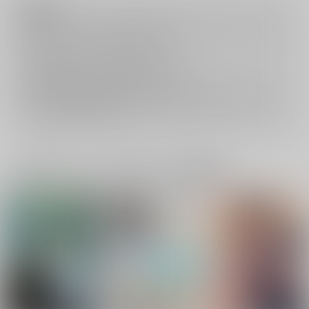
注意事項
キャンセルについては
こちら
をご覧下さい。
返品については
こちら
をご覧下さい。
おまとめ配送については
こちら
をご覧下さい。
再販投票については
こちら
をご覧下さい。
イベント応募券付商品などをご購入の際は毎度便をご利用ください。
詳細は
こちら
をご覧ください。
一緒に買われている同人作品または類似商品