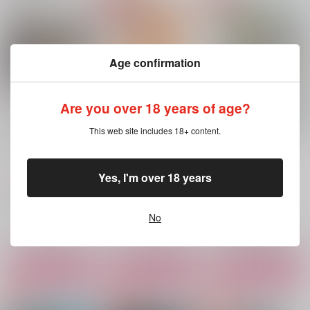
咲き誇れブルースター
とらの涙
知らないままでいて
帰り道ジェット
帰り道ジェット
はらぺこ。
2,357
1,415
472
円
円
円
（税込）
（税込）
（税込）
Age confirmation
松野千冬×羽宮一虎
松野千冬×羽宮一虎
羽宮一虎×松野千冬
サンプル
サンプル
サンプル
Are you over 18 years of age?
作品詳細
作品詳細
作品詳細
This web site includes 18+ content.
A Time to Love you
スイートホーム
あの日の傷痕に誓いの
キスを
714号室
ろーる。
いおり庵
Yes, I'm over 18 years
787
472
円
円
専売
（税込）
（税込）
1,415
円
専売
（税込）
東京卍リベンジャーズ
東京卍リベンジャーズ
東京卍リベンジャーズ
羽宮一虎×松野千冬
羽宮一虎×松野千冬
No
羽宮一虎×松野千冬
サンプル
サンプル
サンプル
カート
カート
カート
Glimpse of Us
スイートホーム
あの日の傷痕に誓いの