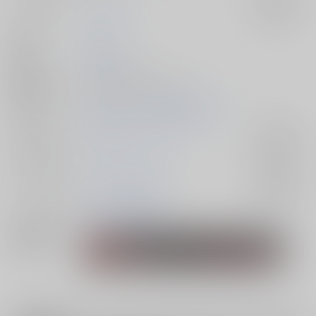
サークル名
ルリボシ堂
入荷アラート
作家
鱈熊
発行日
2024/03/31
種別/サイズ
同人誌 - 漫画/ Ｂ６ 16p
初出イベント
2024/03/31 TOKYO罹破維武 20
ジャンル/
東京卍リベンジャーズ
入荷アラート
サブジャンル
カップリング
羽宮一虎×松野千冬
入荷アラート
メインキャラ
羽宮一虎
松野千冬
関連特集