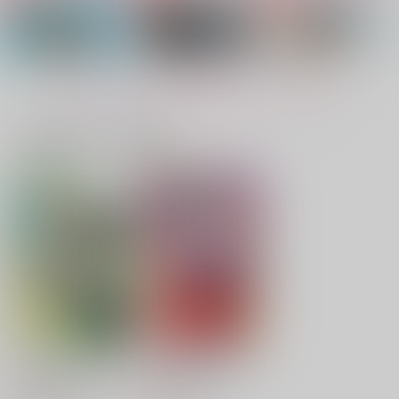
キスを
FILLIP
ろーる。
いおり庵
715
472
円
円
（税込）
（税込）
1,415
円
（税込）
松野千冬×羽宮一虎
羽宮一虎×松野千冬
羽宮一虎×松野千冬
もっと見る！
サンプル
サンプル
サンプル
作品詳細
作品詳細
作品詳細
一緒に買われている商品
VERSE×VERSE×VE
知らないままでいて
未来を紡ぐマリアージ
RSE
ュ とらふゆ結婚アン
はらぺこ。
ソロジー
とらふゆバース製作委
あま酒幼女
472
円
専売
（税込）
員会
Green Mica
最
2,200
円
専売
（税込）
東京卍リベンジャーズ
後の手段
UshiMof
東京卍リベンジャーズ
羽宮一虎×松野千冬
1,257
円
専売
（税込）
羽宮一虎×松野千冬
東京卍リベンジャーズ
羽宮一虎×松野千冬
サンプル
サンプル
サンプル
くまクマ熊ベアー外伝
百花宮のお掃除係 9
TOP SECRET
アンコールはいらない
ALL IDOL TORA
～ユナのよりみち手帖
カート
カート
カート
KADOKAWA
～ 5
camellia
CHIBORI
ONESTAR
主婦と生活社