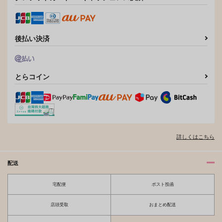
松野千冬×花垣武道
サンプル
サンプル
後払い決済
作品詳細
作品詳細
とらコイン
詳しくはこちら
配送
宅配便
ポスト投函
店頭受取
おまとめ配送