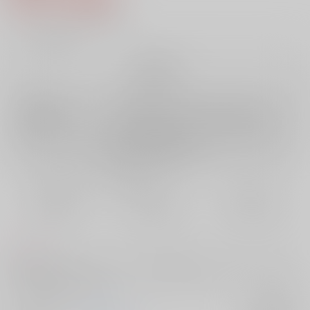
2
通販ポイント：
pt獲得
？
╳
：在庫なし
再販希望
店舗在庫
欲しいものリストに追加
再入荷を通知する
おまとめ目安と発送目安
?
毎度便
定期便（週1)
定期便（月2)
未定から
未定から
未定から
5日以内に発送
10日以内に発送
14日以内に発送
コメント
22巻軸、付き合っている一虎と千冬が始終軽口を叩き合いながらも仲良
く(？)過ごす1日の話です。