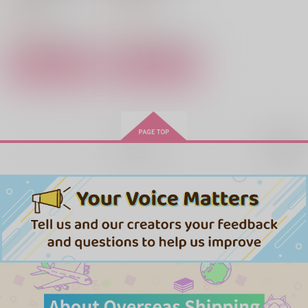
924
円
（税込）
999
993
660
825
円
円
円
（税込）
（税込）
（税込）
円
（税込）
羽宮一虎×松野千冬
羽宮一虎×場地圭介
羽宮一虎×場地圭介
サンプル
サンプル
サンプル
サンプル
サンプル
作品詳細
作品詳細
作品詳細
作品詳細
作品詳細
再販希望
スカートとジェラシー
UshiMof
944
円
専売
（税込）
東京卍リベンジャーズ
羽宮一虎×松野千冬
サンプル
ダチだからいいだろ？
不交換日記
VERSE×VERSE×VE
RSE
しましまもよう
黄色いblues
カート
とらふゆバース製作委
629
1,887
円
円
（税込）
（税込）
員会