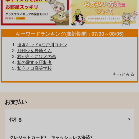
787
円
（税込）
羽宮一虎×松野千冬
場地圭介×松野千冬
松野千冬×花垣武道
サンプル
サンプル
サンプル
作品詳細
作品詳細
作品詳細
キーワードランキング(集計期間：07/30～08/05)
怪盗キッド×江戸川コナン
月刊少女野崎くん
君が言うには犬の恋
私の愛する圧制者
私立メロ高等学校
もっとみる
お支払い
Sunday＆Sundae
エンドロールで終わり
代引き
じゃない
森くり堂
パンタグラフ
787
円
（税込）
629
クレジットカード
キャッシュレス決済
円
（税込）
場地圭介×松野千冬