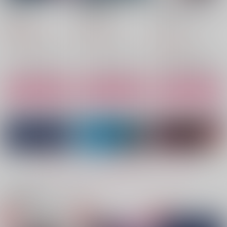
宝石の雨３
REDBUBBLE
Pieces of Fetish(カー
ドなし)
trabajo
trabajo
リフレクション
1,396
787
円
円
（税込）
（税込）
944
円
（税込）
枢木スザク×ルルーシュ
枢木スザク×ルルーシュ
枢木スザク×ルルーシュ
サンプル
サンプル
サンプル
作品詳細
作品詳細
作品詳細
もっと見る！
関連商品(カップリング)
ブルーモーメント
摘心
Quad