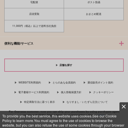
宅配便
ポスト投函
店頭受取
おまとめ配送
11,000円（税込）以上で送料当社負担
便利な機能/サービス
店舗を探す
WEBSITE利用規約
とらのあな会員規約
通信販売ポイント規約
電子書籍サービス利用規約
個人情報保護方針
クッキーポリシー
特定商取引法に基づく表示
なりすまし・いたずら注文について
For Overseas customer, now you can ship your purchases by using purchases agent
services “AOCS”! Click {more…} for more information …
more
To provide you the best service, this website uses cookies.See our Cookie
Policy to learn more.You must agree to the use of cookies to browse the
website, but you can also refuse the use of some cookies through your browser