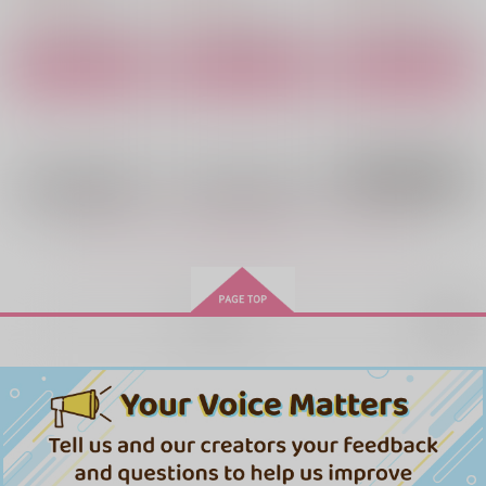
円
円
缶バッジコレクショ
（税込）
（税込）
枢木スザク×ルルーシュ
ン BOX
枢木スザク×ルルーシュ
枢木スザク×ルルーシュ
サンプル
サンプル
サンプル
サンプル
サンプル
サンプル
作品詳細
作品詳細
作品詳細
作品詳細
作品詳細
作品詳細
白き死神の物憂い
おやすみ、ルルーシュ
もっと見る！
ふみかげ。
milli
1,144
990
円
円
専売
（税込）
（税込）
コードギアス
コードギアス
枢木スザク×ルルーシュ
枢木スザク×ルルーシュ
再販希望
サンプル
サンプル
スレッドエッジ コー
スレッドエッジ コー
スレッドエッジ コー
ドギアス 反逆のルル
ドギアス 反逆のルル
ドギアス 反逆のルル
カート
カート
my friend.
宝石の雨2
Sweet Recollections
ーシュ メモリアルピ
ーシュ メモリアルピ
ーシュ メモリアルピ
5,445
5,500
8,690
円
円
円
3
（税込）
（税込）
クチャーズ アクキー
クチャーズ 額縁マグ
（税込）
クチャーズ フォンタ
Blanc de Noir
trabajo
カードコレクショ
ネットコレクショ
ブコレクション BOX
ふみかげ。
592
1,084
ン BOX
ン BOX
サンプル
サンプル
サンプル
円
円
（税込）
（税込）
2,499
円
（税込）
枢木スザク×ルルーシュ
枢木スザク×ルルーシュ