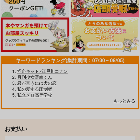
サンプル
サンプル
サンプル
作品詳細
作品詳細
作品詳細
キーワードランキング(集計期間：07/30～08/05)
怪盗キッド×江戸川コナン
月刊少女野崎くん
君が言うには犬の恋
私の愛する圧制者
私立メロ高等学校
もっとみる
とある二人と名作映画
とにかくおとなしくし
ていてくれ！！
全力ハイル
ひなたぼこ
550
円
（税込）
550
円
（税込）
枢木スザク×ルルーシュ
お支払い
枢木スザク×ジュリアス