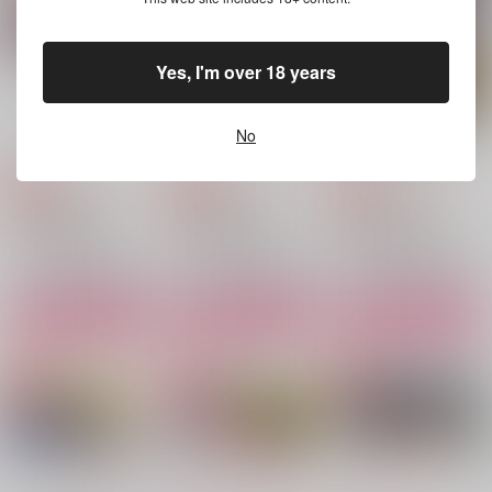
ウルフウッド×ヴァッシュ
ヴァッシュ×ウルフウッド
ヴァッシュ×ウルフウッド
サンプル
サンプル
サンプル
Yes, I'm over 18 years
作品詳細
作品詳細
作品詳細
さくなこのログ本
あけてびっくりXXX
俺が髪を伸ばす理由
No
fennel
fennel
fennel
629
629
1,572
円
円
専売
専売
円
専売
（税込）
（税込）
（税込）
落第忍者乱太郎
落第忍者乱太郎
落第忍者乱太郎
桜木清右衛門×若王寺勘兵衛
食満留三郎×潮江文次郎
食満留三郎×潮江文次郎
サンプル
サンプル
サンプル
カート
カート
カート
天使に手を伸ばす
友達ってなんだっ
まつりごと
け！？
meltdown
fennel
灯台守
1,100
629
円
円
（税込）
（税込）
715
円
（税込）
ウルフウッド×ヴァッシュ
山の神（触手）×錫高野与四郎
ヴァッシュ×ウルフウッド
もっと見る！