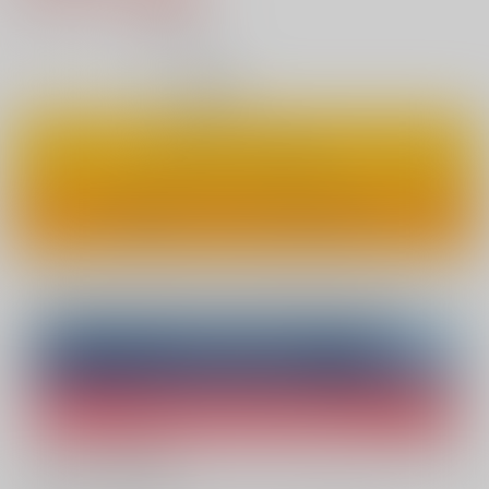
42
通販ポイント：
pt獲得
？
◯
：在庫あり
カートに入れる
ワンクリックで今すぐ買う
Overseas customers can also purchase from here
Purchase on ZenMarket
Ship internationally via RAKUFUN
What is ZenMarket
?
What is RAKUFUN
?