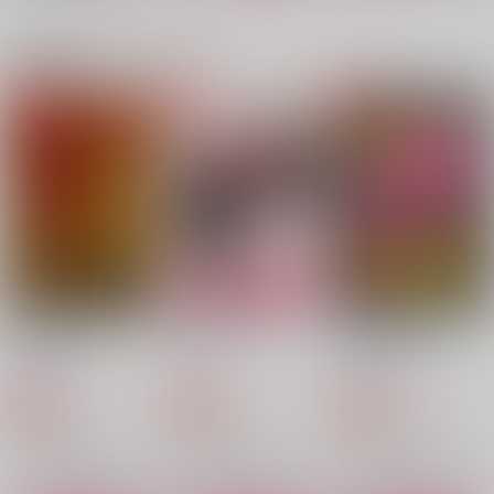
サンプル
サンプル
サンプル
関連商品(カップリング)
作品詳細
作品詳細
作品詳細
さくなこはじめ
なんでおまえが上なん
全部助平十八禁ニッチ
だ!?
な性癖の詰合せ留文本
fennel
fennel
fennel
629
円
専売
（税込）
944
787
円
専売
円
専売
（税込）
（税込）
落第忍者乱太郎
落第忍者乱太郎
落第忍者乱太郎
桜木清右衛門×若王寺勘兵衛
桜木清右衛門×若王寺勘兵衛
食満留三郎×潮江文次郎
サンプル
サンプル
サンプル
カート
カート
カート
Not Yet.【ノベルティ
友達ってなんだっ
VW One-
しおり付】
け！？
Man Sinphony
ディア・ナイトメア
Not Yet.【ノベルティ
羽搏きの力学 4
Y-MONDS.
灯台守
痔・END
しおり付】
もちぺい
眼精疲労
597
715
1,320
Y-MONDS.
円
円
専売
専売
円
専売
（税込）
（税込）
（税込）
1,257
858
円
円
（税込）
（税込）
TRIGUN
TRIGUN
597
TRIGUN
円
（税込）
ウルフウッド×ヴァッシュ
ウルフウッド×ヴァッシュ
ヴァッシュ×ウルフウッド
ヴァッシュ×ウルフウッド
ヴァッシュ×ウルフウッド
ヴァッシュ×ウルフウッド
サンプル
サンプル
サンプル