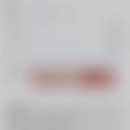
発行日
2024/03/17
種別/サイズ
同人誌 - 漫画/ Ａ５ 288p
ジャンル/
TRIGUN
入荷アラート
サブジャンル
カップリング
ヴァッシュ×ウルフウッド
入荷アラート
メインキャラ
ヴァッシュ・ザ・スタンピード
ニコラス・D・ウルフ
ウッド
関連特集
注意事項
キャンセルについては
こちら
をご覧下さい。
返品については
こちら
をご覧下さい。