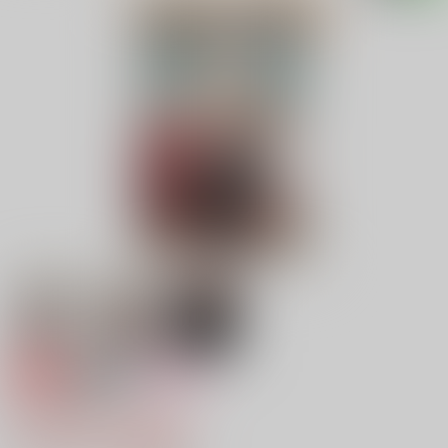
専売
18禁
女性向け
VoW to do！
4,715円（税込）