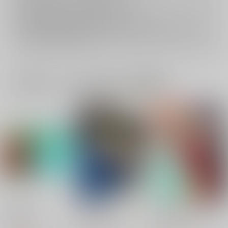
おまとめ配送については
こちら
をご覧下さい。
再販投票については
こちら
をご覧下さい。
イベント応募券付商品などをご購入の際は毎度便をご利用ください。
詳細は
こちら
をご覧ください。
一緒に買われている同人作品または類似商品
TOY PANI
On your mark
RELAXING TIME！
fennel
Tricot
米印