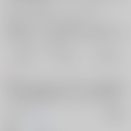
お支払い金額：
4,715円
+
送料+サービス料・手数料
?
お支払時期についてはこちらをご覧ください
?
店舗在庫
欲しいものリストに追加
おまとめ目安と発送目安
?
毎度便
定期便（週1)
定期便（月2)
2026/08/09から
2026/08/12から
2026/08/20から
5日以内に発送
10日以内に発送
14日以内に発送
コメント
思わず手に取りたくなるニューヨーク誌のようなシンプルでスタイリッ
シュなデザインと、事後のような2人のしっとりとした雰囲気が台牧台葬
それぞれの特徴をみせる珠玉のイラストのマリアージュ。豪華20名＋ゲ
ストによる台牧台葬のR18作品は、2冊セットでの販売になります。
サークル名
fennel
入荷アラート
作家
チタ