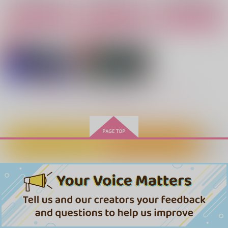
サンプル
サンプル
サンプル
カート
カート
カート
作品詳細
作品詳細
作品詳細
みるくのおしごと、た
擬似家族本
まつりごと
まごのおしごと
fennel
fennel
fennel
629
629
円
専売
円
専売
（税込）
（税込）
1,415
円
専売
（税込）
落第忍者乱太郎
落第忍者乱太郎
もっと見る！
落第忍者乱太郎
潮江文次郎
立花仙蔵
山の神（触手）×錫高野与四郎
食満留三郎×潮江文次郎
タソガレドキ忍軍
サンプル
サンプル
サンプル
カートに入れる
ワンクリック購入
カート
カート
カート
VOLATILE
RE still,you
SOUTAI再録集
羽搏きの力学 2
Quick Fix
Y-MONDS.
はぴねぇす
meltdown
眼精疲労
ダン５
1,257
944
円
円
専売
専売
2,200
858
（税込）
（税込）
707
円
円
円
（税込）
（税込）
（税込）
TRIGUN
TRIGUN
ウルフウッド×ヴァッシュ
ウルフウッド×ヴァッシュ
ウルフウッド×ヴァッシュ
ヴァッシュ×ウルフウッド
ヴァッシュ×ウルフウッド
サンプル
サンプル
サンプル
サンプル
サンプル