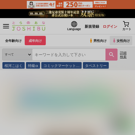
新規登録
ログイン
Language
カート
全年齢向け
成年向け
男性向け
女性向け
詳細
検索
桜河こはく
特級α
コミックマーケット…
タペストリー
とらのあな通販
同人誌
fennel
VoW to do！