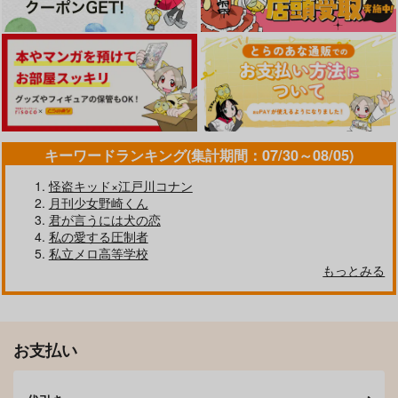
TOY PANI
fennel
1,100
円
専売
（税込）
キーワードランキング(集計期間：07/30～08/05)
TRIGUN
怪盗キッド×江戸川コナン
ヴァッシュ×ウルフウッド
月刊少女野崎くん
サンプル
君が言うには犬の恋
ぽめぎやくん
one or same
私の愛する圧制者
カート
meltdown
もちぺい
私立メロ高等学校
もっとみる
1,257
629
円
円
（税込）
（税込）
ウルフウッド×ヴァッシュ
ウルフウッド＋イングウェイ×ヴァッシュ
サンプル
サンプル
お支払い
作品詳細
作品詳細