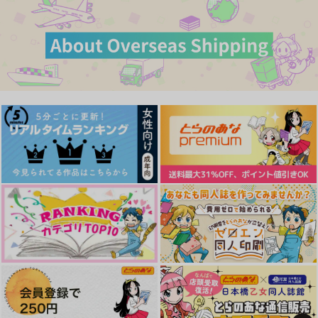
作品詳細
作品詳細
作品詳細
カート
カート
透明な藤
雑伊がえっちなことし
今日は雨だから
かしてないweb再録
fennel
fennel
fennel
1,100
944
円
専売
円
専売
（税込）
（税込）
472
円
専売
（税込）
落第忍者乱太郎
落第忍者乱太郎
落第忍者乱太郎
雑渡昆奈門×善法寺伊作
食満留三郎×潮江文次郎
雑渡昆奈門×善法寺伊作
サンプル
サンプル
サンプル
COVET
かっこいいのををどう
お帰りなさいませ、ご
にかして
主人様！
カート
カート
カート
こまごめぴぺっと。
meltdown
メイドカフェNL
472
円
（税込）
629
3,615
円
円
（税込）
（税込）
ウルフウッド×ヴァッシュ
ウルフウッド×ヴァッシュ
ウルフウッド×ヴァッシュ
サンプル
サンプル
サンプル
作品詳細
作品詳細
作品詳細