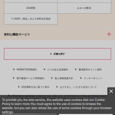
店頭受取
おまとめ配送
11,000円（税込）以上で送料当社負担
便利な機能/サービス
店舗を探す
WEBSITE利用規約
とらのあな会員規約
通信販売ポイント規約
電子書籍サービス利用規約
個人情報保護方針
クッキーポリシー
特定商取引法に基づく表示
なりすまし・いたずら注文について
For Overseas customer, now you can ship your purchases by using purchases agent
services “AOCS”! Click {more…} for more information …
more
To provide you the best service, this website uses cookies.See our Cookie
Policy to learn more.You must agree to the use of cookies to browse the
website, but you can also refuse the use of some cookies through your browser
settings.
c TORANOANA Inc, All Rights Reserved.