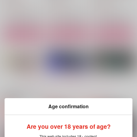
1,100
110
473
円
円
円
（税込）
（税込）
（税込）
ヴァッシュ×ウルフウッド
ヴァッシュ×ウルフウッド
ウルフウッド×ヴァッシュ
サンプル
サンプル
サンプル
作品詳細
作品詳細
作品詳細
もっと見る！
関連商品(サークル)
Age confirmation
Candy Cigarette
VOLATILE
RE still,you
米印
Y-MONDS.
はぴねぇす
Are you over 18 years of age?
1,100
1,257
944
円
円
円
（税込）
（税込）
（税込）
This web site includes 18+ content.