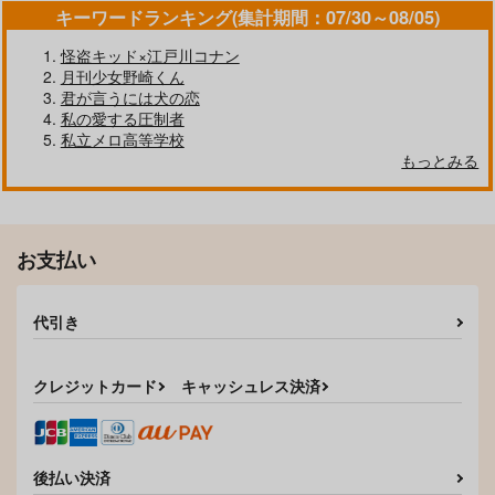
キーワードランキング(集計期間：07/30～08/05)
怪盗キッド×江戸川コナン
月刊少女野崎くん
三池実装十周年お祝い
Lover in the dark
春に沈むチューリップ
典ソハアンソロジー
君が言うには犬の恋
mee
お花畑で彩を探して
私の愛する圧制者
弥生ノ友引
1,100
1,100
円
私立メロ高等学校
円
（税込）
（税込）
2,573
円
（税込）
もっとみる
HiMERU×桜河こはく
大神万理×二階堂大和
大典太光世×ソハヤノツルキ
サンプル
サンプル
サンプル
お支払い
作品詳細
作品詳細
作品詳細
代引き
クレジットカード
キャッシュレス決済
後払い決済