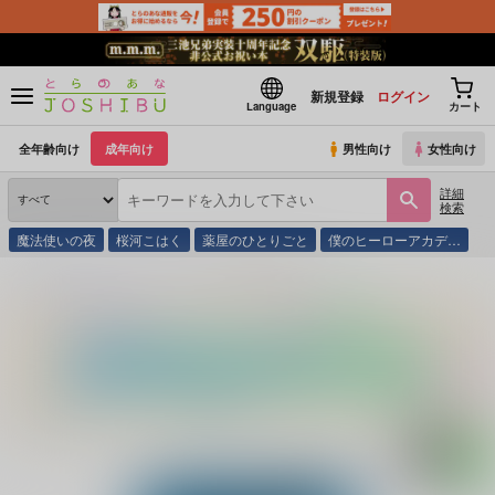
新規登録
ログイン
Language
カート
全年齢向け
成年向け
男性向け
女性向け
詳細
検索
魔法使いの夜
桜河こはく
薬屋のひとりごと
僕のヒーローアカデ…
とらのあな通販
同人誌
天つ宙
Before the flight