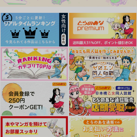
いまてをのばすぼくら
せいのふみだれ
ひひとひ
は
らももす
ひのかさ
炭
瀬をはやみ
ドキドキにゃんにゃん
次の曲はにゃんにゃん
787
572
円
円
注意報
（税込）
パンチ
（税込）
吉杜枡店
2,672
円
（税込）
五条悟×夏油傑
五条悟×夏油傑
Hoowa koi
Hoowa koi
2,044
五条悟×夏油傑
円
（税込）
858
726
円
専売
円
専売
（税込）
（税込）
呪術廻戦
サンプル
サンプル
サンプル
呪術廻戦
呪術廻戦
五条悟×夏油傑×五条悟
五条悟×夏油傑
五条悟×夏油傑
作品詳細
作品詳細
作品詳細
サンプル
サンプル
サンプル
カート
カート
カート