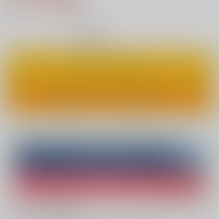
6
通販ポイント：
pt獲得
？
◯
：在庫あり
カートに入れる
ワンクリックで今すぐ買う
Overseas customers can also purchase from here
Purchase on ZenMarket
Ship internationally via RAKUFUN
What is ZenMarket
?
What is RAKUFUN
?