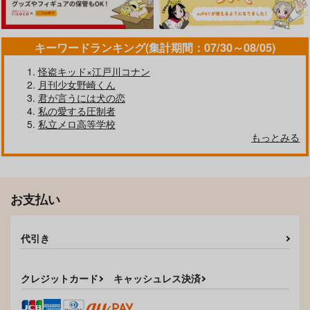
キーワードランキング(集計期間：07/30～08/05)
怪盗キッド×江戸川コナン
月刊少女野崎くん
さみしんぼの目隠しお
スターダム
君が言うには犬の恋
じさん
私の愛する圧制者
かりそめ
私立メロ高等学校
temaki
1,572
円
もっとみる
（税込）
私のシュガくん
787
円
（税込）
五条悟×夏油傑
Hoowa koi
五条悟×夏油傑
759
円
専売
（税込）
サンプル
サンプル
呪術廻戦
お支払い
五条悟×夏油傑
作品詳細
作品詳細
サンプル
代引き
カート
クレジットカード
キャッシュレス決済