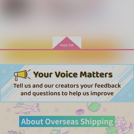
もっと見る！
カートに入れる
ワンクリック購入
きみがとかして
夢現つの白夜
方舟はいらない
最強過剰【再販】
ENIGMA謎愛
シルキィ・ナイトにく
ちづけを
天つ宙
黒糖書房
黒糖書房
自由汁液
自由汁液
翼リセット
582
1,430
1,430
1,100
1,100
円
円
円
（税込）
（税込）
（税込）
円
円
専売
専売
（税込）
（税込）
1,572
円
専売
六平千鉱×漣伯理
五条悟×夏油傑
五条悟×夏油傑
（税込）
呪術廻戦
呪術廻戦
呪術廻戦
五条悟×夏油傑
五条悟×夏油傑
サンプル
サンプル
サンプル
五条悟×夏油傑
作品詳細
作品詳細
作品詳細
サンプル
サンプル
サンプル
カート
カート
カート