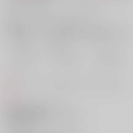
お支払い金額：
724円
+
送料+サービス料・手数料
?
お支払時期についてはこちらをご覧ください
?
店舗在庫
欲しいものリストに追加
おまとめ目安と発送目安
?
毎度便
定期便（週1)
定期便（月2)
2026/08/09から
2026/08/12から
2026/08/20から
5日以内に発送
10日以内に発送
14日以内に発送
コメント
※236話のネタバレを含みます。空港軸でしっぽりお話しする2人の話
商品紹介
サークル【天つ宙】がお贈りする新刊、
[呪術廻戦]五条悟×夏油傑本
『Before the flight』
がとらのあなに登場です☆
空港軸でお届けされる、
しっぽりお話しする2人のお話である本作。