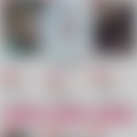
り 2022
宙ぶらり
天つ宙
天つ宙
3,144
857
円
円
専売
専売
（税込）
（税込）
呪術廻戦
呪術廻戦
五条悟×夏油傑
五条悟×夏油傑
サンプル
サンプル
カート
カート
カッコウの巣
逆行した五条悟は全力
Dancing in the rain
でフラグを叩き折る
グルメクラブ
猛禽Lab
why？
VERSUS
いつか解けても
黒糖書房
913
944
欠片
欠片
円
専売
カワイ書房本店
円
専売
（税込）
（税込）
1,430
円
専売
（税込）
呪術廻戦
呪術廻戦
787
787
787
円
円
円
（税込）
（税込）
（税込）
呪術廻戦
五条悟×夏油傑
五条悟×夏油傑
五条悟×夏油傑
五条悟×夏油傑
五条悟×夏油傑
五条悟×夏油傑
サンプル
サンプル
サンプル
サンプル
サンプル
サンプル
作品詳細
作品詳細
作品詳細
カート
カート
カート