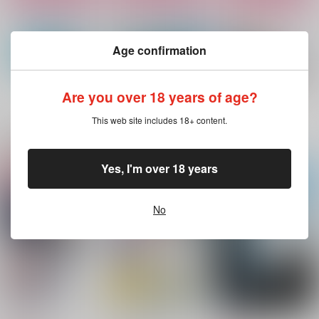
Age confirmation
Are you over 18 years of age?
もっと見る！
This web site includes 18+ content.
関連商品(サークル)
Yes, I'm over 18 years
天つ宙再録集 宙巡
呪いと願いと
アンカー
り 2022
ナノミント
cac
No
天つ宙
660
1,572
円
円
（税込）
（税込）
3,144
円
（税込）
五条悟×夏油傑
五条悟×夏油傑
五条悟×夏油傑
サンプル
サンプル
サンプル
作品詳細
作品詳細
作品詳細
きみがとかして
もっと私を欲しがっ
君の形をしている