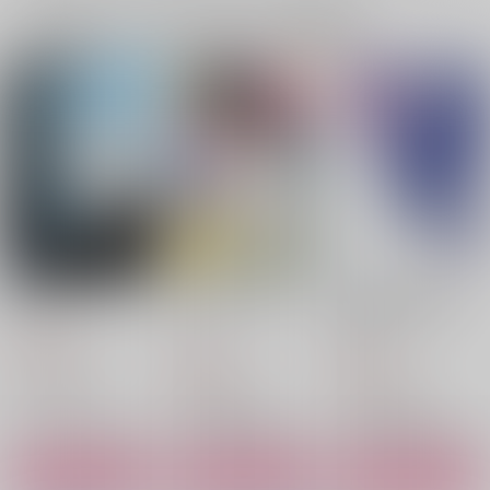
一緒に買われている同人作品または類似商品
君の形をしている
もっと私を欲しがっ
天つ宙WEB再録集
て！！
宙ぶらり
天つ宙
天つ宙
天つ宙
715
円
（税込）
582
857
円
円
（税込）
（税込）
五条悟×夏油傑
五条悟×夏油傑
五条悟×夏油傑
サンプル
サンプル
サンプル
作品詳細
作品詳細
作品詳細