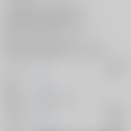
これが僕の妄想じゃないことを祈ると言う様子や
お互いの学生時代の姿を見た夏油と五条の心情、
二人で盛り上がりそうになった際に
七海に他人の目もあることお忘れなくと言われたり、と
見逃せないシーン満載な一冊となっております！
思わず頬が緩んでしまうようなシーンから
微笑ましい二人の心情や興奮必死な絡み合いまで目が離せない
読み応え抜群な本作を是非お手元にてご覧くださいませ♪
サークル名
天つ宙
入荷アラート
作家
宙
発行日
2024/03/17
種別/サイズ
同人誌 - 漫画/ Ｂ５ 28p
ジャンル/
呪術廻戦
入荷アラート
サブジャンル
カップリング
五条悟×夏油傑