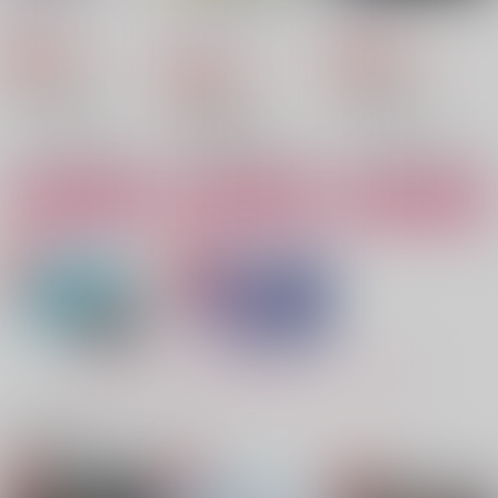
て！！
天つ宙
天つ宙
天つ宙
582
715
円
専売
円
専売
（税込）
（税込）
582
円
専売
（税込）
カグラバチ
呪術廻戦
呪術廻戦
六平千鉱×漣伯理
五条悟×夏油傑
五条悟×夏油傑
サンプル
サンプル
サンプル
カート
カート
カート
ブレス
MHB572RECORD
青春タイムズ
スタジオサマーライ
MHB
702
ド
2,357
1,887
円
円
（税込）
（税込）
1,100
円
五条悟×夏油傑
五条悟×夏油傑
（税込）
もっと見る！
五条悟×夏油傑
サンプル
サンプル
サンプル
関連商品(カップリング)
作品詳細
作品詳細
作品詳細
天つ宙再録集 宙巡
天つ宙WEB再録集