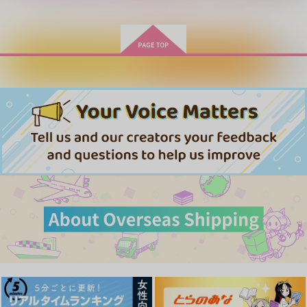
もっと見る！
遊城十代×万丈目準
サンプル
サンプル
サンプル
作品詳細
作品詳細
作品詳細
カートに入れる
ワンクリック購入
【再版】TOY BOX
恋路とは不如意なりけ
Wherever you go
笹木箱再録集
り
笹木箱
笹木箱
笹木箱
1,572
円
専売
（税込）
3,929
1,887
円
円
専売
専売
（税込）
（税込）
遊戯王
遊城十代
遊戯王
ヒプノシスマイク
万丈目準
遊城十代×万丈目準
波羅夷空却×四十物十四
サンプル
サンプル
サンプル
カート
カート
カート
天上の蜃気楼
Memory Turn
メスガキサ●ルくんを
即堕ちで理解らせる本
しろもふ亭
ふもも。
PE
1,100
2,829
円
円
（税込）
（税込）
787
円
（税込）
五条悟×女夢主
遊城十代×万丈目準
夏油傑×五条悟