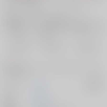
お支払い金額：
2,357円
+
送料+サービス料・手数料
?
お支払時期についてはこちらをご覧ください
?
店舗在庫
欲しいものリストに追加
おまとめ目安と発送目安
?
毎度便
定期便（週1)
定期便（月2)
2026/08/10から
2026/08/12から
2026/08/20から
5日以内に発送
10日以内に発送
14日以内に発送
コメント
万丈目が後天性でふたなりになってしまった明日香（とレイ）に掘られ
る話です 逆転なし
サークル名
笹木箱
入荷アラート
作家
笹木さき
発行日
2023/11/23