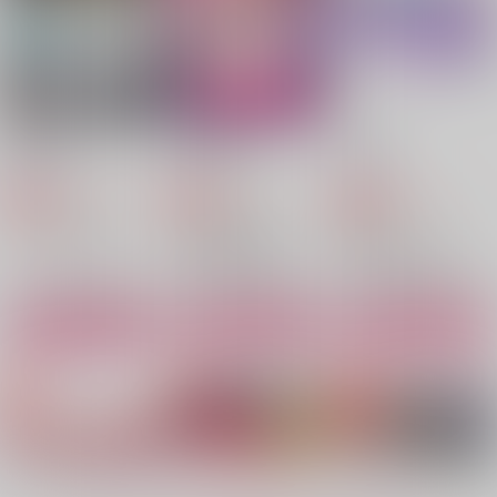
勘解由小路無花果
遊城十代×万丈目準
大崎×有明
サンプル
サンプル
サンプル
作品詳細
作品詳細
作品詳細
堂々巡り
NO WORDS
10-OFF
笹木箱
笹木箱
笹木箱
1,257
787
787
円
円
専売
専売
円
専売
（税込）
（税込）
（税込）
大穢
大崎×有明
ヒプノシスマイク
遊戯王
勘解由小路無花果
遊城十代×万丈目準
サンプル
サンプル
サンプル
カート
カート
カート
恋路とは不如意なりけ
本当にぐちゃぐちゃに
相即不離
り
するかも
虚数勝利
笹木箱
ワンラ鉄工アイラン
2,829
円
（税込）
ド
1,887
円
（税込）
ジャック×不動遊星
1,100
波羅夷空却×四十物十四
円
（税込）