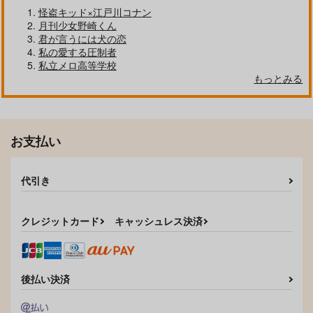
怪盗キッド×江戸川コナン
サンプル
サンプル
サンプル
月刊少女野崎くん
作品詳細
作品詳細
作品詳細
君が言うには犬の恋
私の愛する圧制者
私立メロ高等学校
もっとみる
お支払い
代引き
クレジットカード
キャッシュレス決済
きつねと恋人のやさし
い夜
オーシャンウェイブ
ス
後払い決済
550
円
（税込）
女監督生×フェロー