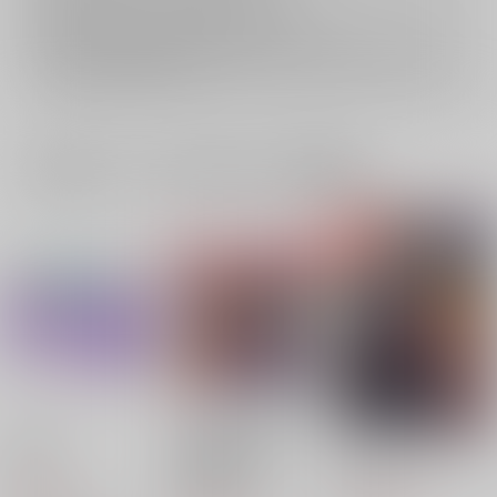
再販投票については
こちら
をご覧下さい。
イベント応募券付商品などをご購入の際は毎度便をご利用ください。
詳細は
こちら
をご覧ください。
一緒に買われている同人作品または類似商品
10-OFF
【再版】TOY BOX
Wherever you go
笹木箱再録集
笹木箱
笹木箱
笹木箱