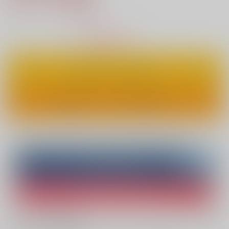
21
通販ポイント：
pt獲得
？
△
：在庫残りわずか
カートに入れる
ワンクリックで今すぐ買う
Overseas customers can also purchase from here
Purchase on ZenMarket
Ship internationally via RAKUFUN
What is ZenMarket
?
What is RAKUFUN
?