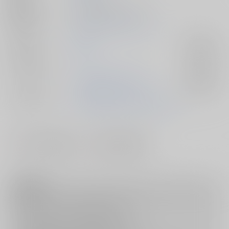
種別/サイズ
同人誌 - 漫画/ Ｂ５ 116p
初出イベント
2023/11/23 俺のターン16
ジャンル/
遊戯王
入荷アラート
サブジャンル
カップリング
天上院明日香×万丈目準
入荷アラート
メインキャラ
天上院明日香
万丈目準
早乙女レイ
#
#
ふたなり・両性具有
女攻め・女性優位
注意事項
キャンセルについては
こちら
をご覧下さい。
返品については
こちら
をご覧下さい。
おまとめ配送については
こちら
をご覧下さい。