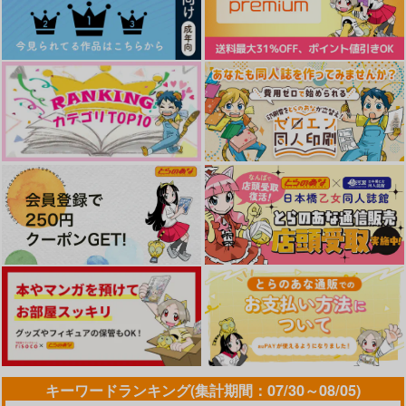
サンプル
サンプル
サンプル
作品詳細
作品詳細
作品詳細
どさも行がねで一緒に
女の子たちのお人形さ
ナナミシキセイショウ
いで
ん
ネンイクセイプログラ
ム
ご近所スーパー
満足する同盟
NAM
605
787
787
円
円
円
（税込）
（税込）
（税込）
キーワードランキング(集計期間：07/30～08/05)
スグリ×アオイ
蛍×放浪者
フランソワ×七海龍水