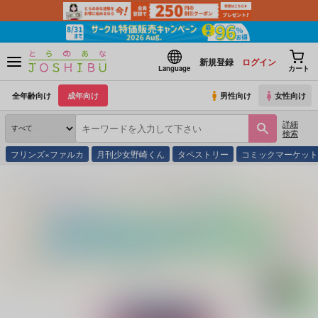
新規登録
ログイン
Language
カート
全年齢向け
成年向け
男性向け
女性向け
詳細
検索
フリンズ×ファルカ
月刊少女野崎くん
タペストリー
コミックマーケッ
とらのあな通販
同人誌
笹木箱
明日から即堕ちサレンダー