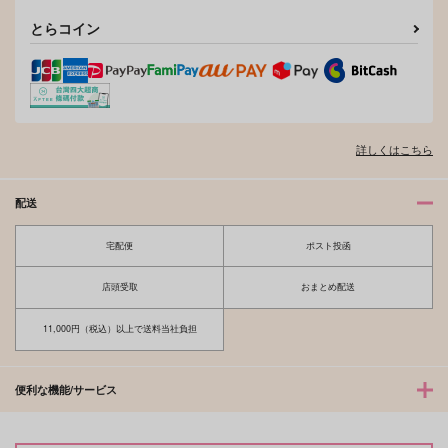
サンプル
とらコイン
作品詳細
詳しくはこちら
配送
宅配便
ポスト投函
店頭受取
おまとめ配送
11,000円（税込）以上で送料当社負担
便利な機能/サービス