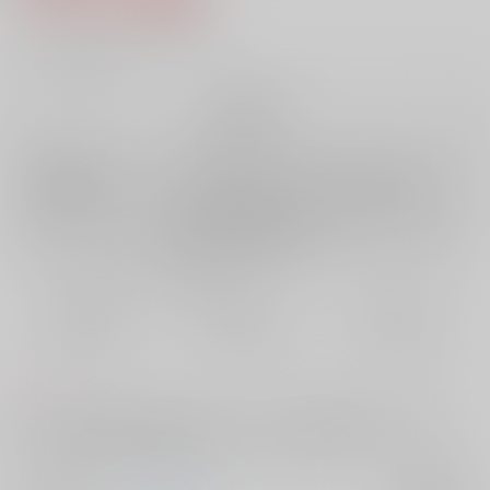
10
通販ポイント：
pt獲得
？
╳
：在庫なし
再販希望
店舗在庫
欲しいものリストに追加
再入荷を通知する
おまとめ目安と発送目安
?
毎度便
定期便（週1)
定期便（月2)
未定から
未定から
未定から
5日以内に発送
10日以内に発送
14日以内に発送
コメント
お笑いに全力な祓本五夏の出会いから祓ったれ本舗結成と恋の自覚、そ
して二人が恋人になるまでの話。ハッピーエンドです。