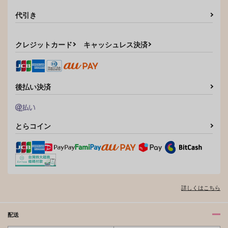
君の形をしている
朝焼けの先へつれてゆ
くから
天つ宙
代引き
日日夜夜
715
円
（税込）
1,729
円
（税込）
五条悟×夏油傑
クレジットカード
キャッシュレス決済
五条悟×夏油傑
サンプル
サンプル
作品詳細
作品詳細
後払い決済
とらコイン
詳しくはこちら
配送