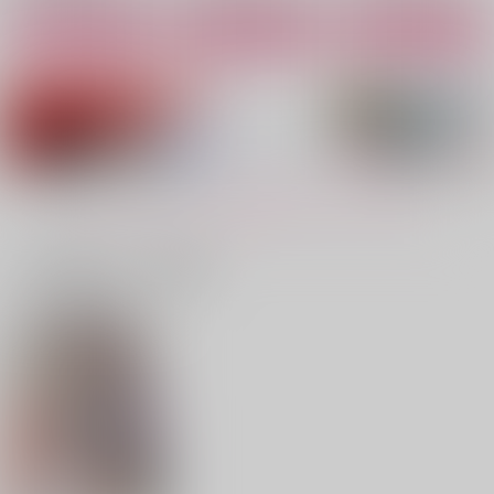
カート
カート
カート
VERSUS
MHB572RECORD
GOGE COLOR RECO
RD
欠片
MHB
昼寝坊。
787
2,357
円
円
（税込）
（税込）
1,572
円
（税込）
五条悟×夏油傑
五条悟×夏油傑
もっと見る！
五条悟×夏油傑
サンプル
サンプル
サンプル
一緒に買われている商品
作品詳細
作品詳細
作品詳細
【オマケ付き】100日
シルキィ・ナイトにく
瀬をはやみ
後に解散するハラホン
ちづけを
吉杜枡店
（新ジャ画3）
新ジャガ
翼リセット
2,044
円
（税込）
2,829
1,572
円
円
専売
（税込）
（税込）
呪術廻戦
呪術廻戦
呪術廻戦
五条悟×夏油傑×五条悟
五条悟×夏油傑
五条悟×夏油傑
サンプル
サンプル
サンプル