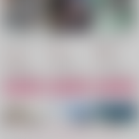
ミラクルハッピーショ
why？
GOGE ASSORT
ウ
欠片
昼寝坊。
かちわり分室
787
440
円
円
（税込）
（税込）
1,573
円
（税込）
五条悟×夏油傑
五条悟×夏油傑
五条悟×夏油傑
サンプル
サンプル
サンプル
作品詳細
作品詳細
作品詳細
もっと見る！