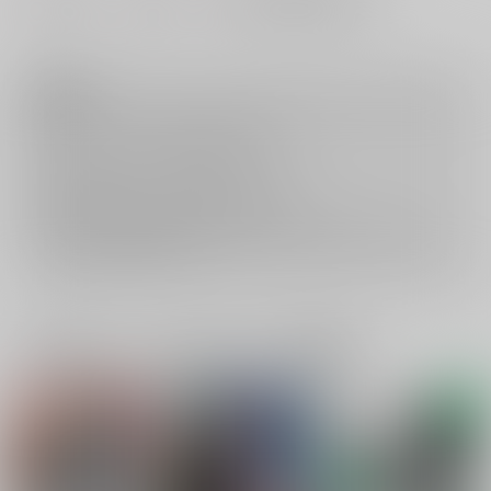
注意事項
キャンセルについては
こちら
をご覧下さい。
返品については
こちら
をご覧下さい。
おまとめ配送については
こちら
をご覧下さい。
再販投票については
こちら
をご覧下さい。
イベント応募券付商品などをご購入の際は毎度便をご利用ください。
詳細は
こちら
をご覧ください。
一緒に買われている同人作品または類似商品