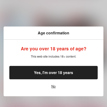
関連商品(カップリング)
piece
ブレス
寄る辺ない夜に
欠片
スタジオサマーライ
かちわり分室
Age confirmation
ド
2,200
865
円
円
（税込）
（税込）
1,100
五条悟×夏油傑
円
五条悟×夏油傑
（税込）
Are you over 18 years of age?
五条悟×夏油傑
This web site includes 18+ content.
サンプル
サンプル
サンプル
作品詳細
作品詳細
作品詳細
逆行した五条悟は全力
Dancing in the rain
最強過剰【再販】
Yes, I'm over 18 years
でフラグを叩き折る
猛禽Lab
自由汁液
黒糖書房
944
1,100
円
専売
円
専売
（税込）
（税込）
1,430
No
円
専売
（税込）
呪術廻戦
呪術廻戦
呪術廻戦
五条悟×夏油傑
五条悟×夏油傑
五条悟×夏油傑
サンプル
サンプル
サンプル