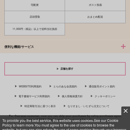
宅配便
ポスト投函
店頭受取
おまとめ配送
11,000円（税込）以上で送料当社負担
便利な機能/サービス
店舗を探す
WEBSITE利用規約
とらのあな会員規約
通信販売ポイント規約
電子書籍サービス利用規約
個人情報保護方針
クッキーポリシー
特定商取引法に基づく表示
なりすまし・いたずら注文について
For Overseas customer, now you can ship your purchases by using purchases agent
services “AOCS”! Click {more…} for more information …
more
To provide you the best service, this website uses cookies.See our Cookie
Policy to learn more.You must agree to the use of cookies to browse the
website, but you can also refuse the use of some cookies through your browser