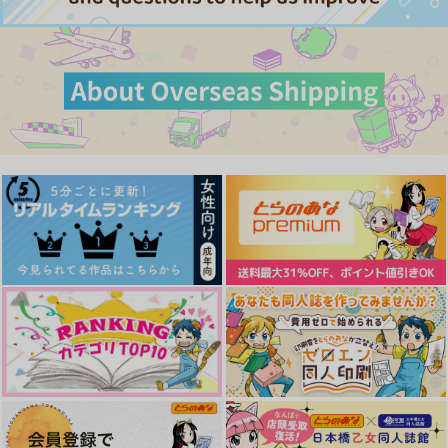
カート
カート
マジックアワーゴール
せいのふみだれ
アンカー
ド
らももす
cac
翼リセット
787
1,572
円
円
（税込）
（税込）
1,199
円
（税込）
五条悟×夏油傑
五条悟×夏油傑
五条悟×夏油傑
サンプル
サンプル
サンプル
作品詳細
作品詳細
作品詳細