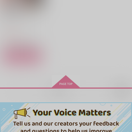
カート
カート
カート
獄卒クラーケン 7
スクウェア・エニック
アンチ転生イージーモ
君の輪郭をなぞる2
呪いと願いと
ス
ード
残雪
ナノミント
ライスおかわり自由
770
円
（税込）
1,572
660
円
円
（税込）
（税込）
787
円
（税込）
五条悟×夏油傑
五条悟×夏油傑
サンプル
五条悟×夏油傑
作品詳細
サンプル
サンプル
サンプル
作品詳細
作品詳細
作品詳細
ドキドキにゃんにゃん
次の曲はにゃんにゃん
再販希望
注意報
パンチ
Hoowa koi
Hoowa koi
858
726
円
円
専売
専売
（税込）
（税込）
呪術廻戦
呪術廻戦
五条悟×夏油傑
五条悟×夏油傑
サンプル
サンプル