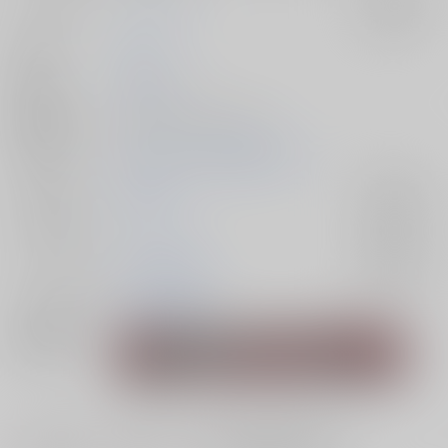
サークル名
もうええわ！
入荷アラート
作家
高崎
発行日
2023/12/17
種別/サイズ
同人誌 - 小説/ Ｂ６ 92p
初出イベント
2023/12/17 俺達最強 DR2023
ジャンル/
呪術廻戦
入荷アラート
サブジャンル
カップリング
五条悟×夏油傑
入荷アラート
メインキャラ
五条悟
夏油傑
関連特集
#
#
#
ラブコメ
ギャグ
0201-02#今夜帳の中で7