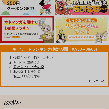
まさゆめ
神殺シ婚姻譚
結婚はNGで！！
らももす
五日屋
中途覚醒
787
2,200
787
円
円
円
（税込）
（税込）
（税込）
五条悟×夏油傑
五条悟×夏油傑
五条悟×夏油傑
サンプル
サンプル
サンプル
作品詳細
作品詳細
作品詳細
キーワードランキング(集計期間：07/30～08/05)
怪盗キッド×江戸川コナン
月刊少女野崎くん
君が言うには犬の恋
私の愛する圧制者
私立メロ高等学校
もっとみる
お支払い