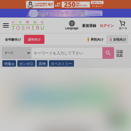
新規登録
ログイン
Language
カート
全年齢向け
成年向け
男性向け
女性向け
詳細
検索
特級α
ゼンゼロ
原神
タペストリー
とらのあな通販
同人誌
もうええわ！
開幕宣言