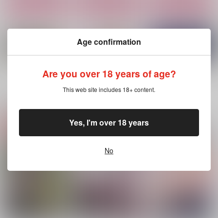
作品詳細
作品詳細
作品詳細
Age confirmation
Are you over 18 years of age?
もっと見る！
This web site includes 18+ content.
関連商品(サークル)
Yes, I'm over 18 years
こころのまにまに
絶対紹介できない彼氏
出られない部屋ではな
い部屋
SHINOZ!
SHINOZ!
No
SHINOZ!
787
787
円
円
（税込）
（税込）
629
円
（税込）
豊前江×桑名江
尾形百之助×杉元佐一
尾形百之助×杉元佐一
サンプル
サンプル
サンプル
作品詳細
作品詳細
作品詳細