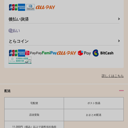
後払い決済
とらコイン
詳しくはこちら
配送
宅配便
ポスト投函
店頭受取
おまとめ配送
11,000円（税込）以上で送料当社負担