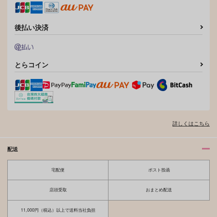
サンプル
サンプル
作品詳細
作品詳細
後払い決済
とらコイン
詳しくはこちら
配送
宅配便
ポスト投函
店頭受取
おまとめ配送
11,000円（税込）以上で送料当社負担