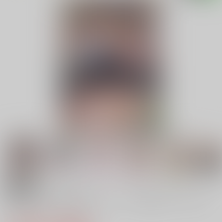
18禁
ようこそ莉子&梨花のオトコノコご奉仕♂バスガイド
ツアー