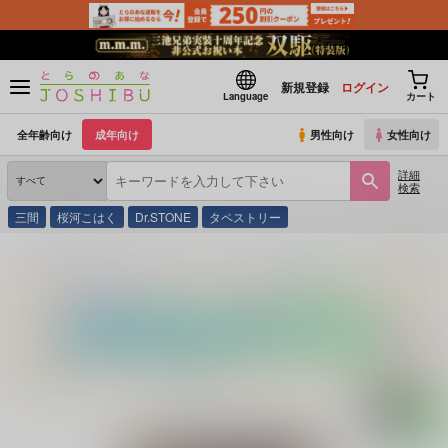
新規登録
ログイン
Language
カート
全年齢向け
成年向け
男性向け
女性向け
詳細
検索
三間
桜河こはく
Dr.STONE
タペストリー
とらのあな通販
同人誌
新生フロンティア(新生ロリショタ)
ようこそ莉子&梨花