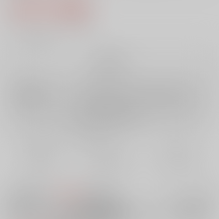
1,257円（税込）
11
通販ポイント：
pt獲得
？
╳
：在庫なし
再販希望
店舗在庫
欲しいものリストに追加
再入荷を通知する
おまとめ目安と発送目安
?
毎度便
定期便（週1)
定期便（月2)
未定から
未定から
未定から
5日以内に発送
10日以内に発送
14日以内に発送
300円
セット値引きとは
?
この商品も買うと
値引き適用！
ようこそ莉子&梨花のオトコノコご奉仕
電子書籍