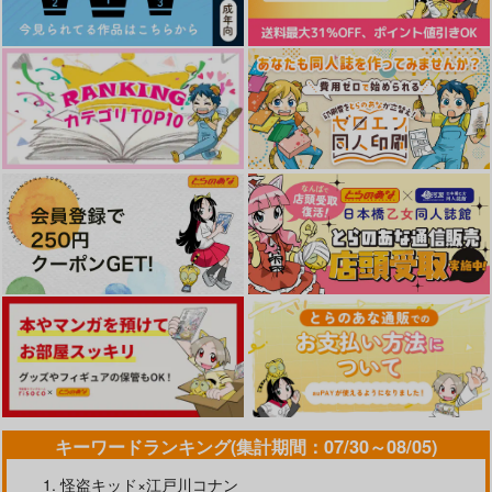
異世界オトコノコ王子
従順隷奴～呪いで成長
が止まった王子を弄び
新生フロンティア(新
メス堕ちさせる～
生ロリショタ)
1,257
円
変態淫紋2 神学校男の
変態淫紋男の娘マッサ
（税込）
娘教会催眠
ージ
オリジナル
エリス
新生フロンティア(新
新生フロンティア(新
モブ
生ロリショタ)
生ロリショタ)
サンプル
880
865
円
円
（税込）
（税込）
カート
オリジナル
オリジナル
淫紋師×ミハエル
淫紋師×陵玲子
再販希望
再販希望
キーワードランキング(集計期間：07/30～08/05)
怪盗キッド×江戸川コナン