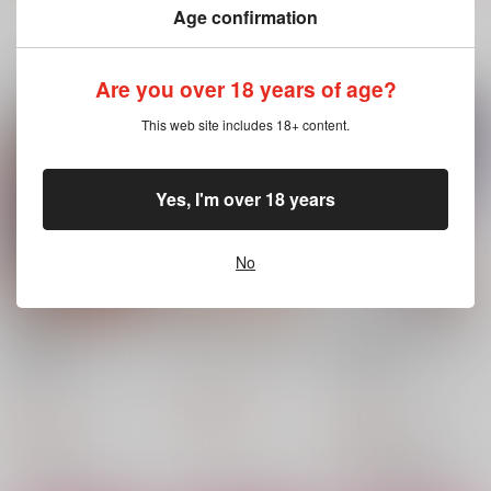
Age confirmation
一緒に買われている同人作品または類似商品
Are you over 18 years of age?
異世界純潔美少年調教
異世界美少年はラブド
24時間NTR調教
This web site includes 18+ content.
日誌～弟を守るため、
ール体型～召喚された
新生フロンティア(新
聖職者の僕が尻穴を捧
モブの巨チンにNTRる
新生フロンティア(新
新生フロンティア(新
げます～
2人～
生ロリショタ)
生ロリショタ)
生ロリショタ)
1,100
Yes, I'm over 18 years
円
（税込）
1,179
1,179
円
円
（税込）
（税込）
Fate/Grand Order
オリジナル
オリジナル
アストルフォ
モブ
モブ異世界人×シャーラ
モブ異世界人×アスディア
No
再販希望
カート
カート
近衛隊の贄勇者ー隊内
チャイナ少年買春録
委員長は不良チンポに
訓練編ー
堕とされる
新生フロンティア(新
新生フロンティア(新
新生フロンティア(新
生ロリショタ)
生ロリショタ)
生ロリショタ)
1,265
円
（税込）
880
865
円
円
（税込）
アストルフォ
（税込）
モブ×リンク
宇野・伊藤×有栖川