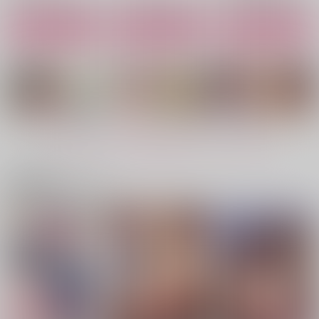
サンプル
サンプル
サンプル
作品詳細
作品詳細
作品詳細
チャイナ少年買春録
蘭陵王雌豚調教記
サマーバケーション後
キメセク調教
新生フロンティア(新
新生フロンティア(新
新生フロンティア(新
生ロリショタ)
生ロリショタ)
生ロリショタ)
もっと見る！
1,265
917
円
円
（税込）
（税込）
917
円
（税込）
Fate/Grand Order
Fate/Grand Order
Fate/Grand Order
アストルフォ
デオン
アストルフォ
関連商品(サークル)
モブ×アストルフォ、モブ×デオン
蘭陵王
シュヴァリエ・デオン
蘭陵王
再販希望
再販希望
カート
異世界純潔美少年調教
英雄脅迫NTR調教～ハ
変態淫紋総集編 異世
日誌～弟を守るため、
メ撮り盗撮さえされな
界メス男子洗脳服従計
聖職者の僕が尻穴を捧
ければ～
画
新生フロンティア(新
新生フロンティア(新
新生フロンティア(新
げます～
生ロリショタ)
生ロリショタ)
生ロリショタ)
1,179
880
2,200
円
円
円
（税込）
（税込）
（税込）
モブ異世界人×シャーラ
モブ×ゲルドリンク
淫紋師×エレイン