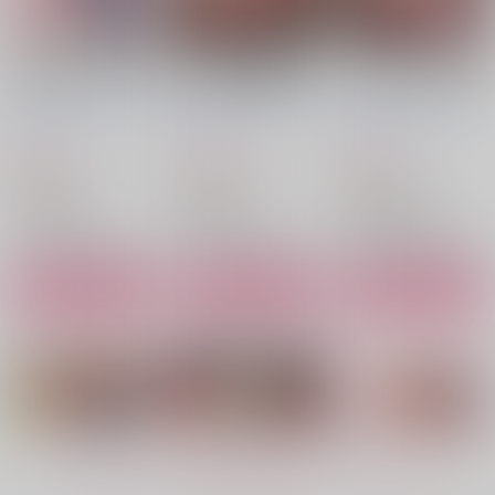
サンプル
サンプル
サンプル
作品詳細
作品詳細
作品詳細
カフェで出会った彼は
変態淫紋総集編 異世
いじめられていた僕が
女風セラピストでした
界メス男子洗脳服従計
ヤクザの女になるまで
画
新生フロンティア(新
新生フロンティア(新
新生フロンティア(新
生ロリショタ)
生ロリショタ)
生ロリショタ)
880
2,200
880
円
円
円
サマーバケーション中
アストルフォ理性蒸発
（税込）
（税込）
ていとくのショタチン
（税込）
いきなり陵○
調教
ポが痛くなるまで島風
オリジナル
オリジナル
オリジナル
がとまらないっ
新生フロンティア(新
新生フロンティア(新
山本×緑原陸
淫紋師×エレイン
新生フロンティア(新
北海咲夜×道山秀一
生ロリショタ)
生ロリショタ)
生ロリショタ)
サンプル
サンプル
サンプル
1,222
1,032
986
円
円
円
（税込）
（税込）
（税込）
カート
カート
カート
Fate/Grand Order
Fate
艦隊これくしょん-艦これ-
モブ×アストルフォ、モブ×デオン
モブ×アストルフォ
島風くん×島風
AV撮影裏現場 モブ男
メス堕ち交尾 発情期
再販希望
再販希望
再販希望
優×メス男優 秘密の情
の飼い犬(♂)を去勢す
事
るのが可哀想なので猛
新生フロンティア(新
新生フロンティア(新
烈ピストンでいっその
生ロリショタ)
生ロリショタ)
ことメスにしたら…?
880
880
円
円
（税込）
（税込）
もっと見る！
高橋さん×暦
高橋さん×暦