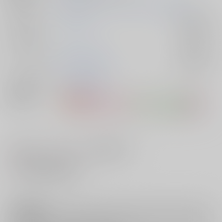
初出イベント
2023/08/12 コミックマーケット102（1日目）
ジャンル/
オリジナル
入荷アラート
サブジャンル
カップリング
武村×莉子と梨花
入荷アラート
メインキャラ
武村
莉子
梨花
関連特集
#
#
#
男の娘
女装
#男の娘フロー
#
夏の通販大感謝祭2023
注意事項