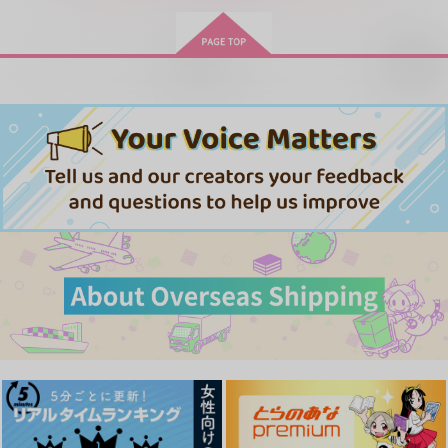
サンプル
サンプル
作品詳細
作品詳細
再販希望
メス堕ち交尾 発情期
異世界オトコノコ雌男
AV撮影裏現場 モブ男
の飼い犬(♂)を去勢す
子司祭完堕ち聖辱受胎
優×メス男優 秘密の情
るのが可哀想なので猛
事
新生フロンティア(新
新生フロンティア(新
新生フロンティア(新
烈ピストンでいっその
生ロリショタ)
生ロリショタ)
ことメスにしたら…?
生ロリショタ)
880
1,257
880
円
円
円
レーベくんポンコツケ
委員長は不良チンポに
（税込）
（税込）
弓道男子×メス堕ち調
（税込）
ツマンコ改装
堕とされる
教 先輩に内緒で彼女
その他
高橋さん×暦
男の娘
オリジナル
作ったら制裁レ〇プさ
新生フロンティア(新
新生フロンティア(新
モブ×エリネース
新生フロンティア(新
高橋さん×暦
れました
生ロリショタ)
生ロリショタ)
生ロリショタ)
サンプル
サンプル
サンプル
821
865
880
円
円
円
（税込）
（税込）
（税込）
カート
カート
カート
艦隊これくしょん-艦これ-
オリジナル
オリジナル
レーベレヒト・マース
宇野・伊藤×有栖川
中垣恭一×佐々木悠斗
再販希望
再販希望
カート