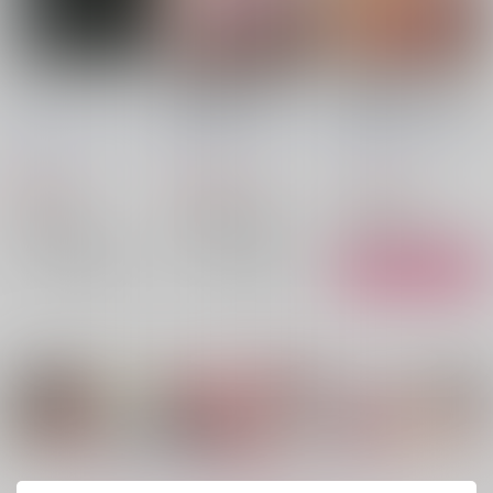
shuffle sketch vo1.00
英霊オトコの娘雌堕ち
異世界オトコノコ踊り
1
調教記総集編
子屈服隷奴 ～娼館に
落とされた高飛車王子
新生フロンティア(新
新生フロンティア(新
新生フロンティア(新
をおれの巨根でメス堕
生ロリショタ)
生ロリショタ)
生ロリショタ)
ちさせる～
286
2,200
1,179
円
円
円
（税込）
（税込）
（税込）
オリジナル
Fate/Grand Order
オリジナル
モブ異世界人×イミル
モブ×アストルフォ、モブ×デオン、モブ×蘭陵王
モブ異世界人×ミリーヤ
再販希望
再販希望
カート
もっと見る！