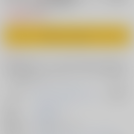
♂バスガイドツアー
1,100円
（税込）
カートに入れる
コメント
売り切れ必死の人気バスツアーに申し込んだ主人公。そこにはかわいい
双子のバスガイドがいてーーー？バスツアー人気の理由は、双子オトコ
ノコのご奉仕♂ガイド？この村は完全に狂っているーーー大紡機村で双子
たち♂と最高の思い出をーー
サークル名
新生フロンティア(新生ロリショタ)
入荷アラート
作家
kozi
ジャイロウ
発行日
2023/09/10
種別/サイズ
同人誌 - 漫画/ Ｂ５ 26p