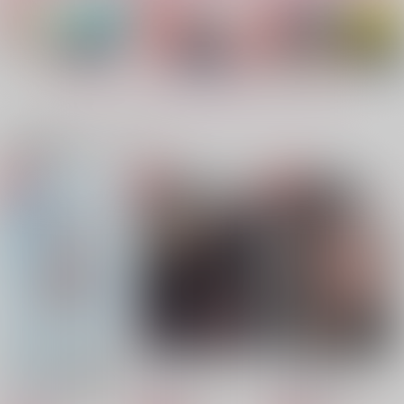
花まだき・上
堕ちて、咎を抱く
MeriendA
非文化包丁
ナノミント
MBD
944
1,100
1,100
円
円
円
（税込）
（税込）
（税込）
五条悟×夏油傑
五条悟×夏油傑
五条悟×夏油傑
もっと見る！
サンプル
サンプル
サンプル
作品詳細
作品詳細
作品詳細
関連商品(カップリング)
脈あり確認
コンビニエンスエアポ
何かの間違い
ート
GAMMAEDGE
GAMMAEDGE
GAMMAEDGE
1,100
787
円
専売
円
専売
（税込）
（税込）
629
円
専売
（税込）
鬼滅の刃
呪術廻戦
呪術廻戦
不死川実弥×冨岡義勇
五条悟×夏油傑
五条悟×夏油傑
サンプル
サンプル
サンプル
カート
カート
カート
逆行した五条悟は全力
Dancing in the rain
最強過剰【再販】
明日晴れたら
最終定理 下
君の隣で
でフラグを叩き折る
猛禽Lab
自由汁液
GAMMAEDGE
サンドマン
チャイ屋さん