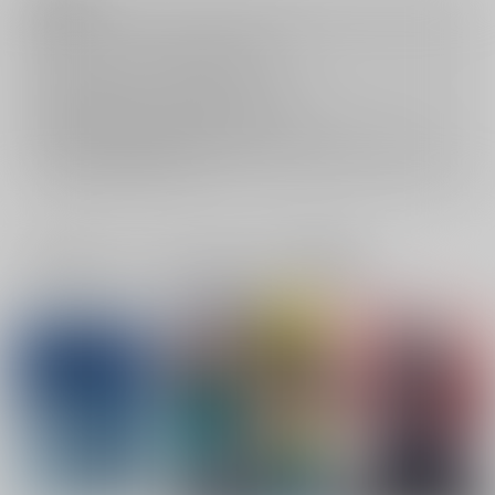
注意事項
キャンセルについては
こちら
をご覧下さい。
返品については
こちら
をご覧下さい。
おまとめ配送については
こちら
をご覧下さい。
再販投票については
こちら
をご覧下さい。
イベント応募券付商品などをご購入の際は毎度便をご利用ください。
詳細は
こちら
をご覧ください。
一緒に買われている同人作品または類似商品