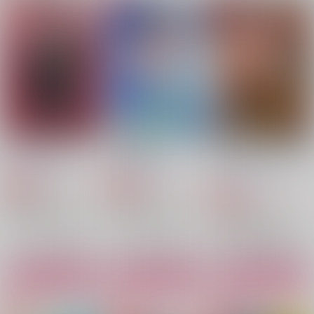
親友｜五夏
俺と僕
悟は私が精通させてあ
げようね
ヨモ
ヒッチコック
なにぬ
1,100
787
円
円
（税込）
（税込）
629
円
（税込）
五条悟×夏油傑
夏油傑×五条悟
五条悟×夏油傑
サンプル
サンプル
サンプル
作品詳細
作品詳細
作品詳細
ひねもすのたり５
明日晴れたら
一から十まで全部つつ
抜け
GAMMAEDGE
GAMMAEDGE
GAMMAEDGE
3,615
1,572
円
円
専売
専売
（税込）
（税込）
1,415
円
専売
（税込）
鬼滅の刃
鬼滅の刃
鬼滅の刃
不死川実弥×冨岡義勇
不死川実弥×冨岡義勇
不死川実弥×冨岡義勇
サンプル
サンプル
サンプル
カート
カート
カート