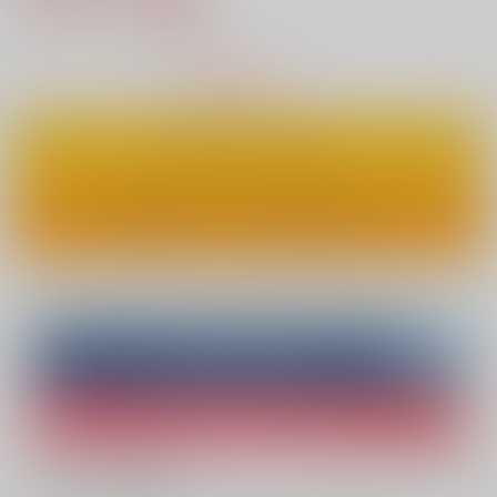
10
通販ポイント：
pt獲得
？
△
：在庫残りわずか
カートに入れる
ワンクリックで今すぐ買う
Overseas customers can also purchase from here
Purchase on ZenMarket
Ship internationally via RAKUFUN
What is ZenMarket
?
What is RAKUFUN
?