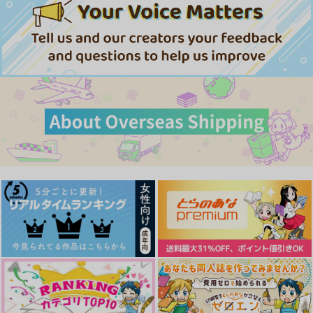
翼リセット
Hoowa koi
2,044
五条悟×夏油傑
五条悟×夏油傑
五条悟×夏油傑
円
（税込）
1,572
858
円
専売
円
専売
（税込）
（税込）
呪術廻戦
サンプル
サンプル
サンプル
呪術廻戦
呪術廻戦
五条悟×夏油傑×五条悟
五条悟×夏油傑
五条悟×夏油傑
作品詳細
作品詳細
作品詳細
サンプル
サンプル
サンプル
カート
カート
カート
実義再録集ひねもすの
ひねもすのたり
たり2
GAMMAEDGE
GAMMAEDGE
2,299
円
専売
（税込）
3,615
円
専売
（税込）
鬼滅の刃
鬼滅の刃
不死川実弥×冨岡義勇
不死川実弥×冨岡義勇
オマエが全部おしえて
アンカー
ひねもすのたり５
サンプル
サンプル
よ
cac
GAMMAEDGE
地獄のアップリケ
1,572
カート
カート
3,615
円
円
（税込）
（税込）
次の曲はにゃんにゃん
776
円
（税込）
五条悟×夏油傑
パンチ
不死川実弥×冨岡義勇
夏油傑×五条悟