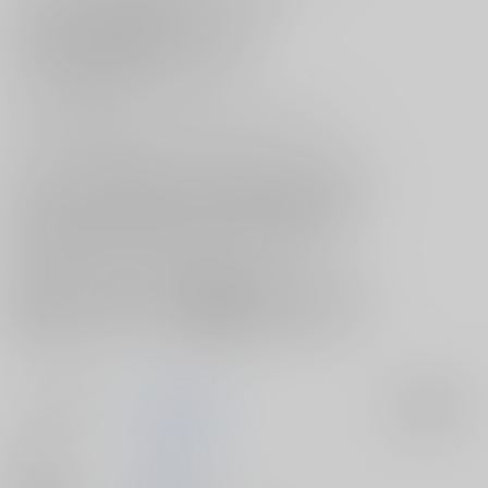
見返りにセックスを要求してきたのだった。
「傑を好きだから抱きたい」と言う悟に、
セックスは真剣交際の後、と告げ、
彼とお付き合いすることにした傑。
そうして恋人同士になってから二ヶ月が経ったのだが、
悟はキス以上のことをしようとせず…——？！
サークル【GAMMAEDGE】がお贈りする“妖言21”新刊は、
悟に抱きたいと告白されてから自己開発に励んでいたのに、
何ごともないまま二ヶ月が経ってしまった傑のお話！
[呪術廻戦]五条悟×夏油傑本『真剣交際』が登場です！
玩具とは全然違う悟の熱い感触に戸惑ったりと、
悟に抱かれてゾクゾクするほど快感に襲われる傑は必見♡
五夏ファンには堪らない、見所満載なラブコメエロ本を、
是非お手元にてじっくりとご堪能くださいませ♪
サークル名
GAMMAEDGE
入荷アラート
作家
ネーネーガン