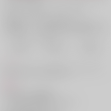
お支払い金額：
1,100円
+
送料+サービス料・手数料
?
お支払時期についてはこちらをご覧ください
?
店舗在庫
欲しいものリストに追加
おまとめ目安と発送目安
?
毎度便
定期便（週1)
定期便（月2)
2026/08/10から
2026/08/12から
2026/08/20から
5日以内に発送
10日以内に発送
14日以内に発送
コメント
悟に抱きたいと告白されてから自己開発に励んでいたのに何ごともない
まま二ヶ月が経ってしまった傑のラブコメです。
商品紹介
悟から誕生日にロレッ●スの時計や、
ハリーウィ●ストンの指輪を贈られたため
「友人への贈り物として相応しくない」と諭した傑。
しかし悟は傑の言葉を聞き入れるどころか、