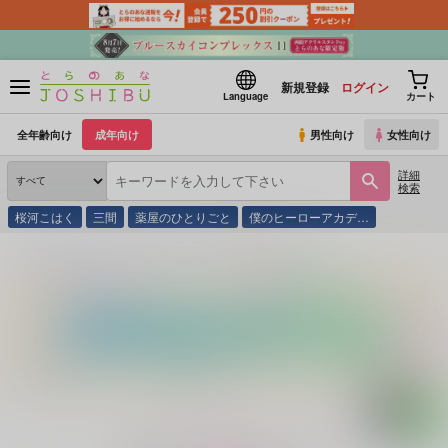
新規登録
ログイン
Language
カート
全年齢向け
成年向け
男性向け
女性向け
詳細
検索
桜河こはく
三間
薬屋のひとりごと
僕のヒーローアカデ…
とらのあな通販
同人誌
GAMMAEDGE
真剣交際