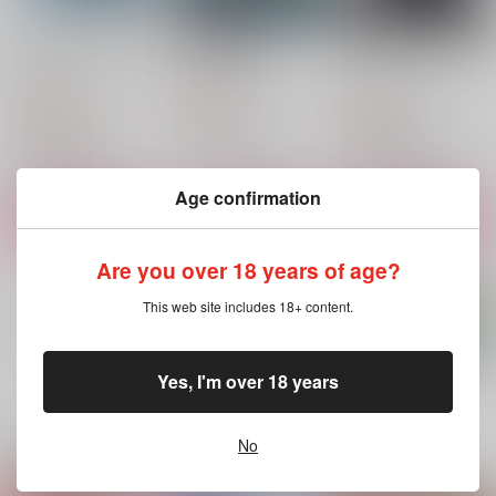
ブライトライトハイラ
何かの間違い
コンビニエンスエアポ
イト
ート
GAMMAEDGE
GAMMAEDGE
GAMMAEDGE
787
円
（税込）
1,572
629
円
円
（税込）
（税込）
五条悟×夏油傑
五条悟×夏油傑
五条悟×夏油傑
サンプル
サンプル
サンプル
Age confirmation
作品詳細
作品詳細
作品詳細
Are you over 18 years of age?
This web site includes 18+ content.
Yes, I'm over 18 years
もっと見る！
No
関連商品(サークル)