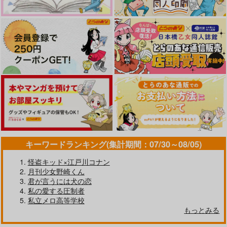
Hoowa koi
726
サンプル
サンプル
サンプル
円
専売
（税込）
呪術廻戦
作品詳細
作品詳細
作品詳細
五条悟×夏油傑
サンプル
カート
キーワードランキング(集計期間：07/30～08/05)
怪盗キッド×江戸川コナン
一から十まで全部つつ
脈あり確認
月刊少女野崎くん
抜け
君が言うには犬の恋
GAMMAEDGE
GAMMAEDGE
私の愛する圧制者
1,100
円
（税込）
私立メロ高等学校
1,415
円
（税込）
不死川実弥×冨岡義勇
もっとみる
不死川実弥×冨岡義勇