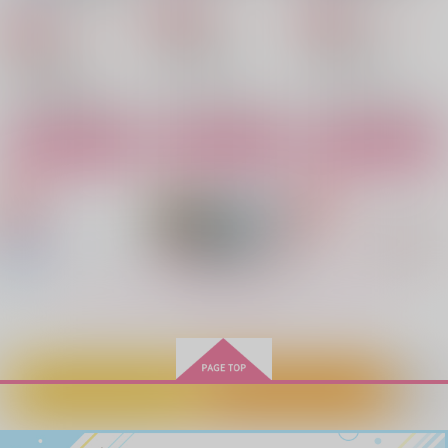
黒糖書房
944
1,100
円
専売
円
専売
1,572
1,572
（税込）
472
（税込）
円
円
円
1,430
（税込）
（税込）
（税込）
円
専売
（税込）
呪術廻戦
呪術廻戦
不死川実弥×冨岡義勇
五条悟×夏油傑
五条悟×夏油傑
呪術廻戦
五条悟×夏油傑
五条悟×夏油傑
五条悟×夏油傑
サンプル
サンプル
サンプル
サンプル
サンプル
サンプル
作品詳細
作品詳細
作品詳細
カート
カート
カート
ブライトライトハイラ
さねぎゆ短編集ひねも
実義再録集ひねもすの
イト
すのたり４
たり3
GAMMAEDGE
GAMMAEDGE
GAMMAEDGE
1,572
1,415
3,615
円
円
専売
専売
円
専売
（税込）
（税込）
（税込）
もっと見る！
呪術廻戦
鬼滅の刃
鬼滅の刃
五条悟×夏油傑
不死川実弥×冨岡義勇
不死川実弥×冨岡義勇
サンプル
サンプル
サンプル
たったそれだけの話
ブレイキング・ダウン
あなたが
カートに入れる
ワンクリック購入
カート
カート
カート
黒糖書房
白白
ごをりか
シルキィ・ナイトにく
瀬をはやみ
ドキドキにゃんにゃん
ちづけを
注意報
1,430
2,044
吉杜枡店
3,080
円
円
円
（税込）
（税込）
（税込）