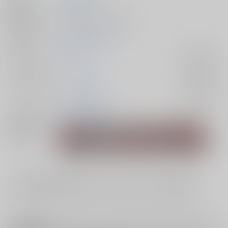
発行日
2022/03/17
種別/サイズ
同人誌 - 漫画/ Ｂ５ 38p
初出イベント
2023/03/19 妖言21
ジャンル/
呪術廻戦
入荷アラート
サブジャンル
カップリング
五条悟×夏油傑
入荷アラート
メインキャラ
五条悟
夏油傑
関連特集
#
JUNE BRIDE FES.2024 ピックアップジャンルフェア - 呪術廻戦