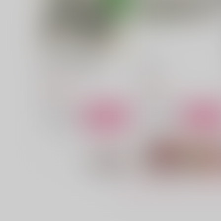
いろは参-無有再録集
しじま
無有
無有
1,540
770
円
円
（税込）
（税込）
六年生
六年生
サンプル
作品詳細
サンプル
作品詳細