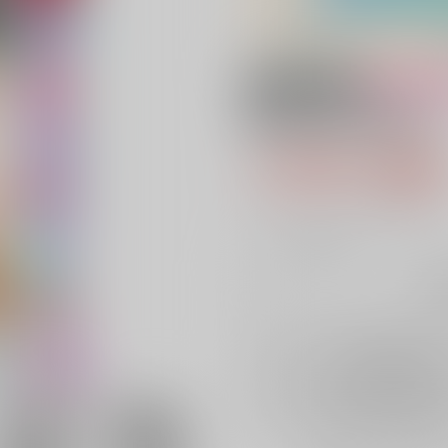
18禁
女性向
夢幻の如く陸(六)
1,760円（税
16
通販ポイント：
pt獲得
？
╳
：在庫なし
再
店舗在庫
を確認
再入荷を通知す