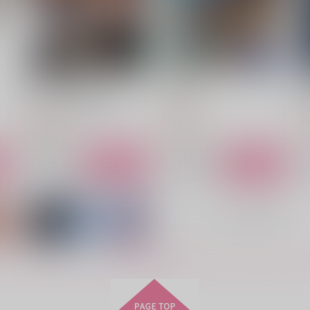
煉獄さん生存ルート2
忍たび本
スタジオKIMIGABUCHI
ソウル堂
990
629
2
円
円
（税込）
（税込）
竈門炭治郎
土井半助
ル
サンプル
作品詳細
サンプル
作品詳細
もっと見る！