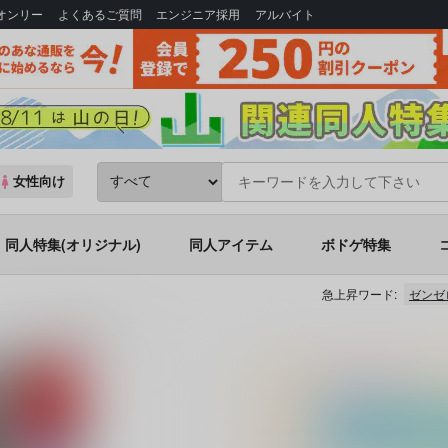
Bオンリー
よくあるご質問
エンジニア採用
アルバイト
女性向け
同人特集(オリジナル)
同人アイテム
ボドゲ特集
急上昇ワード:
ゼンゼ
ズ)
夢幻の如く陸(六)