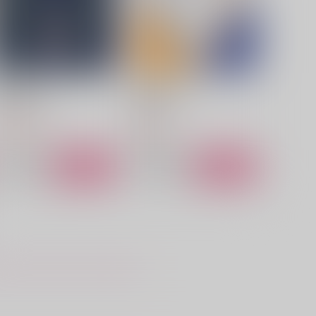
東風に告ぐ
伯仲燦然ドリル
からあげ本舗
上月屋
,530
350
円
円
（税込）
（税込）
ートヴィッヒ
山姥切国広
サンプル
作品詳細
サンプル
作品詳細