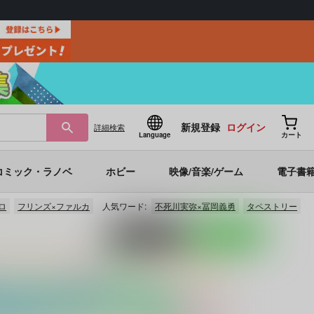
新規登録
ログイン
詳細
検索
Language
カート
コミック・ラノベ
ホビー
映像/音楽/ゲーム
電子書
ロ
フリンズ×ファルカ
人気ワード:
不死川実弥×冨岡義勇
タペストリー
ポストする
LINEで送る