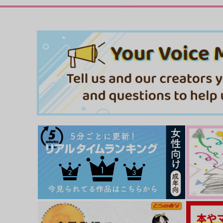
если
炎天
N.L.4750
Satie
1,573
3,780
円
円
（税込）
（税込）
尾形百之助×アシリパ
爆豪勝己×轟焦凍
サンプル
作品詳細
サンプル
作品詳細