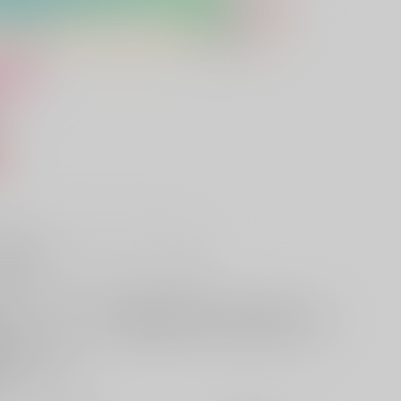
け
込）
販希望
欲しいものリストに追加
る