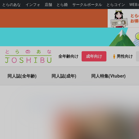
とらのあな
インフォ
店舗
とら婚
サークルポータル
とらコイン
WE
全年齢向け
成年向け
男性向け
同人誌(全年齢)
同人誌(成年)
同人特集(Vtuber)
とらのあな通販
同人誌
ZOMBIE PRODUCTIONS
戦国
(シリー