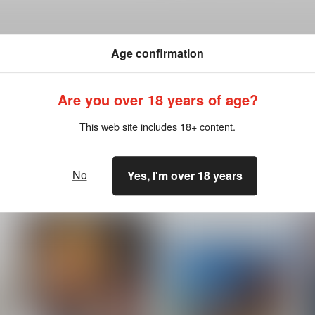
Age confirmation
Are you over 18 years of age?
ださい。詳細は
こちら
をご覧ください。
This web site includes 18+ content.
No
Yes, I'm over 18 years