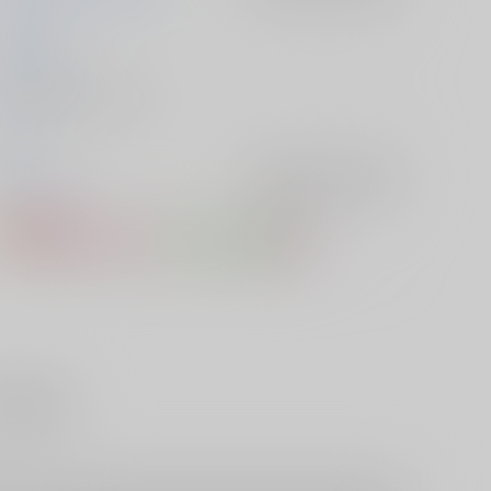
きみよし
2022/10/09
同人誌 - 漫画/ Ｂ５ 92p
戦国
オリジナル
入荷アラート
を設定
史・時代物