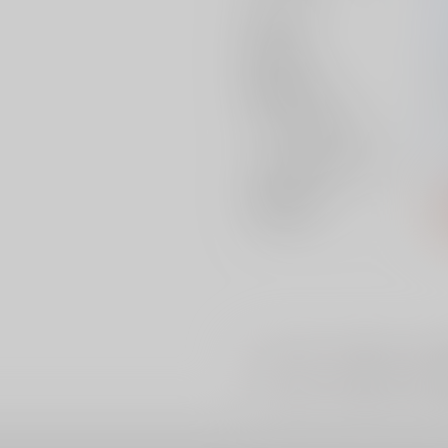
作家
発行日
種別/サイズ
シリーズ（同人）
ジャンル/
サブジャンル
関連特集
#
#
#
アナル
俺様攻
歴