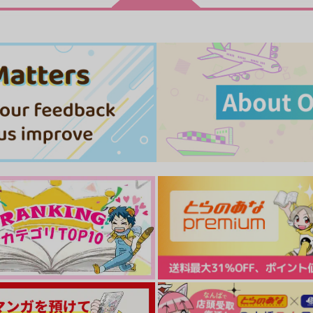
砂上の楼閣
にんたまっぷ
_caprice...
ソウル堂
1,494
472
円
円
（税込）
（税込）
ゲゲ郎×水木
サンプル
作品詳細
サンプル
作品詳細