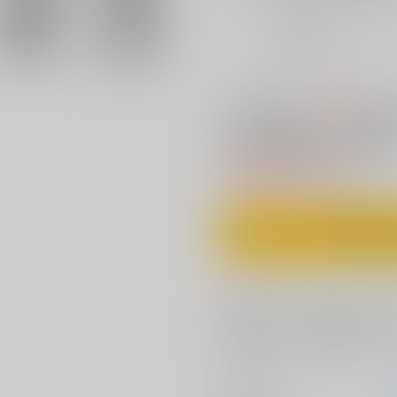
おまとめ目安と発送目安
?
毎度便
未定から
5日以内に発送
300円
この商品も買うと
値引き
夢幻の如く陸(六
電子書籍
1,210円
（税込）
カ
コメント
「今宵の伽を、貴様も楽しめるよ
型を用いようとする信長に、緊張
るのだった。シリーズ6作目。
サークル名