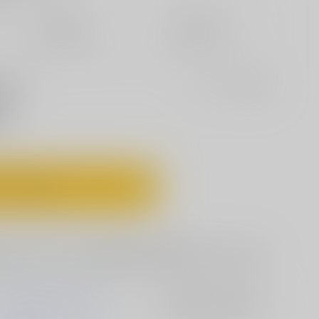
定期便（週1)
定期便（月2)
未定から
未定から
10日以内に発送
14日以内に発送
セット値引きとは
?
適用！
)
ートに入れる
うにしてやるだけだ」湯あみ中、坊主が稚児に使うという、張り
する翔和。だが、信長との行為が痛くなくなるなら…と受け入れ
ZOMBIE PRODUCTIONS
入荷アラート
を設定