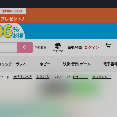
新規登録
ログイン
詳細
検索
Language
カート
コミック・ラノベ
ホビー
映像/音楽/ゲーム
電子書
ワード:
魔法使いの夜
灰色と赤
人気ワード:
Dr.STONE
タペストリー
ポストする
LINEで送る