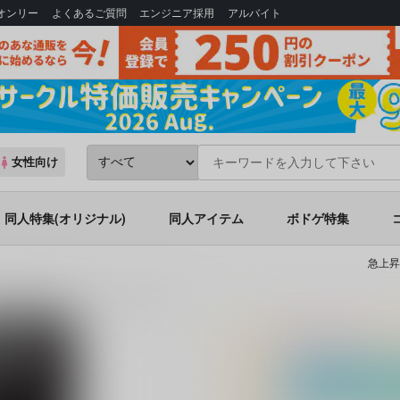
Bオンリー
よくあるご質問
エンジニア採用
アルバイト
女性向け
同人特集(オリジナル)
同人アイテム
ボドゲ特集
急上昇
ん僕を怒らせるからこうなるんですよ？～