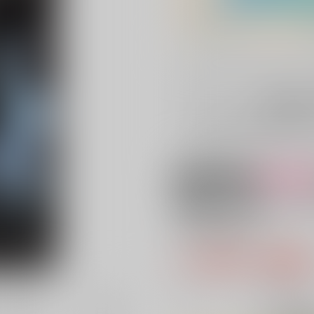
申込期間：
※こちらの商品は再販予約商品
は？
18禁
女性向
鬼畜なる枷～イデ
んですよ？～
1,150円（税
10
通販ポイント：
pt獲得
？