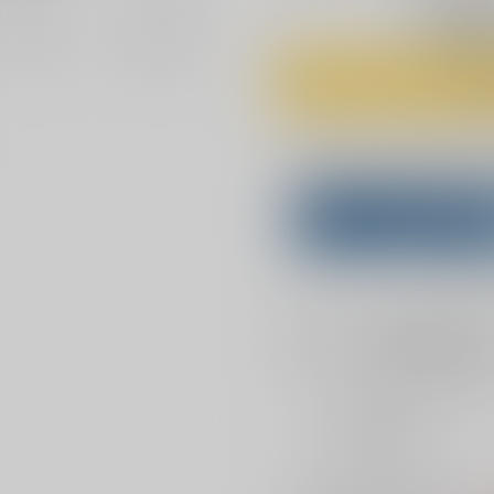
◯
：予約受
注文受付期間：20
Overseas customers can a
Purchase on ZenMar
What is
店舗在庫
を確認
おまとめ目安と発送目安
?
毎度便
2026年08月第4週から
5日以内に発送