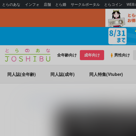
とらのあな
インフォ
店舗
とら婚
サークルポータル
とらコイン
WE
全年齢向け
成年向け
男性向け
同人誌(全年齢)
同人誌(成年)
同人特集(Vtuber)
とらのあな通販
同人誌
うすべに文庫
鬼畜なる枷～イデアさ