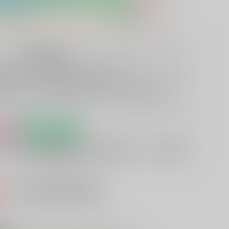
再販予約状況
7
2026/07/14 ～ 2026/08/13
（あと
日）
となっており、通常の予約商品とは異なります
→再販予約と
け
予約受付中
アさん僕を怒らせるからこうなる
込）
AOCS
不可
キャンセル不可