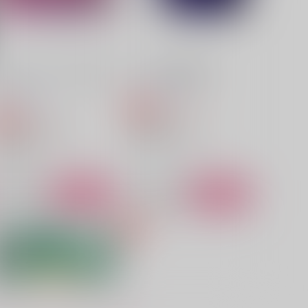
スタンリー×ゼノ
サンプル
作品詳細
サンプル
作品詳細
ストーンワールド△△△大改
アトラスが繋ぐ時間
革！！
うすべに文庫
うすべに文庫
1,807
円
専売
（税込）
880
円
専売
（税込）
Dr.STONE
r.STONE
コクヨウ
Dr.XENO×スタンリー
r.XENO
スタンリー・スナイダー
サンプル
作品詳細
サンプル
作品詳細
アトラスが繋ぐ時間
ストーンワールド△△△大改
革！！
うすべに文庫
うすべに文庫
,807
円
（税込）
880
円
（税込）
Dr.XENO×スタンリー