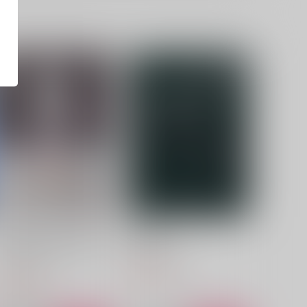
エポード・マキアーイメージ
夜間奇行
イラスト集『ファンタズマ
うすべに文庫
（亡霊）』
うすべに文庫
330
円
（税込）
,210
円
（税込）
イデア・シュラウド
イデア×アズール