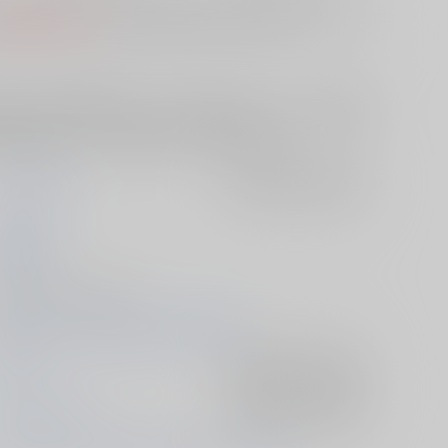
S
は選択できません。
予めご了承の上、ご注文ください。
魔法により期間限定でちんちんを消されます。しかも、金玉が温
たちんちんはアズールの穴にしっかり挿入されますが、それまで
尿表現があります。お食事中の方はご注意ください。
うすべに文庫
入荷アラート
を設定
きぬねず
022/08/21
人誌 - 小説/ Ａ５ 56p
022/08/21 SUPER COMIC CITY 関西 28
その他
入荷アラート
を設定
イデア×アズール
入荷アラート
を設定
イデア・シュラウド
アズール・アーシェングロット