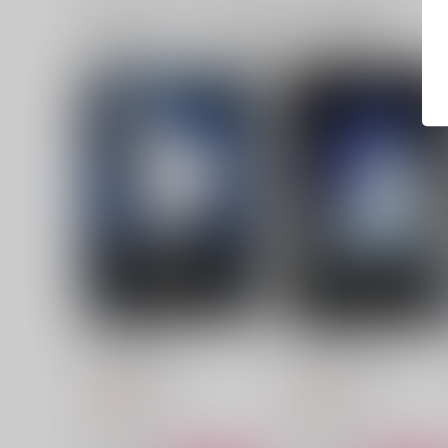
一緒に買われている同人作品または類似商品
THANATOSIA
くらがりのカタルシス
うすべに文庫
うすべに文庫
2,585
1,991
円
円
（税込）
（税込）
イデア×アズール
イデア×アズール