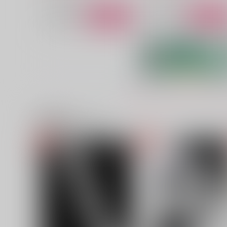
サンプル
作品詳細
サンプル
作品詳細
関連商品(サークル)
ぬいと拙者／ぬいと僕
水面に流るる花の葬送
うすべに文庫
うすべに文庫
2,200
472
円
円
（税込）
（税込）
イデア×アズール
パイン×リーリウム