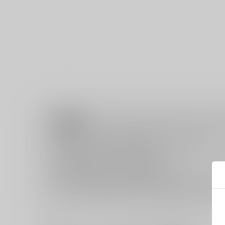
注意事項
商品特性上、注文後の
キャンセル
は承っておりません。
返品については
こちら
をご覧下さい。
おまとめ配送については
こちら
をご覧下さい。
再販投票については
こちら
をご覧下さい。
イベント応募券付商品などをご購入の際は毎度便をご利用く