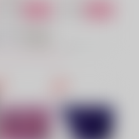
サンプル
作品詳細
サンプル
作品詳細
トーンワールド○○○大改
INVISIBLE WATAR（インビ
革！！
ジブルウォーター）雨上が
り、傷痕
うすべに文庫
うすべに文庫
87
3,016
円
円
（税込）
（税込）
r.XENO