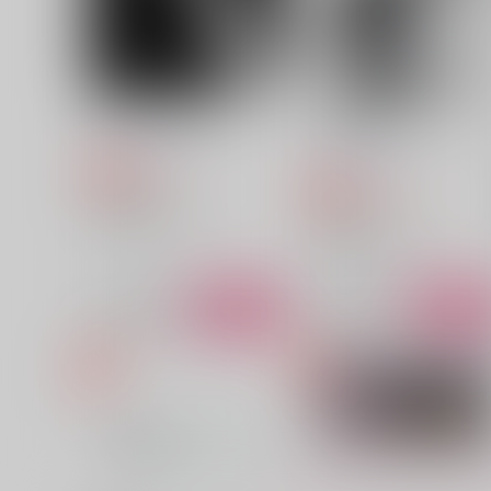
サンプル
作品詳細
サンプル
作品詳細
デメテルのいない春
メランコリックユーフォリ
ア 第二版
うすべに文庫
うすべに文庫
315
円
専売
（税込）
2,200
円
専売
（税込）
Dr.STONE
Dr.STONE
Dr.XENO×スタンリー
Dr.XENO×スタンリー
サンプル
カート
サンプル
カー
短編小説集『スゼと書いて実
【スゼに銀鉄スリーナイン
存と読む』
パロは絶対にさせない方が
いことを示す悪例】
うすべに文庫
うすべに文庫
795
342
円
円
（税込）
（税込）