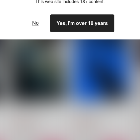
This web site includes 18+ content.
No
Yes, I'm over 18 years
エポード・マキアー
ネクロラビュリントス
うすべに文庫
うすべに文庫
2,189
2,987
円
円
（税込）
（税込）
1
イデア×アズール
イデア×アズール