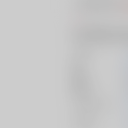
※ この商品は【配送方法】に
AOC
コメント
アズールの逆鱗に触れたイデアが
存された状態で。最終的に復活し
イデアがひたすら不憫です。※排
サークル名
作家
発行日
2
種別/サイズ
同
初出イベント
2
ジャンル/
サブジャンル
カップリング
メインキャラ