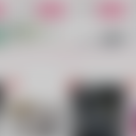
サンプル
作品詳細
サンプル
作品詳細
もっと見る！
Interviewとあるカフェにて
お漏らしクロニクル
ス
うすべに文庫
うすべに文庫
237
1,870
円
円
（税込）
（税込）
7
パイン×リーリウム
スタンリー×ゼノ
D