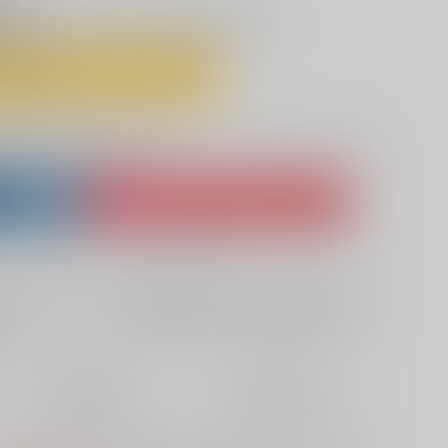
付中
26/07/14 00:00 ~ 2026/08/13 23:59
予約する
lso purchase from here
ket
Ship internationally via RAKUFUN
 ZenMarket
What is RAKUFUN
?
?
欲しいものリストに追加
定期便（週1)
定期便（月2)
2026年08月第4週から
2026年08月第4週から
10日以内に発送
14日以内に発送