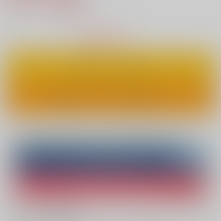
2
通販ポイント：
pt獲得
？
△
：在庫残りわずか
カートに入れる
ワンクリックで今すぐ買う
Overseas customers can also purchase from here
Purchase on ZenMarket
Ship internationally via RAKUFUN
What is ZenMarket
?
What is RAKUFUN
?