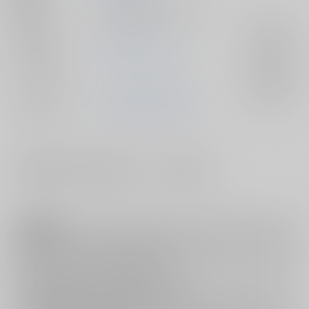
種別/サイズ
同人誌 - 漫画/ Ａ５ 24p
ジャンル/
南国少年パプワくん
入荷アラート
サブジャンル
カップリング
ハーレム×シンタロー
入荷アラート
メインキャラ
シンタロー
ハーレム
#
#
0530#超エアブー2021-day2-
エアコミケ3
注意事項
キャンセルについては
こちら
をご覧下さい。
返品については
こちら
をご覧下さい。
おまとめ配送については
こちら
をご覧下さい。
再販投票については
こちら
をご覧下さい。