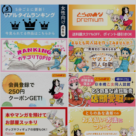
めんどくさくて重いみ
Sweet Miscalculatio
たいなので別れます
n
我が名はおじさん！
金曜22時
1,572
380
円
円
（税込）
（税込）
角名倫太郎×夢主人公
犬飼晃×水篠旬
サンプル
サンプル
作品詳細
作品詳細