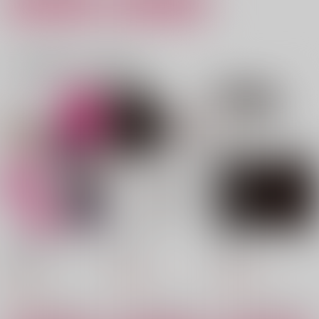
カート
カート
作品詳細
作品詳細
作品詳細
一緒に買われている商品
No Doubt No Die～後
クラブ夢幻へようこそ
The King of Vampire
編準備号～
【オマケ無】
水少年
水少年
水少年
550
いとしのミスターチェ
ポジ
ネガ
円
（税込）
220
リーボーイ
997
円
円
（税込）
竹書房
（税込）
竹書房
千×百
竹書房
千×百
千×百
836
836
円
円
（税込）
（税込）
858
円
（税込）
サンプル
サンプル
サンプル
サンプル
サンプル
サンプル