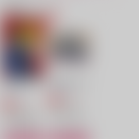
サンプル
サンプル
サンプル
関連商品(カップリング)
作品詳細
作品詳細
作品詳細
伏魔殿の懲りない面々
トホホ工場
550
円
専売
（税込）
南国少年パプワくん
ハーレム×シンタロー
サンプル
カート
ハートのジャックがパ
伏魔殿の懲りない面々
イ盗った
トホホ工場
Bouquet2
Amore Mio!
飛び級少年と妖精の王
トホホ工場
550
女さま
円
専売
（税込）
nini
Bad Quarto
550
円
専売
（税込）
はらぺこっぷす
南国少年パプワくん
2,956
917
円
円
（税込）
（税込）
南国少年パプワくん
ハーレム×シンタロー
715
円
（税込）
四葉環×逢坂壮五
オリオン×アルテミス
ハーレム×シンタロー
イデア×マレウス
サンプル
サンプル
サンプル
サンプル
サンプル