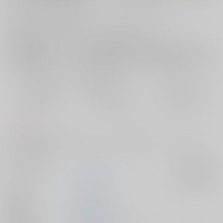
お支払い金額：
220円
+
送料+サービス料・手数料
?
お支払時期についてはこちらをご覧ください
?
店舗在庫
欲しいものリストに追加
おまとめ目安と発送目安
?
毎度便
定期便（週1)
定期便（月2)
2026/08/12から
2026/08/12から
2026/08/20から
5日以内に発送
10日以内に発送
14日以内に発送
コメント
ラブラブ感あんまりないけどいちゃいちゃ感高め。ジャンがちょこっと
からんできます。
サークル名
トホホ工場
入荷アラート
作家
なりはらゆき
発行日
2020/07/26