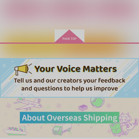
作品詳細
作品詳細
作品詳細
作品詳細
作品詳細
作品詳細
カートに入れる
ワンクリック購入
After the Vampires
No Doubt No Die 前
めんどくさくていとお
編
しくて
水少年
水少年
週末
472
円
（税込）
787
472
円
円
（税込）
（税込）
千×百
千×百
設楽聖司×主人公
サンプル
サンプル
サンプル
作品詳細
作品詳細
作品詳細