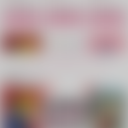
サンプル
サンプル
サンプル
作品詳細
作品詳細
作品詳細
もっと見る！
関連商品(サークル)
ハートのジャックがパ
ハッピーバースデー
ドキドキしてほしい
イ盗った
の？
nini
トホホ工場
四肢
1,150
円
（税込）
550
523
円
円
（税込）
（税込）
四葉環×逢坂壮五
ハーレム×シンタロー
百×千