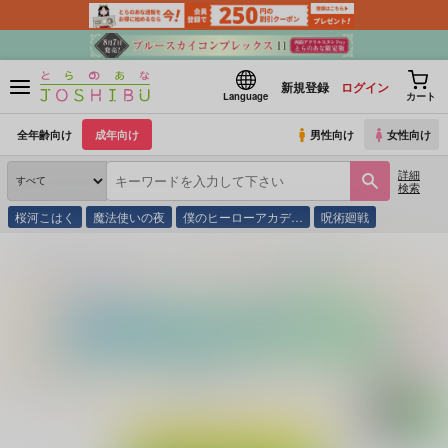
新規登録
ログイン
Language
カート
全年齢向け
成年向け
男性向け
女性向け
詳細
検索
桜河こはく
魔法使いの夜
僕のヒーローアカデ…
呪術廻戦
とらのあな通販
同人誌
トホホ工場
めんどくさくて、うっとうしい