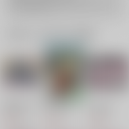
イベント応募券付商品などをご購入の際は毎度便をご利用ください。
詳細は
こちら
をご覧ください。
一緒に買われている同人作品または類似商品
伏魔殿の懲りない面々
迷走 三代目ロード
今日のお兄さん
トホホ工場
トホホ工場
トホホ工場
550
660
275
円
円
円
（税込）
（税込）
（税込）
シンタロー
シンタロー
ハーレム×シンタロー