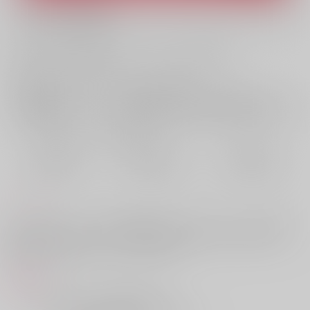
What is ZenMarket
?
What is RAKUFUN
?
お支払い金額：
880円
+
送料+サービス料・手数料
?
お支払時期についてはこちらをご覧ください
?
店舗在庫
欲しいものリストに追加
おまとめ目安と発送目安
?
毎度便
定期便（週1)
定期便（月2)
2026/08/08から
2026/08/12から
2026/08/20から
5日以内に発送
10日以内に発送
14日以内に発送
コメント
スコッチを亡くしてから本当の笑顔を失ったれー君と、そんなれー君を
愛し続けた赤井さん。二人が出会って結ばれるまでの話。傘を失くした
濡れ鼠という話の赤安ルートまとめ本です。
商品紹介
〈 この組織にいることが不思議なくらい