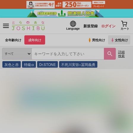
新規登録
ログイン
Language
カート
全年齢向け
成年向け
男性向け
女性向け
詳細
検索
灰色と赤
特級α
Dr.STONE
不死川実弥×冨岡義勇
とらのあな通販
同人誌
ZUNDAYA
カウントゼロー再ー