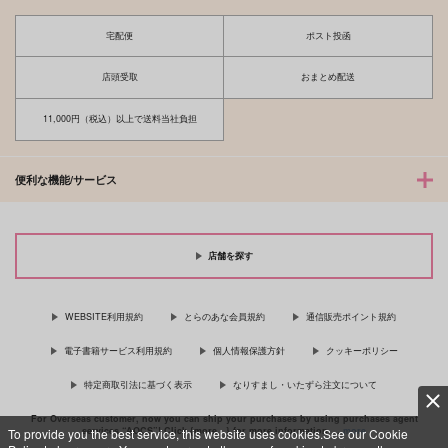
宅配便
ポスト投函
店頭受取
おまとめ配送
11,000円（税込）以上で送料当社負担
便利な機能/サービス
店舗を探す
WEBSITE利用規約
とらのあな会員規約
通信販売ポイント規約
電子書籍サービス利用規約
個人情報保護方針
クッキーポリシー
特定商取引法に基づく表示
なりすまし・いたずら注文について
For Overseas customer, now you can ship your purchases by using purchases agent
services “AOCS”! Click {more…} for more information …
more
To provide you the best service, this website uses cookies.See our Cookie