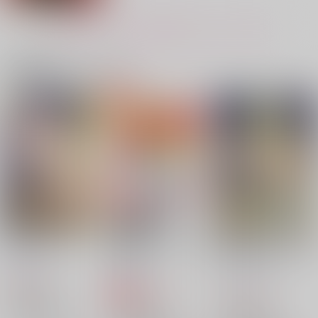
赤井秀一×安室透
赤井秀一×安室透
赤井秀一×安室透
もっと見る！
サンプル
サンプル
サンプル
作品詳細
作品詳細
作品詳細
関連商品(カップリング)
αとαの事情2
ZUNDAYA
セール中
専売
660
円
（税込）
呪術廻戦
五条悟×夏油傑
サンプル
カート
まぜるなきけん
Dancing on a Ferris
最高にくだらない最高
うされーと赤井さん2
森のまおうさん
BAD BOYS2
wheel
なひとときを
激愛ヘヴン
Marchen
ごろごろぷかぷか
Walk on
spiral fish
メロウアウト
944
円
（税込）
787
315
629
円
円
315
円
1,100
（税込）
（税込）
（税込）
円
専売
円
（税込）
（税込）
名探偵コナン
赤井秀一×安室透
赤井秀一×安室透
赤井秀一×安室透
名探偵コナン
名探偵コナン
赤井秀一×安室透