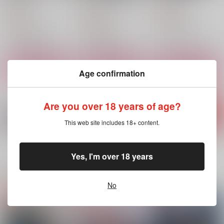
ZUNDAYA
師』ふたり～
ZUNDAYA
ZUNDAYA
660
円
（税込）
660
1,257
円
円
（税込）
（税込）
五条悟×夏油傑
赤井秀一×安室透
五条悟×夏油傑
サンプル
サンプル
サンプル
作品詳細
作品詳細
作品詳細
Age confirmation
Are you over 18 years of age?
This web site includes 18+ content.
もっと見る！
Yes, I'm over 18 years
関連商品(サークル)
No
αとαの事情5
αとαの事情3
すなおのおくすり
ZUNDAYA
ZUNDAYA
ダイキュリー