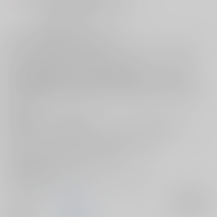
無邪気な笑顔を浮かべる男だった 〉
―― あの日までは ――
サークル【ZUNDAYA】がお贈りする新刊、
[名探偵コナン]赤井秀一×安室透本『カウントゼロー再ー』をご紹介！
やごとき智先生がお届けした「傘を失くした濡れ鼠」という物語の
赤安ルートを収めたまとめ本である本作品！
スコッチを無くしてからというもの、本当の笑顔を失った降谷と
そんな彼を側で愛し続けた赤井の出会いから結ばれるまでのお話が描か
れています。
糖度高めで、ちょっぴり切なくて…
2人の関係がどのように変化していったのかから目が離せない一冊。
「傘を失くした濡れ鼠」を読んだことがある方はもちろん
初めましての方にもおすすめの赤安本です♪
どんな展開が待っているのか…
続きはぜひお手元にてじっくりとご覧くださいませ！
サークル名
ZUNDAYA
入荷アラート