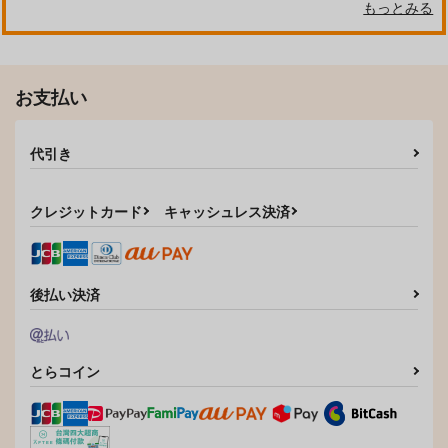
（税込）
もっとみる
萩原研二×松田陣平
萩原研二×松田陣平
お前が教えてくれた、
萩松BOOK再録集1
ようこそｖ
初めてのこと
SEVENQUEEN
カナカナ商店街
サンプル
サンプル
SEVENQUEEN
3,300
787
円
専売
円
（税込）
（税込）
お支払い
作品詳細
作品詳細
946
円
専売
（税込）
名探偵コナン
名探偵コナン
名探偵コナン
萩原研二×松田陣平
萩原研二×松田陣平
萩原研二×松田陣平
代引き
サンプル
サンプル
サンプル
クレジットカード
キャッシュレス決済
カート
カート
カート
後払い決済
とらコイン