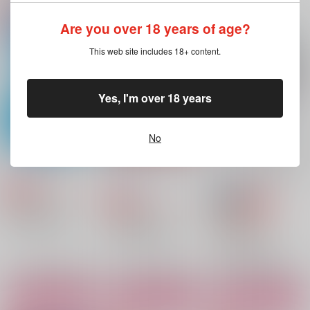
TRAP TRIP DRUG
ミスターコンをブチ壊
目は口ほどに愛を吼え
Are you over 18 years of age?
せ！ミスターレディ計
る
煩悩リアリスト
画
煩悩リアリスト
overdose
This web site includes 18+ content.
1,298
円
（税込）
2,200
890
円
円
（税込）
（税込）
水戸洋平×三井寿
水戸洋平×三井寿
萩原研二×松田陣平
Yes, I'm over 18 years
サンプル
サンプル
サンプル
作品詳細
作品詳細
作品詳細
No
キミありて快晴
HAPPY HGMT ASSO
ミスターコンをブチ壊
RT
せ！ミスターレディ計
煩悩リアリスト
画
煩悩リアリスト
煩悩リアリスト
1,650
円
専売
（税込）
3,410
円
専売
セール中
専売
（税込）
名探偵コナン
2,200
名探偵コナン
円
萩原研二×松田陣平
（税込）
萩原研二×松田陣平
スラムダンク
水戸洋平×三井寿
サンプル
サンプル
サンプル
カート
カート
カート