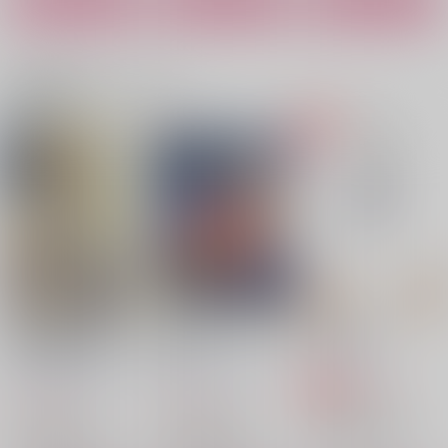
カート
カート
カート
セカンドオチウがはじ
比翼連理のリインカー
こがねいろあふれる
まらない！
ネーション
関連商品(カップリング)
ぽろぽろこぼれる
雨奇晴好
いずむ
1,650
円
（税込）
1,257
787
円
円
（税込）
（税込）
杉元佐一×アシリパ
杉元佐一×アシリパ
杉元佐一×アシリパ
サンプル
サンプル
サンプル
作品詳細
作品詳細
作品詳細
EMBRACING THE DA
EMBRACING THE DA
雪の中の話
WN3 朝焼けは雨、手
WN2 -
レタスの森
の中にこころ
Within the Night-
ぽろぽろこぼれる
ぽろぽろこぼれる
473
円
専売
（税込）
3,144
3,144
円
円
（税込）
（税込）
ゴールデンカムイ
ゴールデンカムイ
ゴールデンカムイ
杉元佐一×アシリパ
杉元佐一×アシリパ
杉元佐一×アシリパ