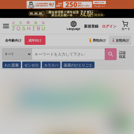
新規登録
ログイン
Language
カート
全年齢向け
成年向け
男性向け
女性向け
詳細
検索
わた図書
ゼンゼロ
カラスバ
薬屋のひとりごと
とらのあな通販
同人誌
mp.
杉リパ家族本
(シリーズ)
スギモトイッカ