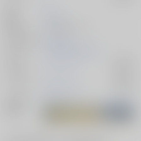
作家
mp
発行日
2019/05/04
種別/サイズ
同人誌 - 漫画/ Ｂ５ 24p
シリーズ（同人）
杉リパ家族本
初出イベント
2019/05/04 超黄金暗号2019
ジャンル/
ゴールデンカムイ
入荷アラート
サブジャンル
カップリング
杉元佐一×アシリパ
入荷アラート
メインキャラ
杉元佐一
アシリパ
関連特集