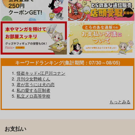
四月堂
四月堂
PTS
サンプル
サンプル
サンプル
1,257
629
629
円
円
円
（税込）
（税込）
（税込）
カート
カート
カート
杉元佐一
杉元佐一×アシリパ
杉元佐一×アシリパ
サンプル
サンプル
サンプル
作品詳細
作品詳細
作品詳細
キーワードランキング(集計期間：07/30～08/05)
怪盗キッド×江戸川コナン
月刊少女野崎くん
君が言うには犬の恋
私の愛する圧制者
私立メロ高等学校
セカンドオチウがはじ
深呼吸
戀し、愛おし
もっとみる
まらない！
うのこく古墳
四月堂
雨奇晴好
787
944
円
専売
円
専売
（税込）
（税込）
1,257
円
専売
（税込）
ゴールデンキャバレー
夜中のクラブのハンサ
ゴールデンカムイ
ゴールデンカムイ
ゴールデンカムイ
14房太郎
ムマン
杉元佐一×アシリパ
お支払い
杉元佐一×アシリパ
杉元佐一×アシリパ
MORBID＋LOVERS
おもしろマンガ