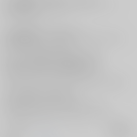
呼んでも返事が返ってこず、見に行くと起こしに行ったオトーも
杉元の腕の中で眠ってしまっていた。
「ふふ、かわいいなぁ…」
ふたりの頭を愛おしそうに交互に撫でるアシリパ。
幸福感に満ち溢れたアシリパが思わず寝ているふたりを抱きしめると
杉元はうめき声を漏らしたのだった。
サークル【mp.】がお贈りする”超黄金暗号2019”新刊は
[ゴールデンカムイ] 杉元佐一×アシリパ本
杉元とアシリパと娘ちゃん、杉元一家のほのぼの家族本！
『スギモトイッカ』
がとらのあなにお目見えです☆
今作はmp先生の思い描く設定で描かれる幸せに溢れた杉リパ家族本！
「次はクチャで仕返ししてやるからな」
アシリパが杉元にえっちなお返しをする？！
後半には杉リパのラブエロもバッチリ描かれております♪
気になる物語の全容はぜひお手元にてお楽しみくださいませ☆
サークル名
mp.
入荷アラート