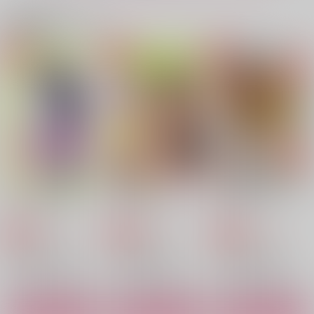
関連商品(サークル)
深呼吸
Happy Ever After
とかぷかぷかぷ
うのこく古墳
いずむ
雨奇晴好
787
1,572
2,044
円
円
円
（税込）
（税込）
（税込）
杉元佐一×アシリパ
杉元佐一×アシリパ
杉元佐一×アシリパ
サンプル
サンプル
サンプル
作品詳細
作品詳細
作品詳細
杉リパweb再録
Marshmallow２
Marshmallow
mp.
mp.
mp.
787
822
822
円
円
専売
専売
円
専売
（税込）
（税込）
（税込）
ゴールデンカムイ
ゴールデンカムイ
ゴールデンカムイ
杉元佐一
アシリパ
杉元佐一×アシリパ
杉元佐一×アシリパ
サンプル
サンプル
サンプル