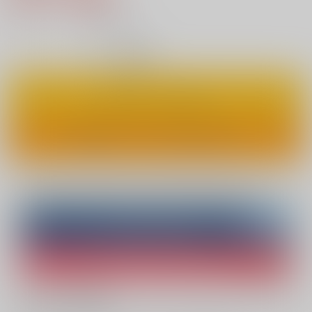
7
通販ポイント：
pt獲得
？
◯
：在庫あり
カートに入れる
ワンクリックで今すぐ買う
Overseas customers can also purchase from here
Purchase on ZenMarket
Ship internationally via RAKUFUN
What is ZenMarket
?
What is RAKUFUN
?