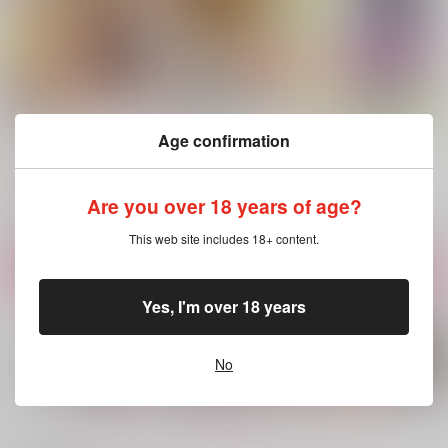
Marshmallow２
Marshmallow
杉リパweb再録
Age confirmation
mp.
mp.
mp.
822
822
787
円
円
円
（税込）
（税込）
（税込）
Are you over 18 years of age?
杉元佐一
杉元佐一×アシリパ
杉元佐一×アシリパ
This web site includes 18+ content.
サンプル
サンプル
サンプル
作品詳細
作品詳細
作品詳細
Yes, I'm over 18 years
No
もっと見る！