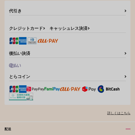
787
3,897
円
円
サンプル
サンプル
サンプル
（税込）
（税込）
代引き
杉元佐一
尾形百之助×杉元佐一
カート
カート
カート
サンプル
サンプル
クレジットカード
キャッシュレス決済
作品詳細
作品詳細
後払い決済
とらコイン
詳しくはこちら
配送