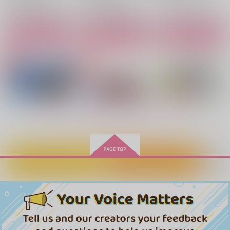
サンプル
サンプル
サンプル
EMBRACING THE DA
こがねいろつながる
雪の中の話
WN
ぽろぽろこぼれる
レタスの森
カート
カート
カート
ぽろぽろこぼれる
1,824
473
円
円
（税込）
（税込）
4,070
円
（税込）
杉元佐一×アシリパ
杉元佐一×アシリパ
杉元佐一×アシリパ
サンプル
サンプル
サンプル
作品詳細
作品詳細
作品詳細
もっと見る！
カートに入れる
ワンクリック購入
比翼連理のリインカー
おとぎ話のそのあとで
EMBRACING THE DA
ネーション
WN
四月堂
いずむ
ぽろぽろこぼれる
629
円
専売
（税込）
787
4,070
円
専売
円
（税込）
（税込）
ゴールデンカムイ
ゴールデンカムイ
ゴールデンカムイ
杉元佐一×アシリパ
杉元佐一×アシリパ