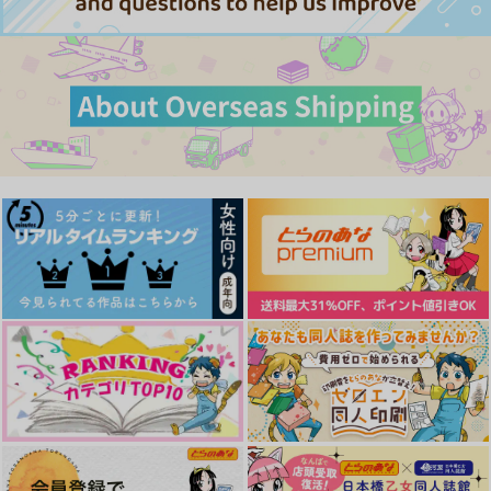
杉元佐一×アシリパ
戀し、愛おし
金糸銀糸に渡る青
恋文
サンプル
サンプル
サンプル
四月堂
砂場に集合！
GRASS
944
787
カート
カート
カート
1,196
円
円
円
（税込）
（税込）
（税込）
杉元佐一×アシリパ
カブルー×ミスルン
錆兎×冨岡義勇
サンプル
サンプル
サンプル
作品詳細
作品詳細
作品詳細
恋の道も一歩から
Happy Ever After
こがねいろつながる
四月堂
いずむ
ぽろぽろこぼれる
1,257
1,572
1,824
円
円
専売
専売
円
（税込）
（税込）
（税込）
ゴールデンカムイ
ゴールデンカムイ
ゴールデンカムイ
杉元佐一×アシリパ
杉元佐一×アシリパ
恋の道も一歩から
おとぎ話のそのあとで
杉元佐一×アシリパ
拝啓、友へ