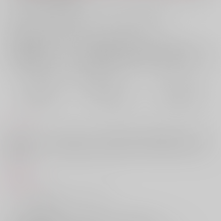
お支払い金額：
860円
+
送料+サービス料・手数料
?
お支払時期についてはこちらをご覧ください
?
店舗在庫
欲しいものリストに追加
おまとめ目安と発送目安
?
毎度便
定期便（週1)
定期便（月2)
2026/08/07から
2026/08/12から
2026/08/20から
5日以内に発送
10日以内に発送
14日以内に発送
コメント
杉元とアシリパさんと娘ちゃん、杉元一家のほのぼの家族本です。完全
捏造設定に加え、後半は成人向けの内容になっておりますのでご注意く
ださい。
商品紹介
「アチャ おきてー あしゃごはんー」
「うん… おはよう」
アシリパに頼まれて、杉元を起こしに行った娘のオトー。