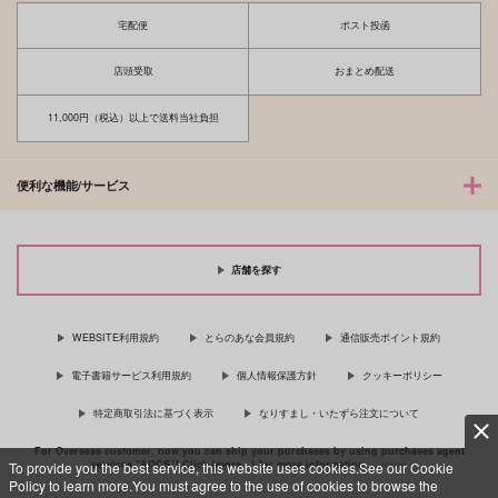
宅配便
ポスト投函
店頭受取
おまとめ配送
11,000円（税込）以上で送料当社負担
便利な機能/サービス
店舗を探す
WEBSITE利用規約
とらのあな会員規約
通信販売ポイント規約
電子書籍サービス利用規約
個人情報保護方針
クッキーポリシー
特定商取引法に基づく表示
なりすまし・いたずら注文について
For Overseas customer, now you can ship your purchases by using purchases agent
services “AOCS”! Click {more…} for more information …
more
To provide you the best service, this website uses cookies.See our Cookie
Policy to learn more.You must agree to the use of cookies to browse the