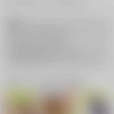
#
#
0830#エアブー 超夏祭り
0927HELLO!!#エアブー
注意事項
キャンセルについては
こちら
をご覧下さい。
返品については
こちら
をご覧下さい。
おまとめ配送については
こちら
をご覧下さい。
再販投票については
こちら
をご覧下さい。
イベント応募券付商品などをご購入の際は毎度便をご利用ください。
詳細は
こちら
をご覧ください。
一緒に買われている同人作品または類似商品