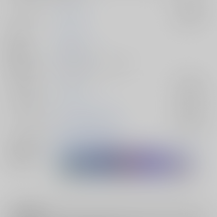
サークル名
七泉花苑
入荷アラート
作家
たわし
発行日
2016/03/13
種別/サイズ
同人誌 - 小説/ Ａ５ 124p
ジャンル/
刀剣乱舞
入荷アラート
サブジャンル
カップリング
和泉守兼定×堀川国広
入荷アラート
メインキャラ
和泉守兼定
堀川国広
関連特集
注意事項