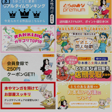
はん
ビーグルの庭
仄仄
こんぶや
770
472
円
円
（税込）
（税込）
1,078
円
（税込）
堀川国広×加州清光
山姥切国広×堀川国広
橘真琴×七瀬遙
サンプル
サンプル
サンプル
作品詳細
作品詳細
作品詳細
裏庭暮らしの小さなふ
日常録ーふたり暮らし
ハネムーンオーバーフ
たり
ー
ロウ