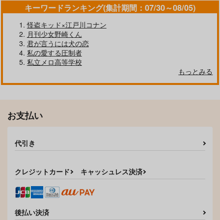
ROT
ラピスラズリ
PH圏外
キーワードランキング(集計期間：07/30～08/05)
736
330
1,257
円
円
円
（税込）
（税込）
（税込）
怪盗キッド×江戸川コナン
水木×鬼太郎
オクジー×バデーニ
守沢千秋×南雲鉄虎
月刊少女野崎くん
君が言うには犬の恋
サンプル
サンプル
サンプル
私の愛する圧制者
私立メロ高等学校
作品詳細
作品詳細
作品詳細
もっとみる
お支払い
代引き
クレジットカード
キャッシュレス決済
意志の上にも十年
最初の夜にふたりで転
ふたりのひみつ
んだだけ。
S.T.O
七ノ蔵
後払い決済
刺身ベリー