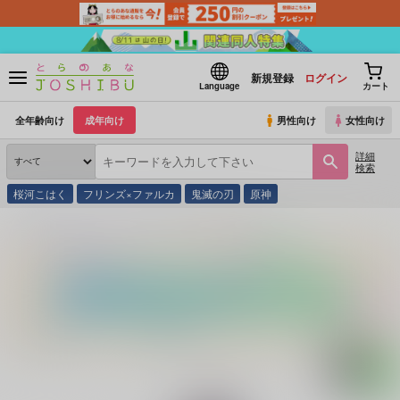
新規登録
ログイン
Language
カート
全年齢向け
成年向け
男性向け
女性向け
詳細
検索
桜河こはく
フリンズ×ファルカ
鬼滅の刃
原神
とらのあな通販
同人誌
七泉花苑
東京ふたり暮らし