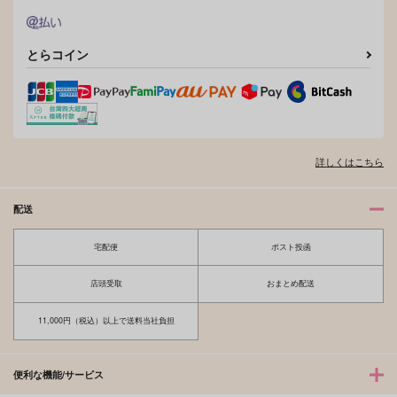
2,515
1,572
円
円
（税込）
（税込）
629
円
（税込）
陸奥守吉行×山姥切国広
五条悟×虎杖悠仁
九条天×和泉一織
とらコイン
サンプル
サンプル
サンプル
作品詳細
作品詳細
作品詳細
詳しくはこちら
配送
宅配便
ポスト投函
店頭受取
おまとめ配送
11,000円（税込）以上で送料当社負担
朝食はふたりで
ふたりは箱の中
八丁味噌
Rabbit Hole.
便利な機能/サービス
1,257
1,572
円
円
（税込）
（税込）