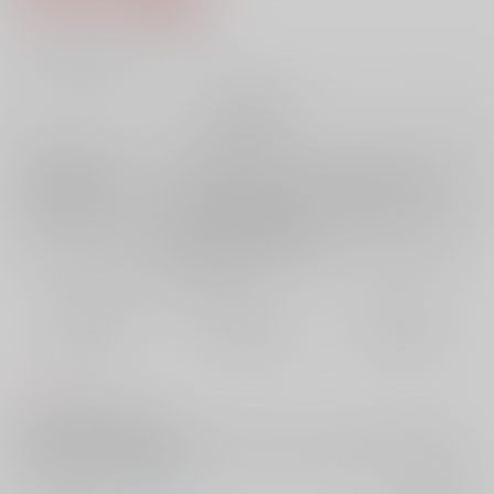
14
通販ポイント：
pt獲得
？
╳
：在庫なし
再販希望
店舗在庫
欲しいものリストに追加
再入荷を通知する
おまとめ目安と発送目安
?
毎度便
定期便（週1)
定期便（月2)
未定から
未定から
未定から
5日以内に発送
10日以内に発送
14日以内に発送
コメント
『美容師堀川国広の秘密』
［http://www.toranoana.jp/mailorder/article/04/0030/36/82/040030368238.
html］のスピンオフ長編