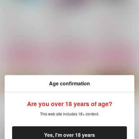
こひぶみ
龍の心の憩い処
エドワルダの嘘再録集
オトノハ
9:knock
エドワルダの嘘
787
787
5,280
円
円
円
（税込）
（税込）
（税込）
和泉守兼定×女審神者
陸奥守吉行×和泉守兼定
和泉守兼定×歌仙兼定
サンプル
サンプル
サンプル
作品詳細
作品詳細
作品詳細
Age confirmation
もっと見る！
Are you over 18 years of age?
This web site includes 18+ content.
一緒に買われている商品
Yes, I'm over 18 years
バッド・ベット・バッ
恋は逃げてちゃ始まら