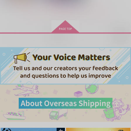
気になるあの子
追い剥ぎ系Ω文次郎の
HAPPY HAPPENING
いただき方
台所
いもけんぴ
もっと見る！
台所
550
572
円
円
（税込）
（税込）
315
円
（税込）
堀川国広
食満留三郎×潮江文次郎
食満留三郎×潮江文次郎
再販希望
サンプル
サンプル
サンプル
一畳間まんきつ暮ら
一畳間まんきつ暮ら
し! 2
し! 1
作品詳細
作品詳細
作品詳細
芳文社
芳文社
935
935
円
円
（税込）
（税込）
サンプル
サンプル
作品詳細
作品詳細
君の隣に立ちたくて
一緒に ゆ
ふたり暮らしと幸せご