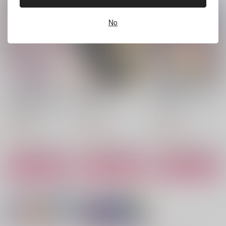
バッド・ベット・バッ
ト・ビート１
ない
ト・ビート２
たわごと本舗
明日天気になーあ
たわごと本舗
No
れ。
787
1,210
円
円
（税込）
（税込）
504
エース×デュース
円
エース×デュース
（税込）
蘇枋隼飛×楡井秋彦
サンプル
サンプル
サンプル
作品詳細
作品詳細
作品詳細
アフタヌーンティーは
獣は贄に愛された
一畳間まんきつ暮ら
いかがですか? 私と先
い 下
し! 3
輩の、不純で一途なふ
KADOKAWA
青泉社
芳文社
たり暮らし 1
924
935
968
円
円
円
（税込）
（税込）
（税込）
サンプル
サンプル
サンプル
作品詳細
作品詳細
作品詳細