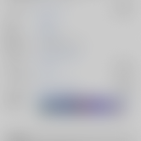
サークル名
劇団レトロ座
入荷アラート
作家
置るみる
発行日
2015/08/23
種別/サイズ
同人誌 - 漫画/ Ｂ５ 24p
初出イベント
2015/08/23 鏡花鶴月
ジャンル/
刀剣乱舞
入荷アラート
サブジャンル
カップリング
鶴丸国永×三日月宗近
入荷アラート
関連特集
注意事項