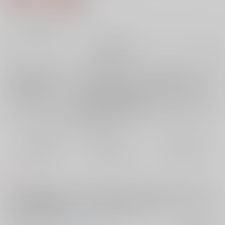
6
通販ポイント：
pt獲得
？
╳
：在庫なし
再販希望
店舗在庫
欲しいものリストに追加
再入荷を通知する
おまとめ目安と発送目安
?
毎度便
定期便（週1)
定期便（月2)
未定から
未定から
未定から
5日以内に発送
10日以内に発送
14日以内に発送
コメント
二振目の鶴丸(Lv25)が一振目の鶴丸(Lv99)に恋仲である三日月(Lv25)とH
がしたいと相談するのだが･･･？つるみか(H大好き熟練カップル)×つるみ
か(初恋思春期な純情カップル)の4P本です。