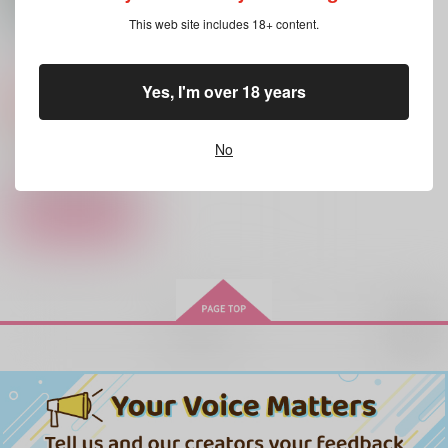
This web site includes 18+ content.
かじるつるみか本丸
破
へびが囁く
Yes, I'm over 18 years
3,144
円
専売
（税込）
刀剣乱舞
鶴丸国永×三日月宗近
No
サンプル
カート
再販希望