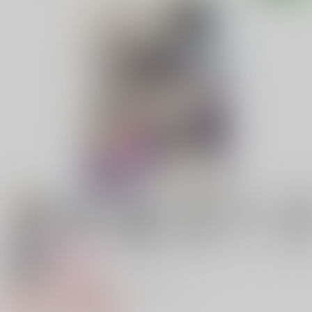
18禁
女性向け
乱交注意～♂ヌポポッてよし♂～
688円（税込）