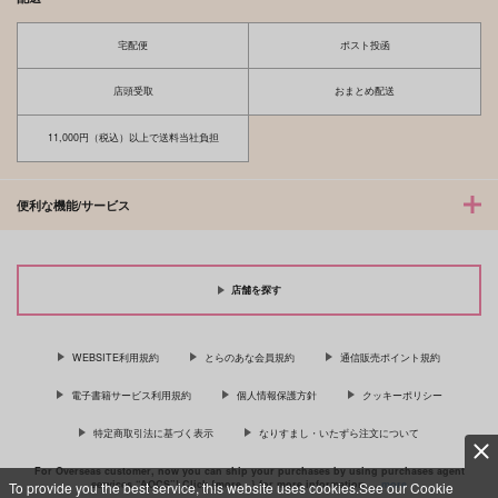
宅配便
ポスト投函
店頭受取
おまとめ配送
11,000円（税込）以上で送料当社負担
便利な機能/サービス
店舗を探す
WEBSITE利用規約
とらのあな会員規約
通信販売ポイント規約
電子書籍サービス利用規約
個人情報保護方針
クッキーポリシー
特定商取引法に基づく表示
なりすまし・いたずら注文について
For Overseas customer, now you can ship your purchases by using purchases agent
services “AOCS”! Click {more…} for more information …
more
To provide you the best service, this website uses cookies.See our Cookie