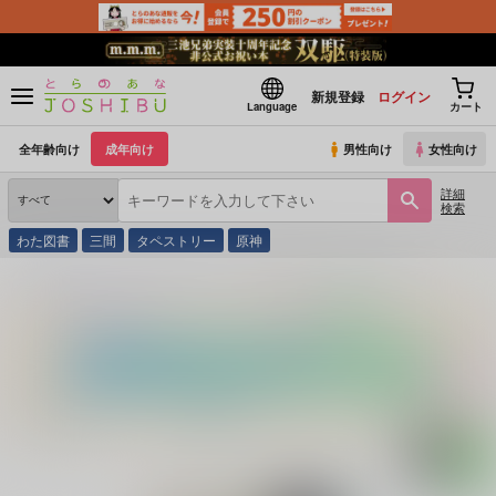
新規登録
ログイン
Language
カート
全年齢向け
成年向け
男性向け
女性向け
詳細
検索
わた図書
三間
タペストリー
原神
とらのあな通販
同人誌
劇団レトロ座
乱交注意～♂ヌポポッてよし♂～