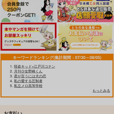
キーワードランキング(集計期間：07/30～08/05)
怪盗キッド×江戸川コナン
月刊少女野崎くん
君が言うには犬の恋
私の愛する圧制者
私立メロ高等学校
もっとみる
お支払い