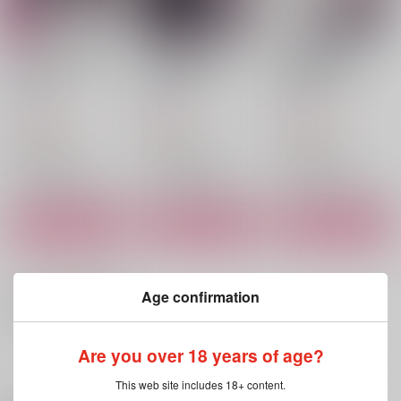
ひかりの子 再録集
刺傷再録集 side2-
刺傷再録集 side1-
【特典付】
station(松及)
airport(岩及)
刺傷
刺傷
刺傷
1,650
860
2,578
円
円
円
（税込）
（税込）
（税込）
ハイキュー!!
ハイキュー!!
ハイキュー!!
岩泉一×及川徹
松川一静×及川徹
岩泉一×及川徹
サンプル
サンプル
サンプル
カート
カート
カート
Age confirmation
Are you over 18 years of age?
もっと見る！
This web site includes 18+ content.