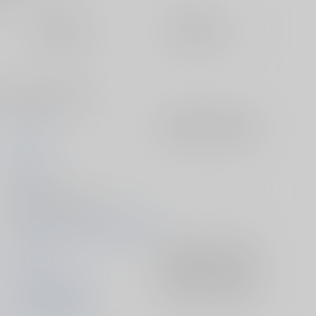
定期便（週1)
定期便（月2)
未定から
未定から
10日以内に発送
14日以内に発送
純を見てる御幸の話です。
オルガネラ
入荷アラート
を設定
ヒタキ
2014/10/12
同人誌 - 漫画/ Ｂ５ 36p
2014/10/12 COMIC CITY SPARK 9
ダイヤのＡ
入荷アラート
を設定
御幸一也×沢村栄純
入荷アラート
を設定
御幸一也
沢村栄純