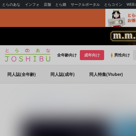
とらのあな
インフォ
店舗
とら婚
サークルポータル
とらコイン
WE
全年齢向け
成年向け
男性向け
同人誌(全年齢)
同人誌(成年)
同人特集(Vtuber)
とらのあな通販
同人誌
オルガネラ
まあるい地球の向こう側