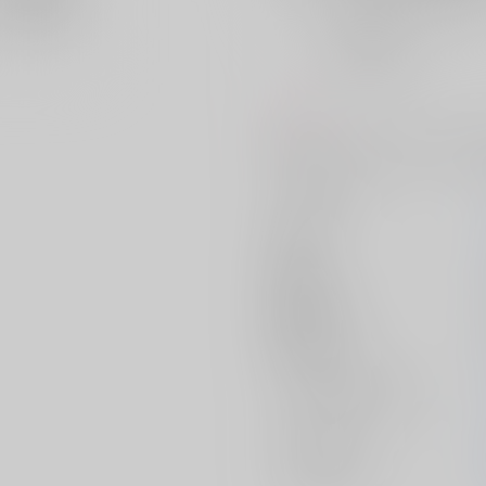
おまとめ目安と発送目安
?
毎度便
未定から
5日以内に発送
コメント
御幸を追いかける栄純とそんな栄
サークル名
作家
発行日
種別/サイズ
初出イベント
ジャンル/
サブジャンル
カップリング
メインキャラ