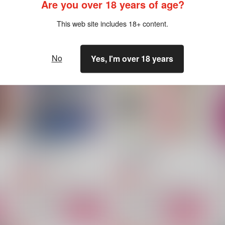
Are you over 18 years of age?
This web site includes 18+ content.
No
Yes, I'm over 18 years
SWEET REQUEST
少女漫画指数
α
お花狩り
壺中遊
La
629
715
1
円
円
専売
専売
（税込）
（税込）
純
ダイヤのＡ
御幸一也×沢村栄純
ダイヤのＡ
御幸一也×沢村栄純
ト
サンプル
カート
サンプル
カート