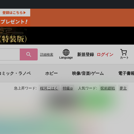
新規登録
ログイン
詳細
検索
Language
カート
コミック・ラノベ
ホビー
映像/音楽/ゲーム
電子書
急上昇ワード:
桜河こはく
特級α
人気ワード:
呪術廻戦
夢主
ポストする
LINEで送る