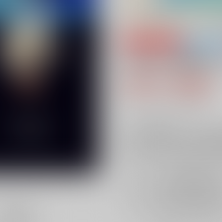
専売
全年齢
まあるい地球の向
660円（税込
6
通販ポイント：
pt獲得
？
╳
：在庫なし
受
店舗在庫
を確認
再入荷を通知す