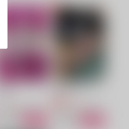
の純愛
小湊亮介怪奇譚 Kホテル
byrinth
KMR
,887
990
円
円
専売
（税込）
（税込）
ダイヤのＡ
御幸一也×沢村栄純
ダイヤのＡ
御幸一也×沢村栄純
サンプル
カート
サンプル
カート