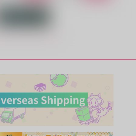
強く儚い君へ
byrinth
,118
円
（税込）
ダイヤのＡ
御幸一也×沢村栄純
サンプル
カート