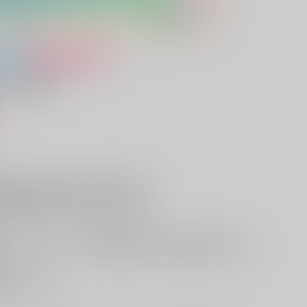
女性向け
こう側
）
付開始前
欲しいものリストに追加
る