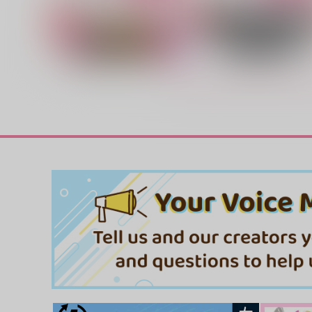
禁欲ラブラブ大作戦
Melty Ice cream
お花狩り
乳酸菌
787
143
円
円
専売
専売
（税込）
（税込）
ダイヤのＡ
御幸一也×沢村栄純
ダイヤのＡ
御幸一也×沢村栄
サンプル
カート
サンプル
カー