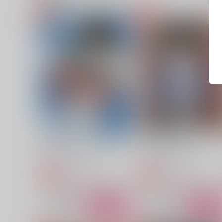
沢村くんはアイドルです！
沢村くんのおてつだい
honey lemon drop
honey lemon drop
472
787
円
円
専売
専売
（税込）
（税込）
ダイヤのＡ
御幸一也×沢村栄純
ダイヤのＡ
御幸一也×沢村栄
サンプル
カート
サンプル
カー