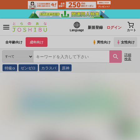
新規登録
ログイン
Language
カート
全年齢向け
成年向け
男性向け
女性向け
詳細
検索
特級α
ゼンゼロ
カラスバ
原神
とらのあな通販
同人誌
UltimatePowers
LOVER BOY