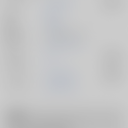
サークル名
UltimatePowers
入荷アラート
作家
RURU
発行日
2014/09/21
種別/サイズ
同人誌 - 漫画/ Ｂ５ 24p
初出イベント
2014/09/21 Splash!
ジャンル/
Free！
入荷アラート
サブジャンル
カップリング
山崎宗介×松岡凛
入荷アラート
メインキャラ
山崎宗介
松岡凛
注意事項
キャンセルについては
こちら
をご覧下さい。