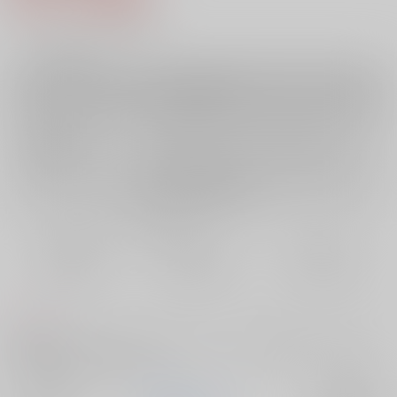
5
通販ポイント：
pt獲得
？
╳
：在庫なし
受付開始前
店舗在庫
欲しいものリストに追加
再入荷を通知する
おまとめ目安と発送目安
?
毎度便
定期便（週1)
定期便（月2)
未定から
未定から
未定から
5日以内に発送
10日以内に発送
14日以内に発送
コメント
宗凛がただただいちゃついてる本です。メイド姿の凛が出てきますので
女装苦手な方はご注意下さい。