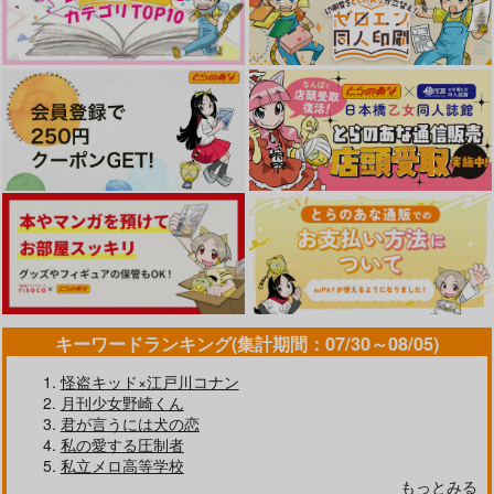
キーワードランキング(集計期間：07/30～08/05)
怪盗キッド×江戸川コナン
月刊少女野崎くん
君が言うには犬の恋
私の愛する圧制者
私立メロ高等学校
もっとみる