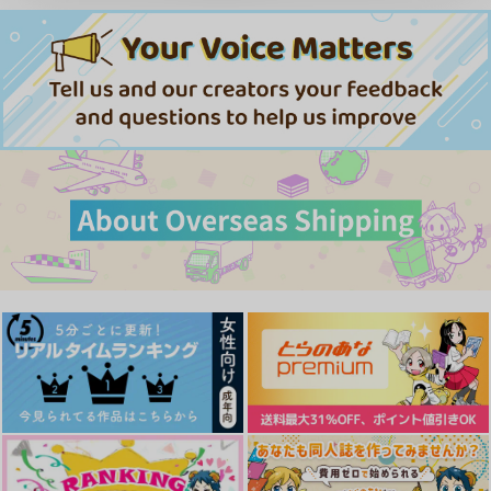
GEOLOGIC
692
円
専売
（税込）
Free！
山崎宗介×松岡凛
サンプル
カート