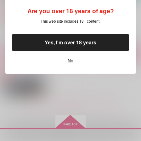
ial Day!! 2
ial Day!!1
もりだくさん
GEOLOGIC
Are you over 18 years of age?
GEOLOGIC
787
円
専売
（税込）
692
692
円
専売
円
専売
（税込）
（税込）
Free！
This web site includes 18+ content.
Free！
Free！
山崎宗介×松岡凛
山崎宗介×松岡凛
山崎宗介×松岡凛
Yes, I'm over 18 years
サンプル
サンプル
サンプル
カート
カート
カート
No
もっと見る！
受付開始前
以心電心