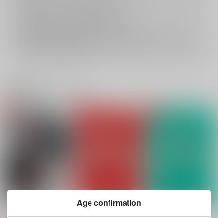
返品については
こちら
をご覧下さい。
おまとめ配送については
こちら
をご覧下さい。
再販投票については
こちら
をご覧下さい。
イベント応募券付商品などをご購入の際は毎度便をご利用ください。
詳細は
こちら
をご覧ください。
関連商品(カップリング)
Age confirmation
夜食買いに行こうぜ!!
Happy Happy Memor
Happy Happy Memor