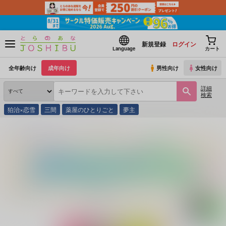
新規登録
ログイン
Language
カート
全年齢向け
成年向け
男性向け
女性向け
詳細
検索
狛治×恋雪
三間
薬屋のひとりごと
夢主
とらのあな通販
同人誌
み。
Call me...