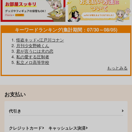
キーワードランキング(集計期間：07/30～08/05)
怪盗キッド×江戸川コナン
月刊少女野崎くん
君が言うには犬の恋
私の愛する圧制者
私立メロ高等学校
もっとみる
お支払い
代引き
クレジットカード
キャッシュレス決済