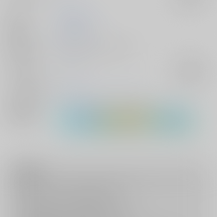
作家
三田村クララ
発行日
2010/01/10
種別/サイズ
同人誌 - その他/ Ｂ５ 20p
ジャンル/
ヘタリア
入荷アラート
サブジャンル
メインキャラ
氷
諾
バッシュ・ツヴィンクリ
関連特集
注意事項
キャンセルについては
こちら
をご覧下さい。
返品については
こちら
をご覧下さい。
おまとめ配送については
こちら
をご覧下さい。