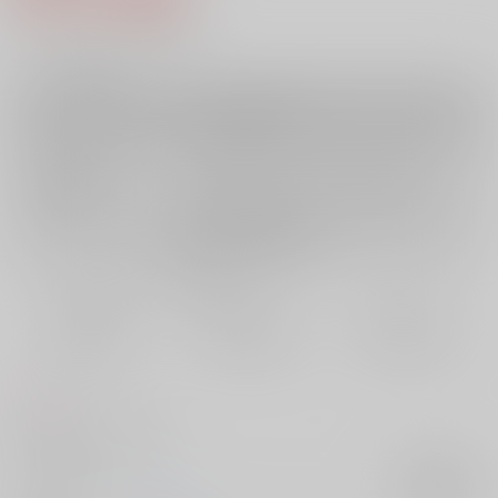
4
通販ポイント：
pt獲得
？
╳
：在庫なし
受付開始前
店舗在庫
欲しいものリストに追加
再入荷を通知する
おまとめ目安と発送目安
?
毎度便
定期便（週1)
定期便（月2)
未定から
未定から
未定から
5日以内に発送
10日以内に発送
14日以内に発送
コメント
北欧中心に色々出てます。
サークル名
み。
入荷アラート