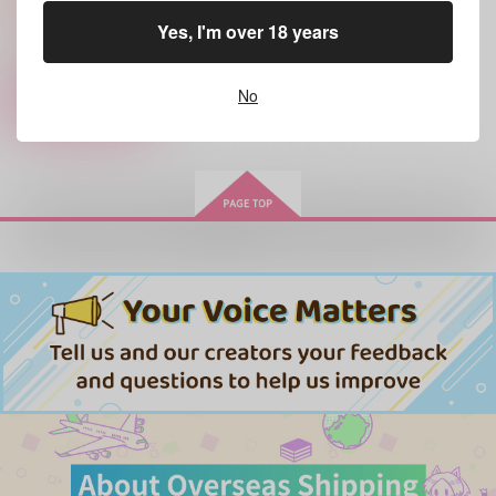
ヘタリア
丁×諾
Yes, I'm over 18 years
サンプル
No
カート
受付開始前