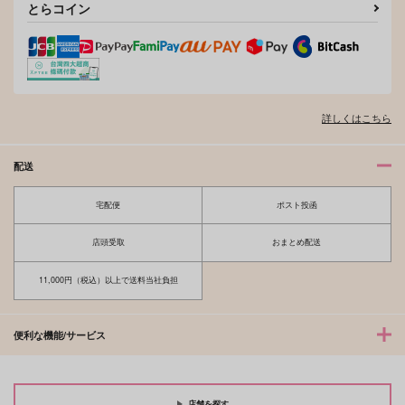
とらコイン
詳しくはこちら
配送
宅配便
ポスト投函
店頭受取
おまとめ配送
11,000円（税込）以上で送料当社負担
便利な機能/サービス
店舗を探す