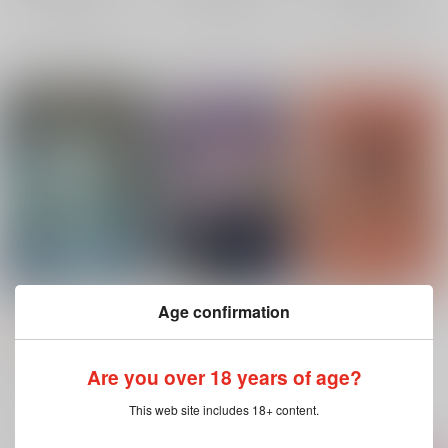
Sparkle!!
ネオンサイドシネマ
IT's aワンダフルワー
Age confirmation
ク 新人ですけど、仕
760
760
円
円
事も恋?も頑張ります!
（税込）
（税込）
760
円
（税込）
インテルフィン
インテルフィン
こぐま
Are you over 18 years of age?
インテルフィン
まちの九々
×：在庫なし
キカイニンゲン
×：在庫なし
This web site includes 18+ content.
×：在庫なし
サンプル
サンプル
サンプル