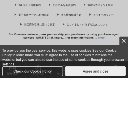
WEBSITE利用規約
とらのあな会員規約
通信販売ポイント規約
電子書籍サービス利用規約
個人情報保護方針
クッキーポリシー
特定商取引法に基づく表示
なりすまし・いたずら注文について
「ギヴンイラスト集 2」＆「ギヴン
イラスト集 モノクロSIDE 2」
For Overseas customer, now you can ship your purchases by using purchases agent
services “AOCS”! Click {more…} for more information …
more
To provide you the best service, this website uses cookies.See our Cookie
Policy to learn more.You must agree to the use of cookies to browse the
c TORANOANA Inc, All Rights Reserved.
website, but you can also refuse the use of some cookies through your browser
settings.
Check our Cookie Policy
Agree and close
新着作品
割引作品
ランキング
専売同人
特典付き