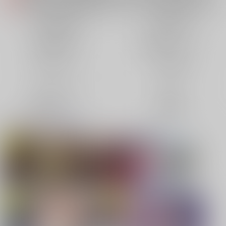
【2026/5/7より】再販投票システム・アップデートのお知らせ（2026.05.07 掲載）
重要
【2026/4/1より】とらのあなプレミアム、新支払い方法＆新プラン導入のお知らせ（2026.03.09 掲載）
重要
同人誌(全年齢)
同人誌(成年)
おまとめサイクル「定期便(月2)」一般会員様の利用再開のお知らせ（2026.02.05 掲載）
重要
同人特集(Vtuber)
同人特集(オリジナル)
「とらのあな×駿河屋日本橋乙女同人誌館」通販店頭受取サービス開始のお知らせ（2026.01.05 更新｜2025.12.30 掲載）
重要
【2025/12/1より】「通販ポイント⇒とらコイン変換キャンペーン」終了のお知らせ（2025.11.21 掲載）
重要
同人アイテム
ボドゲ特集
個人情報保護方針の改定について（2025.09.19 更新｜2025.08.01 掲載）
重要
ポイント付与・管理体制改定のお知らせ（2024.11.20 掲載）
重要
コミック・ラノベ
ホビー
全てのお知らせを見る
映像/音楽/ゲーム
電子書籍
同人オススメ
同人TOP
【刀剣乱舞】
【TYPE-MOON】新刊特集