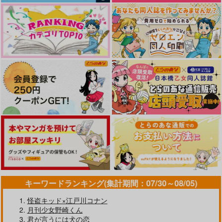
なんかもうあーあって感じ。2 特装
僕の愛しいよなさん
版
黄泉のツガイ
cloud nine(古川 慎盤)/古川慎
エンドロールは地獄まで 2
嘘つきなキスで今日もバイバイ
好きとおかえり
25時、赤坂で 6
キーワードランキング(集計期間：07/30～08/05)
クールぶり男子と激重男子 1
恋のふりして君を呼ぶ
怪盗キッド×江戸川コナン
月刊少女野崎くん
君が言うには犬の恋