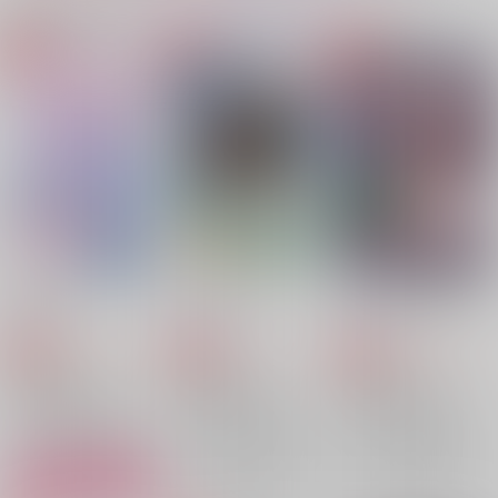
同人ランキング
ランキングポータルはコチラ！
No.1
No.2
No.2
【Dr.STONE】
【Dr.STONE】
【呪術廻戦】
【落第忍者乱太郎】
はるゆわい
ふたりぐらし3
ふたりぐらし再録
【僕のヒーローアカデミア】
【僕のヒーローアカデミア】
suisei
imakoko
imakoko
1,257
787
1,572
円
円
専売
専売
円
専売
（税込）
（税込）
（税込）
鬼滅の刃
鬼滅の刃
鬼滅の刃
冨岡義勇×竈門炭治郎
冨岡義勇×竈門炭治郎
冨岡義勇×竈門炭治郎
サンプル
サンプル
サンプル
再販希望
再販希望
カート