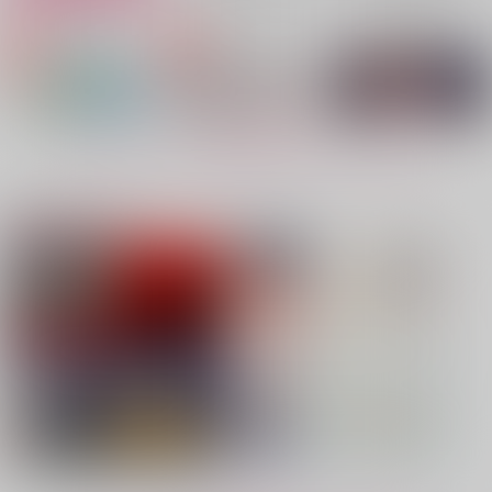
No.4
No.5
No.6
もっと見る！
注目コンテンツ
にたものおさななじみ
ENIGMA謎愛
情焔に灼かれる
星屑ゼリー
自由汁液
松と蠣
550
1,100
787
円
円
専売
専売
円
（税込）
（税込）
（税込）
僕のヒーローアカデミア
呪術廻戦
Fate/Grand Order
爆豪勝己×緑谷出久
五条悟×夏油傑
ジョン×リチャード
サンプル
サンプル
サンプル
再販希望
カート
カート