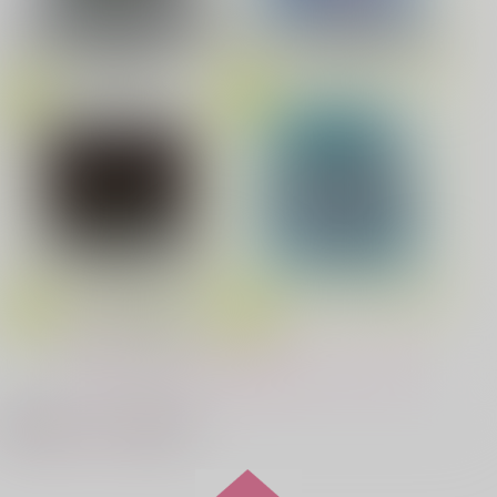
鬼上司・獄寺さんは暴かれたい。 6
恋してくれるな、マイバディ
劇場版「鬼滅の刃」無限城編
第一章 猗窩座再来(完全生産限
Fate/Grand Order Original S
定版) (アクリルスタッキングB
oundtrack VIII(初回仕様限定
OX付限定版)
盤)
みなと商事コインランドリー 7
光が死んだ夏 9
夜明けの唄 7
ふたりのけもの 2
LIMITLESS(初回限定盤)/蒼井
翔太
アイドルマスター SideM
もっと見る！
忠犬部下とツンデレ少尉 2
じょうずに我慢できるまで
最近チェックした作品
MAMORU MIYANO ASIA LIV
うたの☆プリンスさまっ♪HE
E TOUR 2025-2026 ～VACATI
★VENSドラマCD「BLACK G