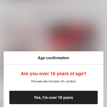
もっと見る！
No.7
No.8
No.9
コミック・ラノベ・雑誌オススメ
書籍TOP(全年
(全年齢に飛びます)
齢)
今日のランキングベスト100
灰色と赤
Age confirmation
ありふれた日々を
会計サマは発情期！？
30年後WEBLOG 2
鯛
白出書店
そそもり屋
Are you over 18 years of age?
550
787
550
円
円
専売
専売
円
専売
（税込）
（税込）
（税込）
灯台守とかもめの子 3
ヤリチン☆ビッチ部 7
崩壊：スターレイル
Re:ゼロから始める異世界生活
吸血鬼すぐ死ぬ
This web site includes 18+ content.
ファイノン×モーディス
ユリウス×スバル
ロナルド×ドラルク
もっと見る！
サンプル
サンプル
サンプル
Yes, I'm over 18 years
再販希望
再販希望
再販希望
ホビーオススメ
ホビーTOP(全年齢)
(全年齢に飛びます)
俺の可愛い弟は 2
変態ストーカーに狙われてます 5