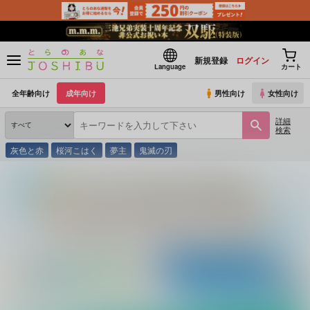
新規登録
ログイン
Language
カート
全年齢向け
成年向け
男性向け
女性向け
詳細
検索
灰色と赤
桜河こはく
夢主
鬼滅の刃