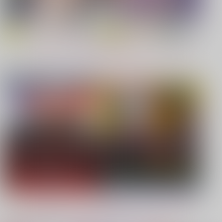
【原神】
【鬼滅の刃】
もっと見る！
同人ジャンル
ジャンル一覧
【鬼滅の刃】
【僕のヒーローアカデミア】
【鬼滅の刃】
【プロジェクトセカイ】
【Dr.STONE】
【鬼滅の刃】
もっと見る！