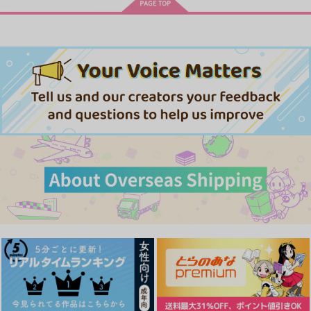
ONING!～/宮野真守
ARDEN-memento-」
体感予報 2
青と碧 2
きみは最愛のステラ 上下巻
ミルクなきみとビターな彼 2
悲劇の元凶となる最強外道ラ
スボス女王は民の為に尽くし
ます。Season2
春夏秋冬代行者 春の舞
愛とかいろいろあるところ
あなたは俺の運命でしょ！！
やらしく躾けて愛してあげる－Dom
最狂ヤンキーが僕だけに夢中な
「40までにしたい10のこと2」
／Subユニバース－２
件！？
ドラマCD「甘くて熱くて息も
ドラマCD特装盤 (マンガ小冊
できない 4」
子セット)