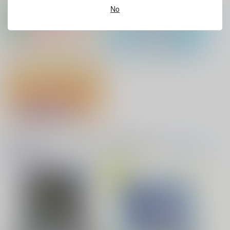
No
No.9
缶バッジ・アクリルバッジ・レザー
アクリル系グッズ PickUp！
バイトの宮川君は店長が好き 2
腐男子も歩けば恋に沼る
バッジ
出来損ないのラブソング Riff
兎太と烏堂
『フィギュア』Pick UP！
どうぞ、しばしの戯れ
を！
音楽・映像・ゲームオススメ
音楽/映像/ゲーム
(全年齢に飛びます)
はたけおこし
TOPへ(全年齢)
629
円
専売
（税込）
花金ラブアクシデント!
絶対ど～しても楽していきたいっ!
呪術廻戦
五条悟×禪院直哉
サンプル
カート