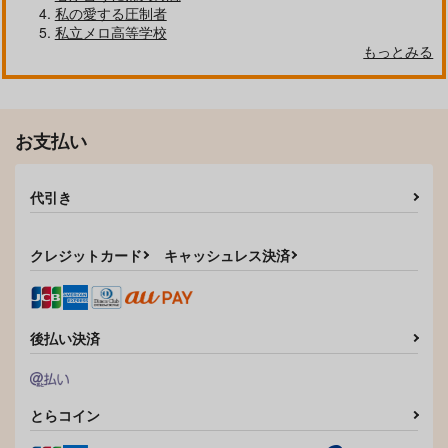
私の愛する圧制者
私立メロ高等学校
もっとみる
自分しか知らない彼氏の一面 1
明日もきみに会いに行く 2
お支払い
平野と鍵浦 7
せんせいの金曜日
代引き
クレジットカード
キャッシュレス決済
そんなに言うなら抱いてやる
ファミレス行こ。 下
後払い決済
とらコイン
オレはお前に推されたい!!
隠れ狼と流され子羊