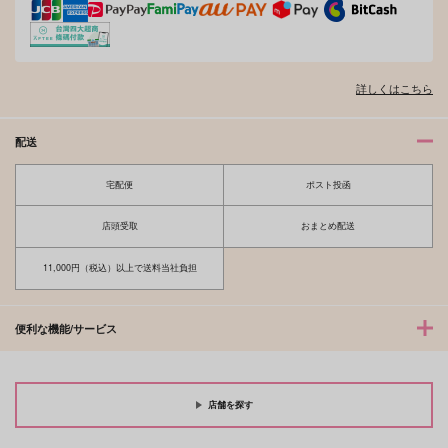
夫を味方にする方法 5
甘くて熱くて息もできない 4
詳しくはこちら
配送
宅配便
ポスト投函
北山くんと南谷くん －お付き合い1
ふたりよがりなメルティチャーム 1
年目－&西湖くんと東川くん 1
店頭受取
おまとめ配送
11,000円（税込）以上で送料当社負担
佐々木と宮野 11
理想的恋愛の条件 4 特装版
便利な機能/サービス
店舗を探す
最終電車 second time
推しカプの攻に攻められる俺の話