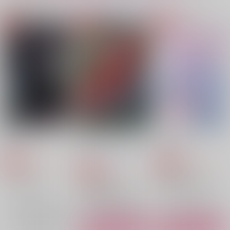
同人ランキング
ランキングポータルはコチラ！
No.1
No.2
No.3
【Dr.STONE】
【Dr.STONE】
【呪術廻戦】
【落第忍者乱太郎】
残滓
触れさせて、愛させ
はるゆわい
て。
【僕のヒーローアカデミア】
【僕のヒーローアカデミア】
心空
suisei
ずんちゃかさんば！
787
1,257
円
専売
円
専売
（税込）
（税込）
944
円
専売
（税込）
その他
鬼滅の刃
鬼滅の刃
ジプソ×カラスバ
冨岡義勇×竈門炭治郎
冨岡義勇×竈門炭治郎
サンプル
サンプル
サンプル
再販希望
カート
カート