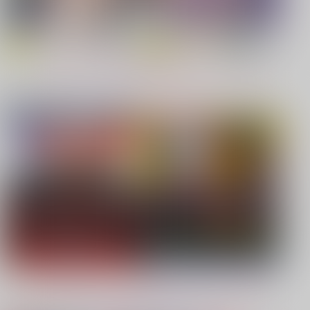
【原神】
【鬼滅の刃】
もっと見る！
同人ジャンル
ジャンル一覧
【鬼滅の刃】
【僕のヒーローアカデミア】
【鬼滅の刃】
【プロジェクトセカイ】
【Dr.STONE】
【鬼滅の刃】
もっと見る！