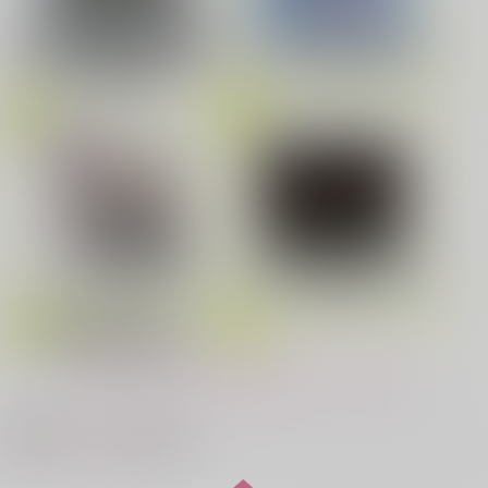
劇場版「鬼滅の刃」無限城編
再販希望
花金ラブアクシデント!
絶対ど～しても楽していきたいっ!
第一章 猗窩座再来(完全生産限
Fate/Grand Order Original S
定版) (アクリルスタッキングB
oundtrack VIII(初回仕様限定
OX付限定版)
盤)
鬼上司・獄寺さんは暴かれたい。 6
恋してくれるな、マイバディ
ドラマCD「甘くて熱くて息も
LIMITLESS(初回限定盤)/蒼井
みなと商事コインランドリー 7
光が死んだ夏 9
できない 4」
翔太
もっと見る！
夜明けの唄 7
ふたりのけもの 2
最近チェックした作品