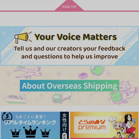
春夏秋冬代行者 春の舞
cloud nine(古川 慎盤)/古川慎
忠犬部下とツンデレ少尉 2
じょうずに我慢できるまで
体感予報 2
青と碧 2
MAMORU MIYANO ASIA LIV
E TOUR 2025-2026 ～VACATI
ONING!～/宮野真守
黄泉のツガイ
きみは最愛のステラ 上下巻
ミルクなきみとビターな彼 2
うたの☆プリンスさまっ♪HE
愛とかいろいろあるところ
あなたは俺の運命でしょ！！
★VENSドラマCD「BLACK G
アイドルマスター SideM
ARDEN-memento-」