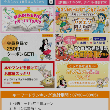
やらしく躾けて愛してあげる－Dom
最狂ヤンキーが僕だけに夢中な
／Subユニバース－２
件！？
悲劇の元凶となる最強外道ラ
「40までにしたい10のこと2」
スボス女王は民の為に尽くし
ドラマCD特装盤 (マンガ小冊
ます。Season2
子セット)
なんかもうあーあって感じ。2 特装
僕の愛しいよなさん
版
エンドロールは地獄まで 2
嘘つきなキスで今日もバイバイ
キーワードランキング(集計期間：07/30～08/05)
怪盗キッド×江戸川コナン
好きとおかえり
25時、赤坂で 6
月刊少女野崎くん