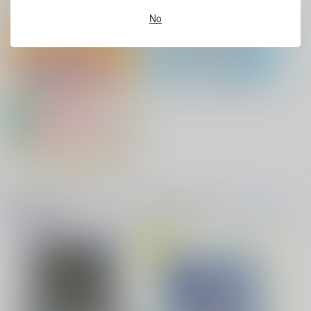
(全年齢に飛びます)
作品詳細
再販希望
カート
灯台守とかもめの子 3
ヤリチン☆ビッチ部 7
No
No.10
『フィギュア』Pick UP！
アクリル系グッズ PickUp！
俺の可愛い弟は 2
変態ストーカーに狙われてます 5
缶バッジ・アクリルバッジ・レザー
バッジ
バイトの宮川君は店長が好き 2
腐男子も歩けば恋に沼る
音楽・映像・ゲームオススメ
音楽/映像/ゲーム
(全年齢に飛びます)
どうぞ、しばしの戯れ
を！
TOPへ(全年齢)
はたけおこし
629
円
専売
出来損ないのラブソング Riff
兎太と烏堂
（税込）
呪術廻戦
五条悟×禪院直哉
サンプル