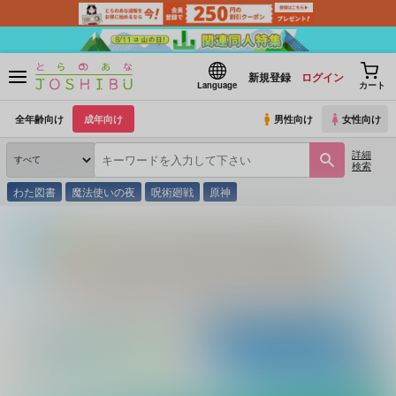
新規登録
ログイン
Language
カート
全年齢向け
成年向け
男性向け
女性向け
詳細
検索
わた図書
魔法使いの夜
呪術廻戦
原神