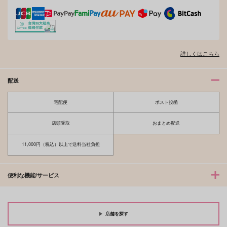
詳しくはこちら
オレはお前に推されたい!!
隠れ狼と流され子羊
配送
宅配便
ポスト投函
夫を味方にする方法 5
甘くて熱くて息もできない 4
店頭受取
おまとめ配送
11,000円（税込）以上で送料当社負担
北山くんと南谷くん －お付き合い1
ふたりよがりなメルティチャーム 1
便利な機能/サービス
年目－&西湖くんと東川くん 1
店舗を探す