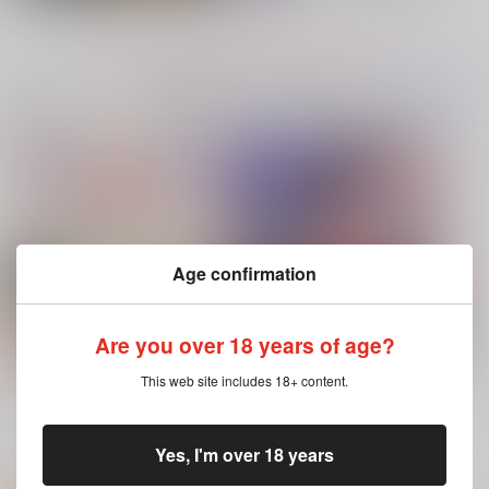
再販希望
作品詳細
カート
もっと見る！
No.7
No.8
No.9
コミック・ラノベ・雑誌オススメ
書籍TOP(全年
(全年齢に飛びます)
齢)
今日のランキングベスト100
ハイド・アンド・シーク
Age confirmation
束の間の夜と今生の秘
風のひとりごと 夢の
ENIGMA謎愛
密
続き
Are you over 18 years of age?
自由汁液
亀乃綴リ屋
+plus
1,100
円
専売
ブルースカイコンプレックス 11（特
灰色と赤
（税込）
This web site includes 18+ content.
1,430
693
円
円
専売
専売
装版・通常版）
（税込）
（税込）
呪術廻戦
鬼滅の刃
鬼滅の刃
五条悟×夏油傑
冨岡義勇×竈門炭治郎
不死川実弥×冨岡義勇
もっと見る！
Yes, I'm over 18 years
サンプル
サンプル
サンプル
ホビーオススメ
ホビーTOP(全年齢)