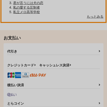
君が言うには犬の恋
私の愛する圧制者
私立メロ高等学校
もっとみる
クールぶり男子と激重男子 1
恋のふりして君を呼ぶ
お支払い
代引き
自分しか知らない彼氏の一面 1
明日もきみに会いに行く 2
クレジットカード
キャッシュレス決済
平野と鍵浦 7
せんせいの金曜日
後払い決済
とらコイン
そんなに言うなら抱いてやる
ファミレス行こ。 下