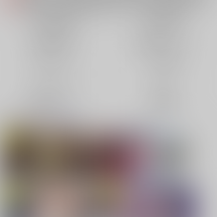
各種おまとめお荷物の発送状況につきまして（2026.08.06 掲載）
重要
【2026/5/7より】再販投票システム・アップデートのお知らせ（2026.05.07 掲載）
重要
同人誌(全年齢)
同人誌(成年)
【2026/4/1より】とらのあなプレミアム、新支払い方法＆新プラン導入のお知らせ（2026.03.09 掲載）
重要
同人特集(Vtuber)
同人特集(オリジナル)
おまとめサイクル「定期便(月2)」一般会員様の利用再開のお知らせ（2026.02.05 掲載）
重要
「とらのあな×駿河屋日本橋乙女同人誌館」通販店頭受取サービス開始のお知らせ（2026.01.05 更新｜2025.12.30 掲載）
重要
同人アイテム
ボドゲ特集
【2025/12/1より】「通販ポイント⇒とらコイン変換キャンペーン」終了のお知らせ（2025.11.21 掲載）
重要
個人情報保護方針の改定について（2025.09.19 更新｜2025.08.01 掲載）
重要
コミック・ラノベ
ホビー
ポイント付与・管理体制改定のお知らせ（2024.11.20 掲載）
重要
映像/音楽/ゲーム
電子書籍
全てのお知らせを見る
同人オススメ
同人TOP
【刀剣乱舞】
【TYPE-MOON】新刊特集