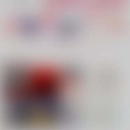
No.4
No.5
No.6
もっと見る！
注目コンテンツ
花よ蝶よ、狼よ
花降る頃まであとすこ
秘密の夜と胸の花
し
waterfront
亀乃綴リ屋
Rainy dot.
787
660
円
円
専売
（税込）
（税込）
629
円
専売
（税込）
原神
鬼滅の刃
鬼滅の刃
ファルカ×フリンズ
冨岡義勇×竈門炭治郎
冨岡義勇×胡蝶しのぶ
サンプル
サンプル
サンプル