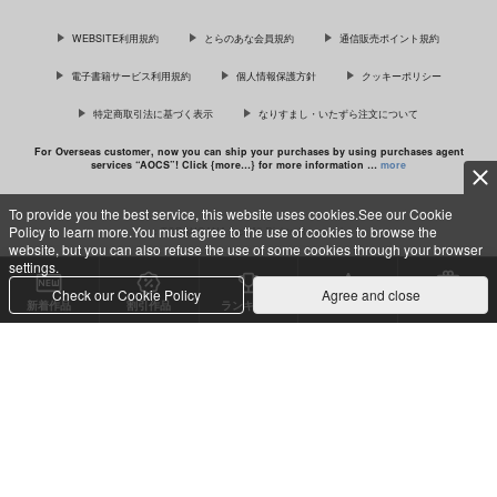
佐々木と宮野 11
理想的恋愛の条件 4 特装版
WEBSITE利用規約
とらのあな会員規約
通信販売ポイント規約
電子書籍サービス利用規約
個人情報保護方針
クッキーポリシー
特定商取引法に基づく表示
なりすまし・いたずら注文について
最終電車 second time
For Overseas customer, now you can ship your purchases by using purchases agent
services “AOCS”! Click {more…} for more information …
more
To provide you the best service, this website uses cookies.See our Cookie
Policy to learn more.You must agree to the use of cookies to browse the
c TORANOANA Inc, All Rights Reserved.
website, but you can also refuse the use of some cookies through your browser
settings.
Check our Cookie Policy
Agree and close
新着作品
割引作品
ランキング
専売同人
特典付き