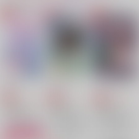
同人ランキング
ランキングポータルはコチラ！
No.1
No.2
No.2
【Dr.STONE】
【Dr.STONE】
【呪術廻戦】
【落第忍者乱太郎】
はるゆわい
ふたりぐらし3
ふたりぐらし再録
【僕のヒーローアカデミア】
【僕のヒーローアカデミア】
suisei
imakoko
imakoko
1,257
787
1,572
円
円
専売
専売
円
専売
（税込）
（税込）
（税込）
鬼滅の刃
鬼滅の刃
鬼滅の刃
冨岡義勇×竈門炭治郎
冨岡義勇×竈門炭治郎
冨岡義勇×竈門炭治郎
サンプル
サンプル
サンプル
再販希望
再販希望
カート