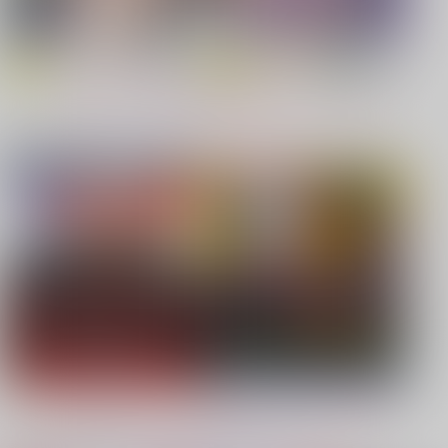
【原神】
【鬼滅の刃】
もっと見る！
同人ジャンル
ジャンル一覧
【鬼滅の刃】
【僕のヒーローアカデミア】
【鬼滅の刃】
【プロジェクトセカイ】
【Dr.STONE】
【鬼滅の刃】
もっと見る！