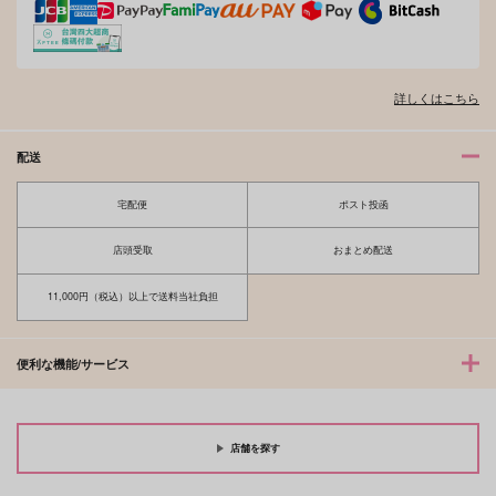
夫を味方にする方法 5
甘くて熱くて息もできない 4
詳しくはこちら
配送
宅配便
ポスト投函
北山くんと南谷くん －お付き合い1
ふたりよがりなメルティチャーム 1
年目－&西湖くんと東川くん 1
店頭受取
おまとめ配送
11,000円（税込）以上で送料当社負担
佐々木と宮野 11
理想的恋愛の条件 4 特装版
便利な機能/サービス
店舗を探す
最終電車 second time
推しカプの攻に攻められる俺の話