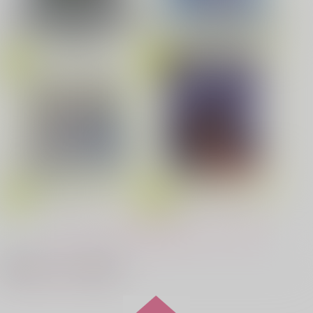
鬼上司・獄寺さんは暴かれたい。 6
恋してくれるな、マイバディ
劇場版「鬼滅の刃」無限城編
第一章 猗窩座再来(完全生産限
Fate/Grand Order Original S
定版) (アクリルスタッキングB
oundtrack VIII(初回仕様限定
OX付限定版)
盤)
みなと商事コインランドリー 7
光が死んだ夏 9
うたの☆プリンスさまっ♪HE
夜明けの唄 7
ふたりのけもの 2
★VENSドラマCD「BLACK G
ARDEN-memento-」
黄泉のツガイ
もっと見る！
忠犬部下とツンデレ少尉 2
じょうずに我慢できるまで
最近チェックした作品
悲劇の元凶となる最強外道ラ
スボス女王は民の為に尽くし