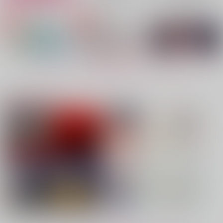
No.4
No.5
No.6
もっと見る！
注目コンテンツ
にたものおさななじみ
ENIGMA謎愛
情焔に灼かれる
星屑ゼリー
自由汁液
松と蠣
550
1,100
787
円
円
専売
専売
円
（税込）
（税込）
（税込）
僕のヒーローアカデミア
呪術廻戦
Fate/Grand Order
爆豪勝己×緑谷出久
五条悟×夏油傑
ジョン×リチャード
サンプル
サンプル
サンプル
再販希望
カート
カート