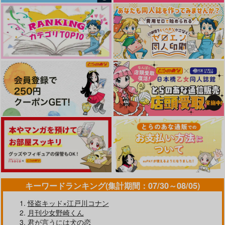
なんかもうあーあって感じ。2 特装
僕の愛しいよなさん
版
「40までにしたい10のこと2」
ドラマCD特装盤 (マンガ小冊
LIMITLESS(初回限定盤)/蒼井
子セット)
翔太
エンドロールは地獄まで 2
嘘つきなキスで今日もバイバイ
好きとおかえり
25時、赤坂で 6
キーワードランキング(集計期間：07/30～08/05)
クールぶり男子と激重男子 1
恋のふりして君を呼ぶ
怪盗キッド×江戸川コナン
月刊少女野崎くん
君が言うには犬の恋