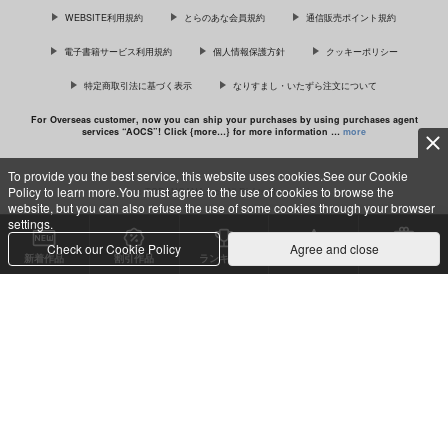
WEBSITE利用規約
とらのあな会員規約
通信販売ポイント規約
電子書籍サービス利用規約
個人情報保護方針
クッキーポリシー
特定商取引法に基づく表示
なりすまし・いたずら注文について
「ギヴンイラスト集 2」＆「ギヴン
イラスト集 モノクロSIDE 2」
For Overseas customer, now you can ship your purchases by using purchases agent
services “AOCS”! Click {more…} for more information …
more
To provide you the best service, this website uses cookies.See our Cookie
Policy to learn more.You must agree to the use of cookies to browse the
c TORANOANA Inc, All Rights Reserved.
website, but you can also refuse the use of some cookies through your browser
settings.
Check our Cookie Policy
Agree and close
新着作品
割引作品
ランキング
専売同人
特典付き