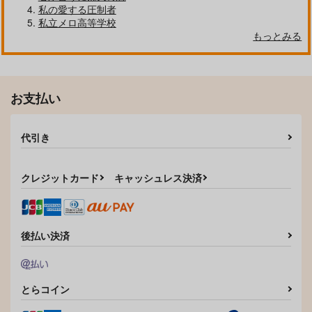
私の愛する圧制者
私立メロ高等学校
もっとみる
自分しか知らない彼氏の一面 1
明日もきみに会いに行く 2
お支払い
平野と鍵浦 7
せんせいの金曜日
代引き
クレジットカード
キャッシュレス決済
そんなに言うなら抱いてやる
ファミレス行こ。 下
後払い決済
とらコイン
オレはお前に推されたい!!
隠れ狼と流され子羊