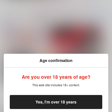
もっと見る！
No.7
No.8
No.9
コミック・ラノベ・雑誌オススメ
書籍TOP(全年
(全年齢に飛びます)
齢)
今日のランキングベスト100
灰色と赤
Age confirmation
ありふれた日々を
会計サマは発情期！？
30年後WEBLOG 2
鯛
白出書店
そそもり屋
Are you over 18 years of age?
550
787
550
円
円
専売
専売
円
専売
（税込）
（税込）
（税込）
灯台守とかもめの子 3
ヤリチン☆ビッチ部 7
崩壊：スターレイル
Re:ゼロから始める異世界生活
吸血鬼すぐ死ぬ
This web site includes 18+ content.
ファイノン×モーディス
ユリウス×スバル
ロナルド×ドラルク
もっと見る！
サンプル
サンプル
サンプル
Yes, I'm over 18 years
再販希望
再販希望
再販希望
ホビーオススメ
ホビーTOP(全年齢)
(全年齢に飛びます)
俺の可愛い弟は 2
変態ストーカーに狙われてます 5