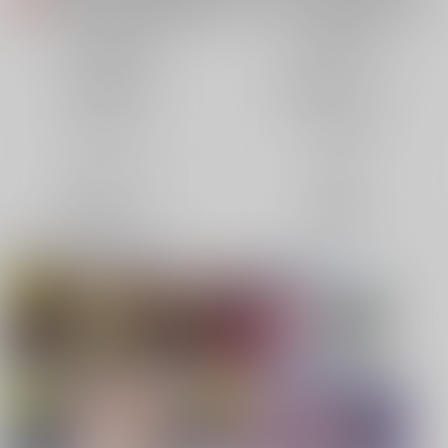
【2026/5/7より】再販投票システム・アップデートのお知らせ（2026.05.07 掲載）
重要
【2026/4/1より】とらのあなプレミアム、新支払い方法＆新プラン導入のお知らせ（2026.03.09 掲載）
重要
同人誌(全年齢)
同人誌(成年)
おまとめサイクル「定期便(月2)」一般会員様の利用再開のお知らせ（2026.02.05 掲載）
重要
同人特集(Vtuber)
同人特集(オリジナル)
「とらのあな×駿河屋日本橋乙女同人誌館」通販店頭受取サービス開始のお知らせ（2026.01.05 更新｜2025.12.30 掲載）
重要
【2025/12/1より】「通販ポイント⇒とらコイン変換キャンペーン」終了のお知らせ（2025.11.21 掲載）
重要
同人アイテム
ボドゲ特集
個人情報保護方針の改定について（2025.09.19 更新｜2025.08.01 掲載）
重要
ポイント付与・管理体制改定のお知らせ（2024.11.20 掲載）
重要
コミック・ラノベ
ホビー
全てのお知らせを見る
映像/音楽/ゲーム
電子書籍
同人オススメ
同人TOP
【刀剣乱舞】
【TYPE-MOON】新刊特集