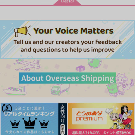
アイドルマスター SideM
ます。Season2
体感予報 2
青と碧 2
きみは最愛のステラ 上下巻
ミルクなきみとビターな彼 2
MAMORU MIYANO ASIA LIV
E TOUR 2025-2026 ～VACATI
cloud nine(古川 慎盤)/古川慎
ONING!～/宮野真守
愛とかいろいろあるところ
あなたは俺の運命でしょ！！
やらしく躾けて愛してあげる－Dom
最狂ヤンキーが僕だけに夢中な
／Subユニバース－２
件！？
ドラマCD「甘くて熱くて息も
春夏秋冬代行者 春の舞
できない 4」