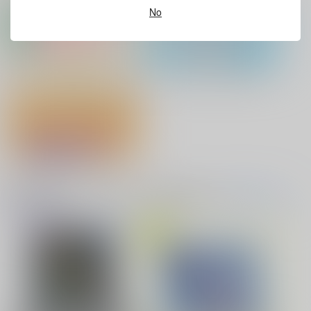
No
No.9
缶バッジ・アクリルバッジ・レザー
アクリル系グッズ PickUp！
バイトの宮川君は店長が好き 2
腐男子も歩けば恋に沼る
バッジ
出来損ないのラブソング Riff
兎太と烏堂
『フィギュア』Pick UP！
どうぞ、しばしの戯れ
を！
音楽・映像・ゲームオススメ
音楽/映像/ゲーム
(全年齢に飛びます)
はたけおこし
TOPへ(全年齢)
629
円
専売
（税込）
花金ラブアクシデント!
絶対ど～しても楽していきたいっ!
呪術廻戦
五条悟×禪院直哉
サンプル
カート