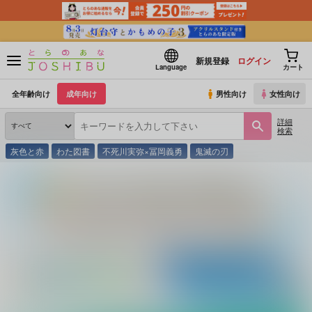
新規登録
ログイン
Language
カート
全年齢向け
成年向け
男性向け
女性向け
詳細
検索
灰色と赤
わた図書
不死川実弥×冨岡義勇
鬼滅の刃