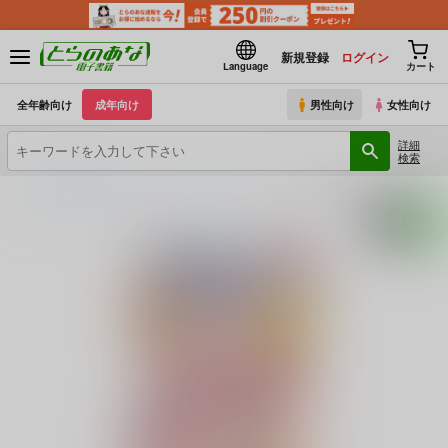
新規登録
ログイン
Language
カート
全年齢向け
成年向け
男性向け
女性向け
詳細
検索
とらのあな電子書籍
モンキーズ
R18
(シリーズ)
ブルマの最強への道