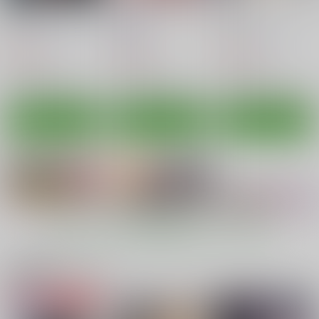
着生3
天快
檻 ～おり～
グースカピヨピヨ
爆裂風船
グースカピヨピヨ
943
550
943
円
円
円
（税込）
（税込）
（税込）
オリジナル
オリジナル
オリジナル
サンプル
サンプル
サンプル
カート
カート
カート
チャイナ少年買春録
蘭陵王雌豚調教記
サマーバケーション後
キメセク調教
新生フロンティア(新
新生フロンティア(新
もっと見る！
新生フロンティア(新
生ロリショタ)
生ロリショタ)
生ロリショタ)
1,265
917
円
円
（税込）
（税込）
関連商品(サークル)
917
円
（税込）
Fate/Grand Order
Fate/Grand Order
Fate/Grand Order
アストルフォ
デオン
アストルフォ
モブ×アストルフォ、モブ×デオン
蘭陵王
シュヴァリエ・デオン
商業出版と自主出版を
ぼっちオタクの交尾は
寝取られていた！調教