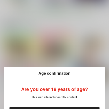
もっと見る！
関連商品(サークル)
わたしのこと頼ってく
何かがおかしい放課後
熱に溶ける【分冊版
れませんかっ？
if
２】
ミステリーファーム
ミステリーファーム
ミステリーファーム
770
715
440
円
円
円
（税込）
（税込）
（税込）
名探偵コナン
名探偵コナン
毛利蘭
名探偵コナン
ベルモット×毛利蘭
新出智明
ベルモット
バーボン
Age confirmation
サンプル
サンプル
サンプル
カート
カート
カート
いたずらは偽りの健康
いたずらは偽りの健康
正義の為にAV撮影に
Are you over 18 years of age?
診断で【変装編】
診断で【素顔編】
ご協力下さい【偽り
編】
ミステリーファーム
ミステリーファーム
ミステリーファーム
This web site includes 18+ content.
770
770
770
円
円
円
（税込）
（税込）
（税込）
名探偵コナン
名探偵コナン
名探偵コナン
毛利蘭