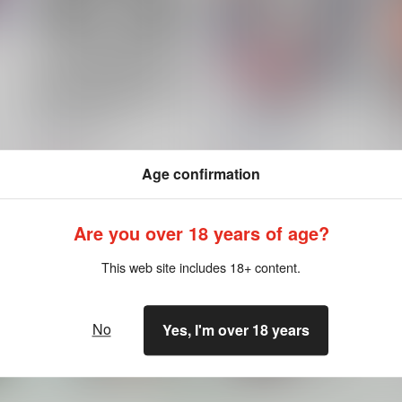
DARK ANGEL
いやしいうさぎの子
B
V
弾丸ハニィ
HARVESTMOON
385
787
Age confirmation
円
円
（税込）
（税込）
9
-
ブルーアーカイブ -Blue Archive-
ブルーアーカイブ -Blue Archive-
ブ
カ
角楯カリン
先生×RABITT小隊
Are you over 18 years of age?
ト
サンプル
カート
サンプル
カート
This web site includes 18+ content.
No
Yes, I'm over 18 years
もっと見る！