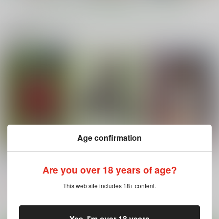
もっと見る！
関連商品(サークル)
小さなマスターとお姉
ぐだ子が夢魔くんによ
何という顔をしてい
ちゃんサーヴァント
しよしエッチされちゃ
る、まるで盛りのつい
う本
た雌狗のようではない
ボストン茶会
うに蔵
うに蔵
か
660
770
770
円
円
円
（税込）
（税込）
（税込）
Fate/Grand Order
Fate/Grand Order
Fate
宮本武蔵〔バーサーカー〕
マーリン×ぐだ子
ギルガメッシュ×セイバー
メドゥーサ
サンプル
サンプル
サンプル
Age confirmation
カート
カート
カート
遠坂凜の日常【時計塔
クノンを婚前教育する
ティーネよ、今宵の伽
編・零】時計塔行き考
メイドさん
を申しつける。
課試験～凜、オークに
Are you over 18 years of age?
青年紳士同盟
青年紳士同盟
青年紳士同盟
敗北す
660
440
440
This web site includes 18+ content.
円
円
円
（税込）
（税込）
（税込）
Fate
遠坂凛
イコ・ラウンド
ティーネ・チェルク
クノン・グリオン
ギルガメッシュ
Yes, I'm over 18 years