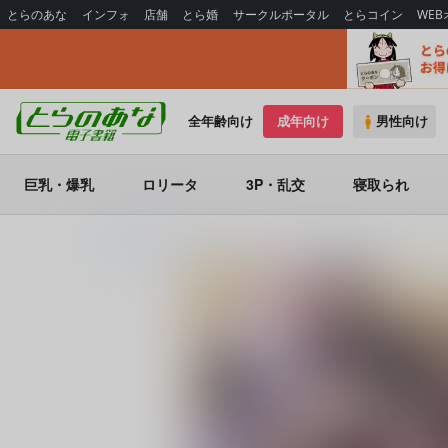
とらのあな
インフォ
店舗
とら婚
サークルポータル
とらコイン
WE
全年齢向け
成年向け
男性向け
巨乳・爆乳
ロリータ
3P・乱交
寝取られ
とらのあな電子書籍
るるノ屋
ナザリックびより
(シリーズ)