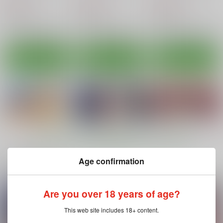
990
990
990
円
円
円
（税込）
（税込）
（税込）
遊戯王
遊戯王
遊戯王
ブラック・マジシャン・ガール
ブラック・マジシャン・ガール
ブラック・マジシャン・ガール
サンプル
サンプル
サンプル
カート
カート
カート
もっと見る！
Age confirmation
関連商品(サークル)
ガールといっしょ２
千年淫姫-呪いのアイ
Are you over 18 years of age?
LINK SHOW-KAN―閃
テムを着けたままイベ
刀姫たちの寝取られ
祭り幻想
ントに参加したらヒド
AV配信―
This web site includes 18+ content.
猫の耳
猫の耳
い目に遭った話-
660
円
（税込）