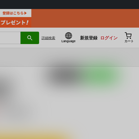
新規登録
ログイン
詳細
検索
Language
カート
ポストする
LINEで送る
線3
）
キャンセル不可