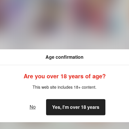
確率変動5秒前
エヴァンゲリオン2.22_アスカ
R
夢屋花乃屋
SNOWTOP
ス
440
715
1
円
円
Age confirmation
（税込）
（税込）
新世紀エヴァンゲリオン
新世紀エヴァンゲリオン
碇シンジ
綾波レイ
アスカ
式波・アスカ・ラングレー
Are you over 18 years of age?
ト
サンプル
カート
サンプル
カート
This web site includes 18+ content.
No
Yes, I'm over 18 years
もっと見る！