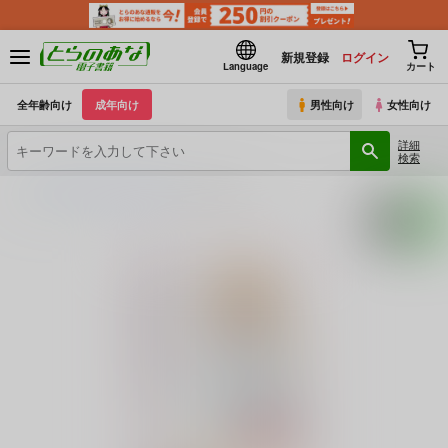
新規登録
ログイン
Language
カート
全年齢向け
成年向け
男性向け
女性向け
詳細
検索
とらのあな電子書籍
敷島贋具
かわかみさん。