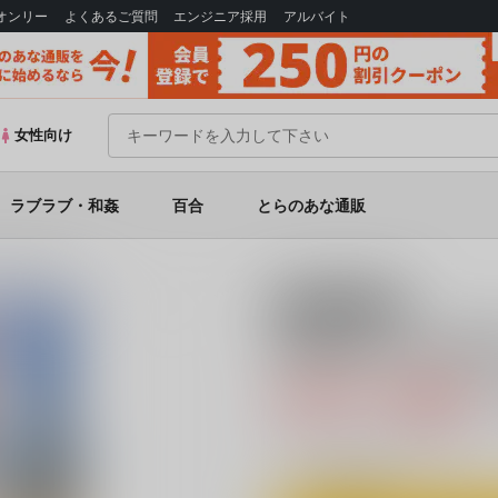
Bオンリー
よくあるご質問
エンジニア採用
アルバイト
女性向け
ラブラブ・和姦
百合
とらのあな通販
子作り生活
18禁
沼津ではじめる梨
880円（税込
8
通販ポイント：
pt獲得
？
◯
：在庫あり