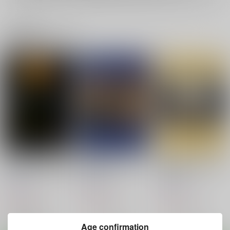
関連商品(ジャンル)
ソープランドサガ 嬉
実践ガイド ゾンビラ
実践ガイド ゾンビラ
野温泉アイドルに伝説
ンド編7～マンホール
ンド編6 ～マンホール
のリリィが居た
SAGA3～
SAGA2～
重月書房
重月書房
重月書房
330
550
440
円
円
円
（税込）
（税込）
（税込）
ゾンビランドサガ
ゾンビランドサガ
ゾンビランドサガ
星川リリィ
Age confirmation