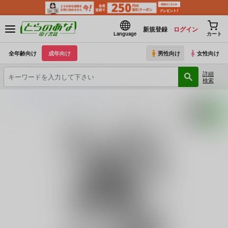
新規登録
ログイン
Language
カート
全年齢向け
成年向け
男性向け
女性向け
詳細
検索
とらのあな電子書籍
Santa Fe Radio
ゾンビアンドSEX