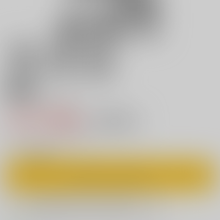
18禁
ゾンビアンドSEX
110円（税込）
キャンセル不可
1
通販ポイント：
pt獲得
？
◯
：在庫あり
カートに入れる
欲しいものリストに追加