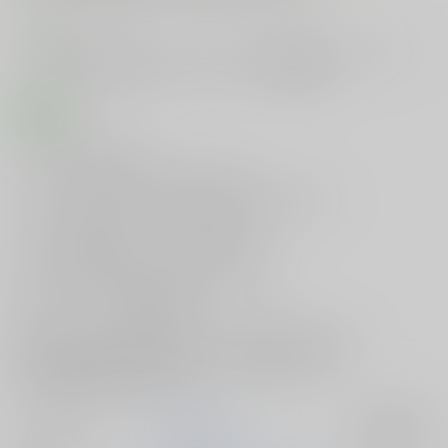
コメント
ゾンビは性欲どやんす？コミックマーケット96で発行したコピー本で
す。ゲスト作家：まめおじたん、お久しぶり（敬称略）
商品紹介
ゾンビは性欲どやんす？
サークル【Santa Fe Radio】がお贈りする
[ゾンビランドサガ]本『ゾンビアンドSEX』が登場です！
ファンに見せるのはアイドルの綺麗な姿…
だけど、裏で発散しないとやっていけません！
なのでチ〇ポに飢えた欲求不満のゾンビたちが
プロデューサーへと襲い掛かる！
戸惑うプロデューサーに跨り、激しく腰を振って性欲発散♪
ゲスト作家様の作品も収録されたファン必見の本作を、
ぜひお手元にてお楽しみください！
サークル名
Santa Fe Radio
入荷アラート