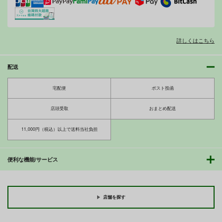
それぞれのIF
PUZZLE
デペンデンシー
詳しくはこちら
爆裂風船
カツオ
エス書店
330
770
660
円
円
円
（税込）
（税込）
（税込）
配送
初音ミク
夢見りあむ
サンプル
サンプル
サンプル
宅配便
ポスト投函
作品詳細
作品詳細
作品詳細
店頭受取
おまとめ配送
11,000円（税込）以上で送料当社負担
便利な機能/サービス
店舗を探す