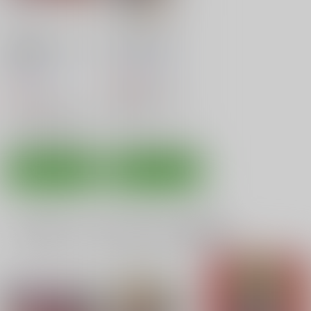
サンプル
サンプル
サンプル
カート
カート
カート
弱体効果のせいだから
お着替え高垣さん
仕方ない
Santa Fe Radio
Santa Fe Radio
550
円
（税込）
550
円
（税込）
THE IDOLM@STER
グランブルーファンタジー
高垣楓
ゼタ
ベアトリクス
サンプル
サンプル
カート
カート
カミカミしないでっ
ガバイランドユリ２
GOGO!ドリーミング
サガ
『耳式』
パワースライド
一緒に買われている同人作品または類似商品
ぷりん横丁
550
770
円
円
（税込）
（税込）
440
円
（税込）
ゾンビランドサガ
ゾンビランドサガ
ゾンビランドサガ
紺野純子
山田たえ
紺野純子
水野愛
源さくら
紺野純子
二階堂サキ
源さくら
オールキャラ