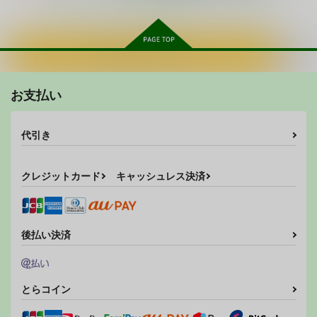
サンプル
サンプル
カート
カート
カートに入れる
天然梨晏
東方陵○45アリス
ルシファー痴漢電車
ちゃんどら
ナギヤマスギ
お支払い
ナギヤマスギ
550
880
773
円
円
円
（税込）
（税込）
（税込）
梨晏
アリス・マーガトロイド
代引き
サンプル
サンプル
サンプル
作品詳細
作品詳細
作品詳細
クレジットカード
キャッシュレス決済
後払い決済
とらコイン