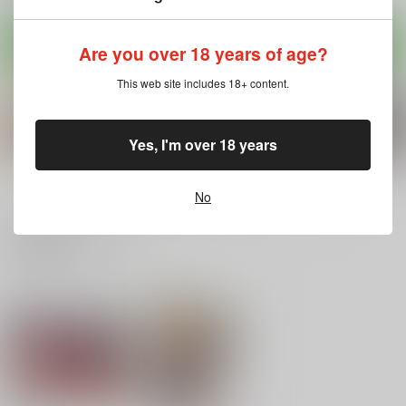
サンプル
サンプル
サンプル
カート
カート
カート
Are you over 18 years of age?
This web site includes 18+ content.
Yes, I'm over 18 years
もっと見る！
No
関連商品(サークル)
屍世紀サガンゲリオン
実践ガイド ゾンビラ
ライブ姦
ンド編５～マンホール
『耳式』
羽化と繭
SAGA～
重月書房
550
825
円
円
（税込）
（税込）
440
円
（税込）
ゾンビランドサガ
ゾンビランドサガ
ゾンビランドサガ
紺野純子
山田たえ
紺野純子