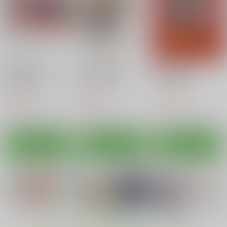
サンプル
サンプル
サンプル
カート
カート
カート
弱体効果のせいだから
お着替え高垣さん
脳筋ぐだ子
仕方ない
Santa Fe Radio
Horry Night
Santa Fe Radio
550
1,650
円
円
（税込）
（税込）
550
円
（税込）
高垣楓
ぐだ子
ゼタ
サンプル
サンプル
サンプル
作品詳細
作品詳細
作品詳細
HAPPY ZOMBIE PAR
リリィのちんちくがゲ
TY
ソになる本
ともべや
ヒトノマ学習帳
550
110
円
円
（税込）
（税込）
ゾンビランドサガ
ゾンビランドサガ
源さくら
二階堂サキ
星川リリィ
もっと見る！
オールキャラ