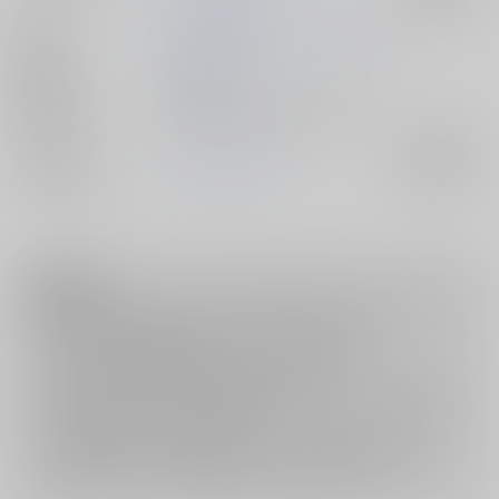
作家
ぺに健
まめおじたん
お久しぶり
公開日
2021/04/16
種別/サイズ
電子書籍 - 同人誌/ その他 14p
ジャンル/
ゾンビランドサガ
入荷アラート
サブジャンル
注意事項
ご購入後の返品・キャンセルは一切お受けできません。
ご購入前に必ず
推奨環境
を満たしているかご確認下さい。
ご購入した作品の閲覧方法は
こちら
をご覧下さい。
ご購入時にクレジットカードの決済が必須となります。無料販売され
ている作品につきましても同様です。
セット値引き
は、無料/半額キャンペーンとの併用は出来ません。
表示されているページ数は実際と異なる場合がございます。