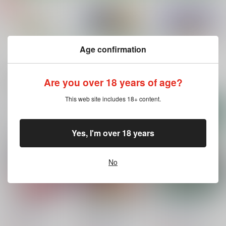
もっと見る！
Age confirmation
関連商品(サークル)
Are you over 18 years of age?
This web site includes 18+ content.
ＴＨＥ ＶＡＬＫＹＲ
ティファWcup
F.F.GIRLS
ＩＥ
大蔵別館
大蔵別館
BLUE GARNET
550
550
円
Yes, I'm over 18 years
円
（税込）
（税込）
550
円
専売
（税込）
ファイナルファンタジー
ファイナルファンタジー
ファイナルファンタジー
ティファ
エアリス
ティファ
リサ
アグリアス
トリス
No
ユフィ
エアリス
サンプル
サンプル
サンプル
カート
カート
カート
その星は汚されて
母がゴブリンに負ける
ミッドガルの夜２
筈がありません！
BLUE GARNET
BLUE GARNET
BLUE GARNET